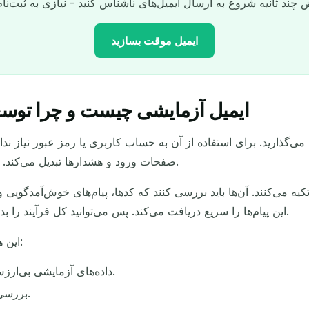
ایمیل موقت بسازید
ایمیل آزمایشی چیست و چرا توسعه‌
آدرس ایمیل موقت شما:
گذارید. برای استفاده از آن به حساب کاربری یا رمز عبور نیاز ندار
کپی
صفحات ورود و هشدارها تبدیل می‌کند. از همه بهتر، هرگز برای یک فرد واقعی اسپم نمی‌فرستید.
یه می‌کنند. آن‌ها باید بررسی کنند که کدها، پیام‌های خوش‌آمدگویی 
TempMail.now این پیام‌ها را سریع دریافت می‌کند. پس می‌توانید کل فرآیند را بدون یک صندوق پستی واقعی تست کنید.
به‌روزرسانی
تغییر ایمیل
حذف انتخاب شده
این هم دلیل اینکه چرا یک ایمیل ساختگی این‌قدر کمک می‌کند:
به‌روزرسانی بعدی در
15
ثانیه
داده‌های آزمایشی بی‌ارزش را از لیست‌های ایمیل واقعی خود دور نگه دارید.
آدرس معتبر را می‌پذیرد.
بررسی 
موضوع