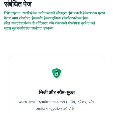
संबंधित पेज
विशेषताएं
स्वतः समाप्ति
ईमेल जनरेटर
अनामी ईमेल
मुफ्त ईमेल
नकली ईमेल
सामान्य प्रश्न
फेंकने योग्य ईमेल
टेस्ट ईमेल
बर्नर ईमेल
यादृच्छिक ईमेल
डिस्पोजेबल ईमेल
ईमेल एक्सट्रैक्टर्स
स्पैम से बचें
ट्विटर स्पैम रोकें
अपनी गोपनीयता सुरक्षित रखें
सुरक्षा सुझाव
सर्वश्रेष्ठ गोपनीयता उपकरण
निजी और स्पैम-मुक्त
अपना असली इनबॉक्स साफ रखें। स्पैम, ट्रैकर, और
अवांछित न्यूज़लेटर को रोकें।