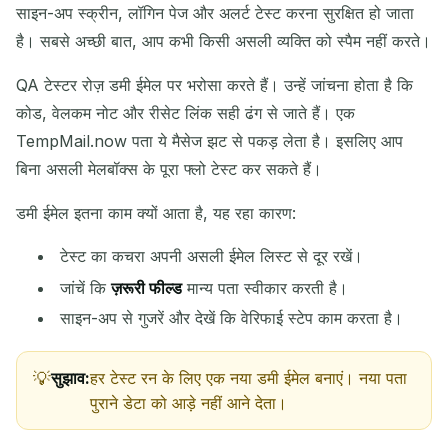
कॉपी
QR
साइन-अप स्क्रीन, लॉगिन पेज और अलर्ट टेस्ट करना सुरक्षित हो जाता
है। सबसे अच्छी बात, आप कभी किसी असली व्यक्ति को स्पैम नहीं करते।
QA टेस्टर रोज़ डमी ईमेल पर भरोसा करते हैं। उन्हें जांचना होता है कि
चयनित हटाएं
ईमेल बदलें
ताज़ा करें
कोड, वेलकम नोट और रीसेट लिंक सही ढंग से जाते हैं। एक
TempMail.now पता ये मैसेज झट से पकड़ लेता है। इसलिए आप
अगली ताज़ा में
15
सेकंड
बिना असली मेलबॉक्स के पूरा फ्लो टेस्ट कर सकते हैं।
डमी ईमेल इतना काम क्यों आता है, यह रहा कारण:
प्रेषक
विषय
क्रिया
टेस्ट का कचरा अपनी असली ईमेल लिस्ट से दूर रखें।
जांचें कि
ज़रूरी फील्ड
मान्य पता स्वीकार करती है।
साइन-अप से गुजरें और देखें कि वेरिफाई स्टेप काम करता है।
सुझाव:
हर टेस्ट रन के लिए एक नया डमी ईमेल बनाएं। नया पता
पुराने डेटा को आड़े नहीं आने देता।
आने वाले ईमेल का इंतज़ार कर रहे हैं...