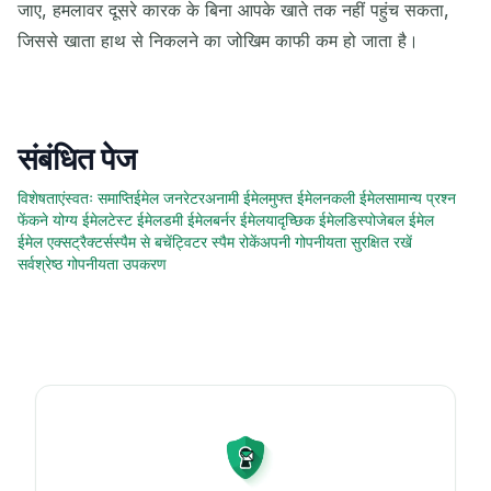
जाए, हमलावर दूसरे कारक के बिना आपके खाते तक नहीं पहुंच सकता,
जिससे खाता हाथ से निकलने का जोखिम काफी कम हो जाता है।
संबंधित पेज
विशेषताएं
स्वतः समाप्ति
ईमेल जनरेटर
अनामी ईमेल
मुफ्त ईमेल
नकली ईमेल
सामान्य प्रश्न
फेंकने योग्य ईमेल
टेस्ट ईमेल
डमी ईमेल
बर्नर ईमेल
यादृच्छिक ईमेल
डिस्पोजेबल ईमेल
ईमेल एक्सट्रैक्टर्स
स्पैम से बचें
ट्विटर स्पैम रोकें
अपनी गोपनीयता सुरक्षित रखें
सर्वश्रेष्ठ गोपनीयता उपकरण