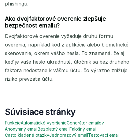
phishingu.
Ako dvojfaktorové overenie zlepšuje
bezpečnosť emailu?
Dvojfaktorové overenie vyžaduje druhú formu
overenia, napríklad kód z aplikácie alebo biometrické
skenovanie, okrem vášho hesla. To znamená, že aj
keď je vaše heslo ukradnuté, útočník sa bez druhého
faktora nedostane k vášmu účtu, čo výrazne znižuje
riziko prevzatia účtu.
Súvisiace stránky
Funkcie
Automatické vypršanie
Generátor emailov
Anonymný email
Bezplatný email
Falošný email
Často kladené otázky
Jednorazový email
Testovací email