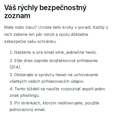
ODOSIELATEĽ
PREDMET
AKCIA
Váš rýchly bezpečnostný
zoznam
Máte málo času? Urobte tieto kroky v poradí. Každý z
nich zaberie len pár minút a spolu dôkladne
zabezpečia vašu schránku.
Nastavte si pre email silné, jedinečné heslo.
Čakám na prichádzajúce e-maily...
Ešte dnes zapnite dvojfaktorové prihlásenie
(2FA).
Obnoviť
Obstarajte si správcu hesiel na uchovávanie
všetkých vašich prihlasovacích údajov.
Tento týždeň sa naučte rozpoznať aspoň jeden
znak phishingu.
Pri stránkach, ktorým nedôverujete, použite
jednorazový email.