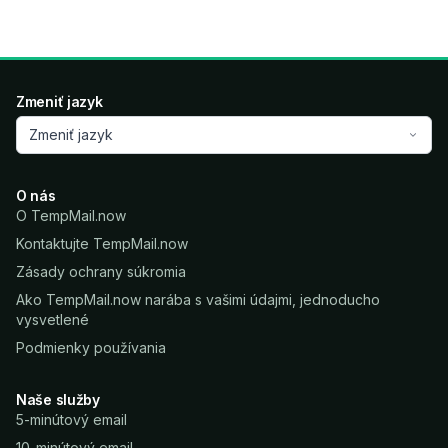
Zmeniť jazyk
Zmeniť jazyk
O nás
O TempMail.now
Kontaktujte TempMail.now
Zásady ochrany súkromia
Ako TempMail.now narába s vašimi údajmi, jednoducho
vysvetlené
Podmienky používania
Naše služby
5-minútový email
10-minútový email