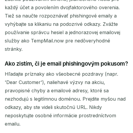
každý účet a povolením dvojfaktorového overenia.
Tiež sa naučte rozpoznávať phishingové emaily a
vyhýbajte sa klikaniu na podozrivé odkazy. Zvážte
používanie správcu hesiel a jednorazovej emailovej
služby ako TempMail.now pre nedôveryhodné
stránky.
Ako zistím, či je email phishingovým pokusom?
Hľadajte príznaky ako všeobecné pozdravy (napr.
'Dear Customer'), naliehavé výzvy na akciu,
pravopisné chyby a emailové adresy, ktoré sa
nezhodujú s legitímnou doménou. Prejdite myšou nad
odkazy, aby ste videli skutočnú URL. Nikdy
neposkytujte osobné informácie prostredníctvom
emailu.