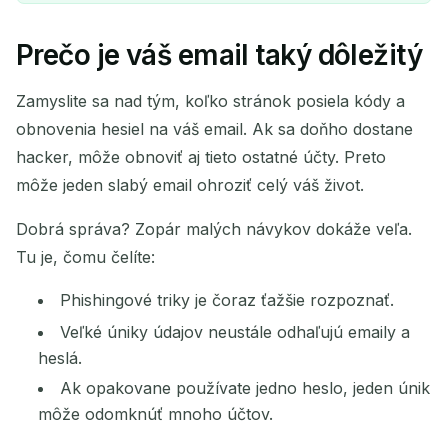
Prečo je váš email taký dôležitý
Vaša dočasná e-mailová
adresa:
Zamyslite sa nad tým, koľko stránok posiela kódy a
obnovenia hesiel na váš email. Ak sa doňho dostane
hacker, môže obnoviť aj tieto ostatné účty. Preto
môže jeden slabý email ohroziť celý váš život.
Kopírovať
QR
Dobrá správa? Zopár malých návykov dokáže veľa.
Tu je, čomu čelíte:
Phishingové triky je čoraz ťažšie rozpoznať.
Odstrániť vybrané
Zmeniť e-mail
Veľké úniky údajov neustále odhaľujú emaily a
Obnoviť
heslá.
Ak opakovane používate jedno heslo, jeden únik
Ďalšie obnovenie za
15
sekundy
môže odomknúť mnoho účtov.