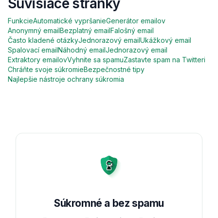
Súvisiace stránky
Funkcie
Automatické vypršanie
Generátor emailov
Anonymný email
Bezplatný email
Falošný email
Často kladené otázky
Jednorazový email
Ukážkový email
Spalovací email
Náhodný email
Jednorazový email
Extraktory emailov
Vyhnite sa spamu
Zastavte spam na Twitteri
Chráňte svoje súkromie
Bezpečnostné tipy
Najlepšie nástroje ochrany súkromia
Súkromné a bez spamu