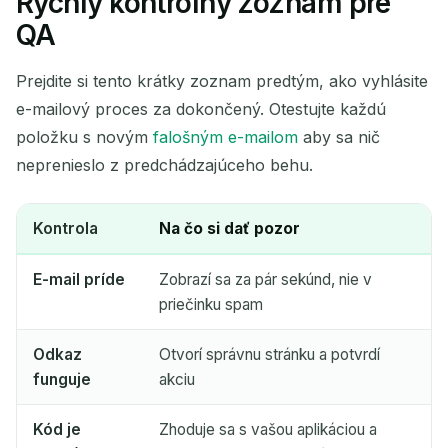
Rýchly kontrolný zoznam pre
QA
Prejdite si tento krátky zoznam predtým, ako vyhlásite
e-mailový proces za dokončený. Otestujte každú
položku s novým
falošným e-mailom
aby sa nič
neprenieslo z predchádzajúceho behu.
Kontrola
Na čo si dať pozor
E-mail príde
Zobrazí sa za pár sekúnd, nie v
priečinku spam
Odkaz
Otvorí správnu stránku a potvrdí
funguje
akciu
Kód je
Zhoduje sa s vašou aplikáciou a