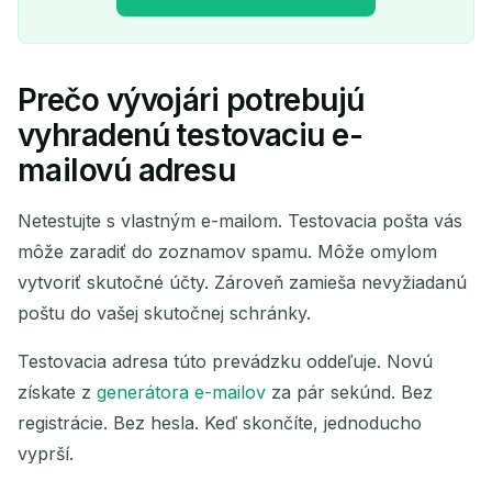
Prečo vývojári potrebujú
Vaša dočasná e-mailová
vyhradenú testovaciu e-
adresa:
mailovú adresu
Netestujte s vlastným e-mailom. Testovacia pošta vás
môže zaradiť do zoznamov spamu. Môže omylom
Kopírovať
QR
vytvoriť skutočné účty. Zároveň zamieša nevyžiadanú
poštu do vašej skutočnej schránky.
Testovacia adresa túto prevádzku oddeľuje. Novú
Odstrániť vybrané
Zmeniť e-mail
získate z
generátora e-mailov
za pár sekúnd. Bez
Obnoviť
registrácie. Bez hesla. Keď skončíte, jednoducho
vyprší.
Ďalšie obnovenie za
15
sekundy