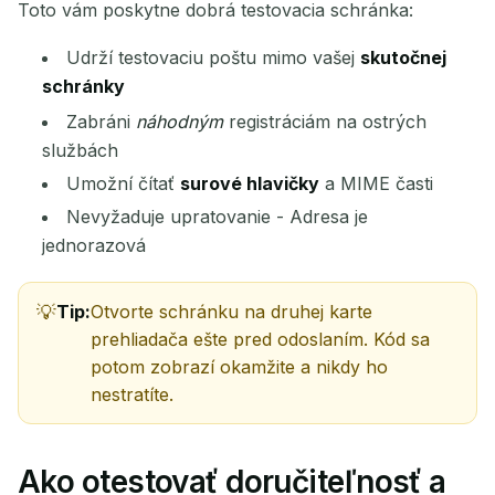
Toto vám poskytne dobrá testovacia schránka:
Udrží testovaciu poštu mimo vašej
skutočnej
ODOSIELATEĽ
PREDMET
AKCIA
schránky
Zabráni
náhodným
registráciám na ostrých
službách
Umožní čítať
surové hlavičky
a MIME časti
Nevyžaduje upratovanie - Adresa je
jednorazová
Čakám na prichádzajúce e-maily...
Tip:
Otvorte schránku na druhej karte
prehliadača ešte pred odoslaním. Kód sa
Obnoviť
potom zobrazí okamžite a nikdy ho
nestratíte.
Ako otestovať doručiteľnosť a