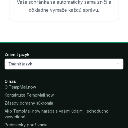
Vaša schránka sa automaticky sama zničí a
dôkladne vymaže každú správu.
Zmeniť jazyk
Zmeniť jazyk
O nás
O TempMail.now
Kontaktujte TempMail.now
Zásady ochrany súkromia
Ako TempMail.now narába s vašimi údajmi, jednoducho
vysvetlené
Podmienky používania