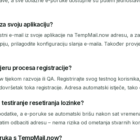
ave, a sve dolazne e-poruke dostupne su putem jednostavn
za svoju aplikaciju?
e testni e-mail iz svoje aplikacije na TempMail.now adresu, a 
iju, prilagodite konfiguraciju slanja e-maila. Također prov
vjeru procesa registracije?
tijekom razvoja ili QA. Registrirajte svog testnog korisnika,
 dovršetak toka registracije. Adresa automatski istječe, tako
a testiranje resetiranja lozinke?
datke, a e-poruke se automatski brišu nakon sat vremena.
a zatim odbaciti adresu – nema rizika od ometanja stvarnih kor
oruka s TempMail.now?