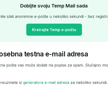
Dobijte svoju Temp Mail sada
ite slati anonimne e-pošte u nekoliko sekundi - bez registra
Kreirajte Temp e-poštu
osebna testna e-mail adresa
Vaša privremena adresa e-pošte:
estna pošta vas može dodati na popise za spam. Slučajno m
Kopiraj
preuzmete iz
generatora e-mail adresa
za nekoliko sekundi. 
Izbriši odabrano
Promijeni e-poštu
Osvježi
Sljedeće osvježavanje za
15
sekundi