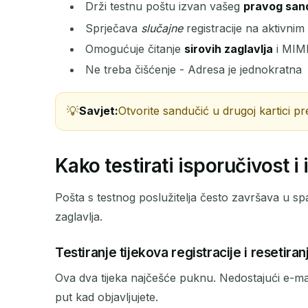
Drži testnu poštu izvan vašeg
pravog san
Sprječava
slučajne
registracije na aktivni
POŠILJATELJ
Omogućuje čitanje
sirovih zaglavlja
i MIME
Ne treba čišćenje - Adresa je jednokratna
Savjet:
Otvorite sandučić u drugoj kartici pr
Kako testirati isporučivost i 
Pošta s testnog poslužitelja često završava u spa
zaglavlja.
Testiranje tijekova registracije i resetiran
Ova dva tijeka najčešće puknu. Nedostajući e-mail
put kad objavljujete.