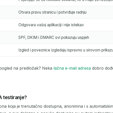
Otvara pravu stranicu i potvrđuje radnju
Odgovara vašoj aplikaciji i nije istekao
SPF, DKIM i DMARC svi pokazuju uspjeh
Izgled i poveznice izgledaju ispravno u sirovom prikaz
 pogled na predložak? Neka
lažna e-mail adresa
dobro dođe
A testiranje?
je ona koja je trenutačno dostupna, anonimna i s automats