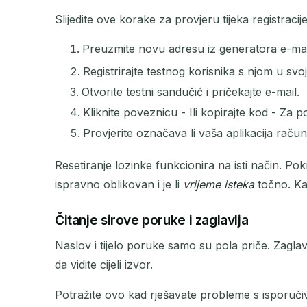
Slijedite ove korake za provjeru tijeka registracije
Preuzmite novu adresu iz generatora e-mai
Registrirajte testnog korisnika s njom u svojo
Otvorite testni sandučić i pričekajte e-mail.
Kliknite poveznicu - Ili kopirajte kod - Za p
Provjerite označava li vaša aplikacija raču
Resetiranje lozinke funkcionira na isti način. Pokre
ispravno oblikovan i je li
vrijeme isteka
točno. Kad
Čitanje sirove poruke i zaglavlja
Naslov i tijelo poruke samo su pola priče. Zaglav
da vidite cijeli izvor.
Potražite ovo kad rješavate probleme s isporučiv