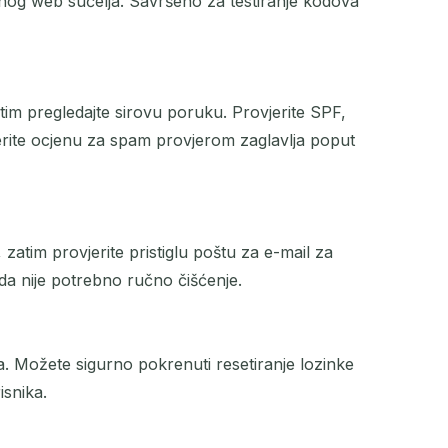
og web sučelja. Savršeno za testiranje kodova
zatim pregledajte sirovu poruku. Provjerite SPF,
jerite ocjenu za spam provjerom zaglavlja poput
 zatim provjerite pristiglu poštu za e-mail za
 da nije potrebno ručno čišćenje.
 Možete sigurno pokrenuti resetiranje lozinke
isnika.