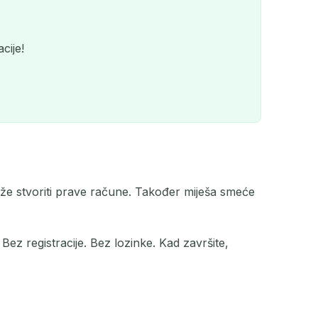
cije!
ože stvoriti prave račune. Također miješa smeće
QR
Bez registracije. Bez lozinke. Kad završite,