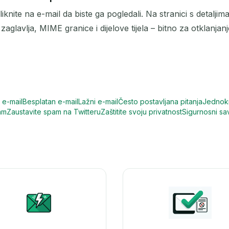
knite na e-mail da biste ga pogledali. Na stranici s detalji
zaglavlja, MIME granice i dijelove tijela – bitno za otklanja
 e-mail
Besplatan e-mail
Lažni e-mail
Često postavljana pitanja
Jednokr
am
Zaustavite spam na Twitteru
Zaštitite svoju privatnost
Sigurnosni sav