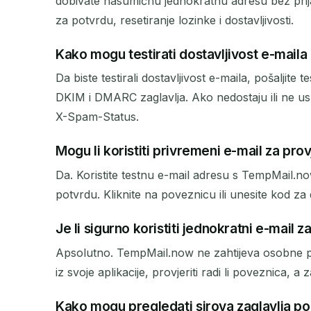
dobivate nasumičnu jednokratnu adresu bez prij
za potvrdu, resetiranje lozinke i dostavljivosti.
Kako mogu testirati dostavljivost e-maila 
Da biste testirali dostavljivost e-maila, pošaljit
DKIM i DMARC zaglavlja. Ako nedostaju ili ne usp
X-Spam-Status.
Mogu li koristiti privremeni e-mail za pro
Da. Koristite testnu e-mail adresu s TempMail.now 
potvrdu. Kliknite na poveznicu ili unesite kod za
Je li sigurno koristiti jednokratni e-mail z
Apsolutno. TempMail.now ne zahtijeva osobne po
iz svoje aplikacije, provjeriti radi li poveznica, 
Kako mogu pregledati sirova zaglavlja p