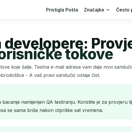
Pristigla Pošta
Značajke
Često 
a developere: Provje
korisničke tokove
e-mailove koje šalje. Testna e-mail adresa vam daje novi sandu
obrodošlice - A vaš pravi sandučić ostaje čist.
acanje namijenjen QA testiranju. Koristite je za provjeru tije
dresa se sama briše nakon otprilike sat vremena.