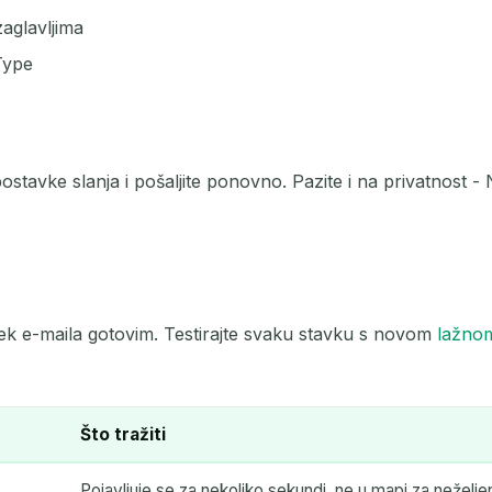
aglavljima
Type
ostavke slanja i pošaljite ponovno. Pazite i na privatnost -
ijek e-maila gotovim. Testirajte svaku stavku s novom
lažno
Što tražiti
Pojavljuje se za nekoliko sekundi, ne u mapi za neželj