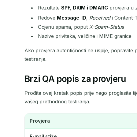
Rezultate
SPF, DKIM i DMARC
provjera u z
Redove
Message-ID
,
Received
i Content-
Ocjenu spama, poput
X-Spam-Status
Nazive privitaka, veličine i MIME granice
Ako provjera autentičnosti ne uspije, popravite p
testiranja.
Brzi QA popis za provjeru
Prođite ovaj kratak popis prije nego proglasite t
vašeg prethodnog testiranja.
Provjera
E-mail stiže