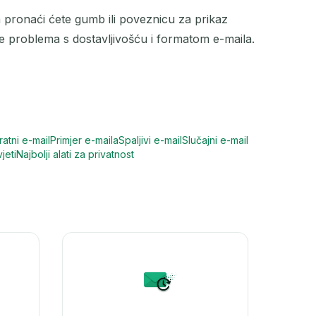
ma pronaći ćete gumb ili poveznicu za prikaz
nje problema s dostavljivošću i formatom e-maila.
atni e-mail
Primjer e-maila
Spaljivi e-mail
Slučajni e-mail
jeti
Najbolji alati za privatnost