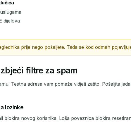
dučića
m uslugama
PREDMET
 dijelova
eglednika prije nego pošaljete. Tada se kod odmah pojavljuje
izbjeći filtre za spam
Čekanje na dolazne e-poruke...
mu. Testna adresa vam pomaže vidjeti zašto. Pošaljite jedan e
Osvježi
ja lozinke
 blokira novog korisnika. Loša poveznica blokira resetiranj