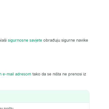
 Naši
sigurnosne savjete
obrađuju sigurne navike
m e-mail adresom
tako da se ništa ne prenosi iz
enu poštu