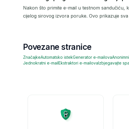
Nakon što primite e-mail u testnom sandučiću, kli
cijelog sirovog izvora poruke. Ovo prikazuje sva 
Povezane stranice
Značajke
Automatsko istek
Generator e-mailova
Anonimni
Jednokratni e-mail
Ekstraktori e-mailova
Izbjegavajte sp