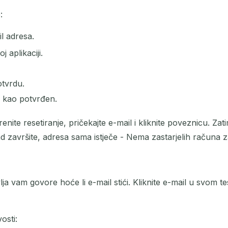
:
l adresa.
j aplikaciji.
otvrdu.
n kao potvrđen.
nite resetiranje, pričekajte e-mail i kliknite poveznicu. Zatim 
 završite, adresa sama istječe - Nema zastarjelih računa z
lja vam govore hoće li e-mail stići. Kliknite e-mail u svom t
osti: