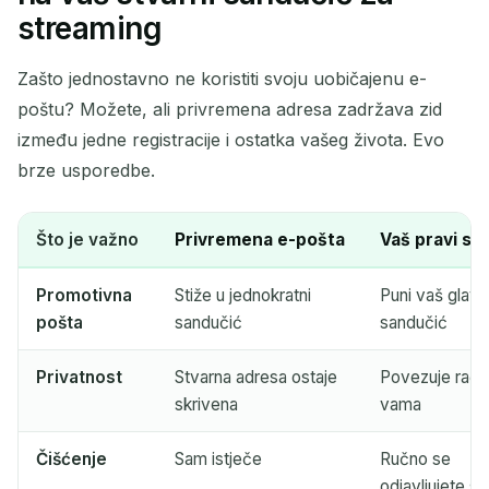
streaming
Zašto jednostavno ne koristiti svoju uobičajenu e-
poštu? Možete, ali privremena adresa zadržava zid
između jedne registracije i ostatka vašeg života. Evo
brze usporedbe.
Što je važno
Privremena e-pošta
Vaš pravi sa
Promotivna
Stiže u jednokratni
Puni vaš glavn
pošta
sandučić
sandučić
Privatnost
Stvarna adresa ostaje
Povezuje raču
skrivena
vama
Čišćenje
Sam istječe
Ručno se
odjavljujete s l