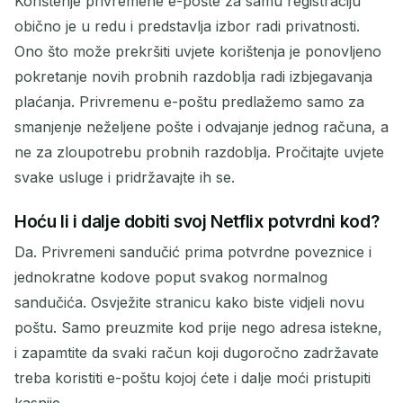
Korištenje privremene e-pošte za samu registraciju
obično je u redu i predstavlja izbor radi privatnosti.
Ono što može prekršiti uvjete korištenja je ponovljeno
pokretanje novih probnih razdoblja radi izbjegavanja
plaćanja. Privremenu e-poštu predlažemo samo za
smanjenje neželjene pošte i odvajanje jednog računa, a
ne za zloupotrebu probnih razdoblja. Pročitajte uvjete
svake usluge i pridržavajte ih se.
Hoću li i dalje dobiti svoj Netflix potvrdni kod?
Da. Privremeni sandučić prima potvrdne poveznice i
jednokratne kodove poput svakog normalnog
sandučića. Osvježite stranicu kako biste vidjeli novu
poštu. Samo preuzmite kod prije nego adresa istekne,
i zapamtite da svaki račun koji dugoročno zadržavate
treba koristiti e-poštu kojoj ćete i dalje moći pristupiti