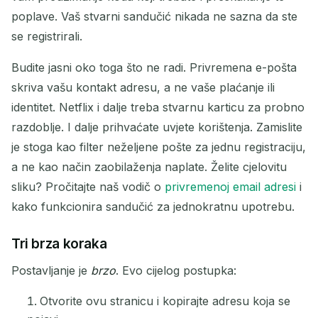
Izbriši odabrano
Promijeni e-poštu
poplave. Vaš stvarni sandučić nikada ne sazna da ste
se registrirali.
Osvježi
Budite jasni oko toga što ne radi. Privremena e-pošta
skriva vašu kontakt adresu, a ne vaše plaćanje ili
Sljedeće osvježavanje za
15
sekundi
identitet. Netflix i dalje treba stvarnu karticu za probno
razdoblje. I dalje prihvaćate uvjete korištenja. Zamislite
POŠILJATELJ
PREDMET
AKCIJA
je stoga kao filter neželjene pošte za jednu registraciju,
a ne kao način zaobilaženja naplate. Želite cjelovitu
sliku? Pročitajte naš vodič o
privremenoj email adresi
i
kako funkcionira sandučić za jednokratnu upotrebu.
Tri brza koraka
Postavljanje je
brzo
. Evo cijelog postupka:
Čekanje na dolazne e-poruke...
Otvorite ovu stranicu i kopirajte adresu koja se