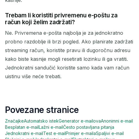
kasnije.
Trebam li koristiti privremenu e-poštu za
račun koji želim zadržati?
Ne. Privremena e-pošta najbolja je za jednokratno
probno razdoblje ili brzi pogled. Ako planirate zadržati
streaming račun, koristite pravu ili dugoročnu adresu
kako biste kasnije mogli resetirati lozinku ili ga vratiti.
Jednokratni sandučić koristite samo kada vam račun
uistinu više neće trebati.
Povezane stranice
Značajke
Automatsko istek
Generator e-mailova
Anonimni e-mail
Besplatan e-mail
Lažni e-mail
Često postavljana pitanja
Jednokratni e-mail
Test e-mail
Primjer e-maila
Spaljivi e-mail