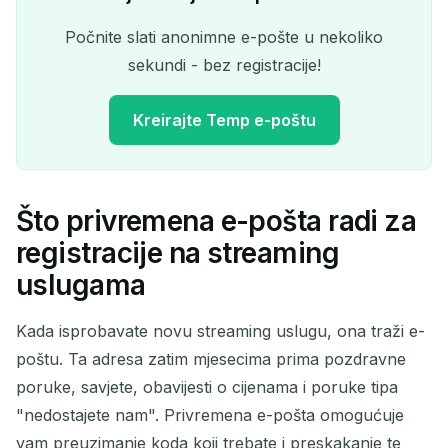
Počnite slati anonimne e-pošte u nekoliko
sekundi - bez registracije!
Kreirajte Temp e-poštu
Što privremena e-pošta radi za
Vaša privremena adresa e-
registracije na streaming
pošte:
uslugama
Kada isprobavate novu streaming uslugu, ona traži e-
poštu. Ta adresa zatim mjesecima prima pozdravne
Kopiraj
QR
poruke, savjete, obavijesti o cijenama i poruke tipa
"nedostajete nam". Privremena e-pošta omogućuje
vam preuzimanje koda koji trebate i preskakanje te