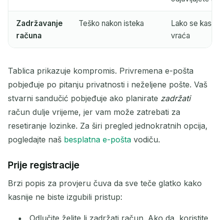
Zadržavanje
Teško nakon isteka
Lako se kasnij
računa
vraća
Tablica prikazuje kompromis. Privremena e-pošta
pobjeđuje po pitanju privatnosti i neželjene pošte. Vaš
stvarni sandučić pobjeđuje ako planirate
zadržati
račun dulje vrijeme, jer vam može zatrebati za
resetiranje lozinke. Za širi pregled jednokratnih opcija,
pogledajte naš
besplatna e-pošta
vodiču.
Prije registracije
Brzi popis za provjeru čuva da sve teče glatko kako
kasnije ne biste izgubili pristup:
Odlučite želite li zadržati račun. Ako da, koristite