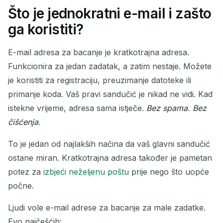
Što je jednokratni e-mail i zašto
Vaša privremena adresa e-
ga koristiti?
pošte:
E-mail adresa za bacanje je kratkotrajna adresa.
Funkcionira za jedan zadatak, a zatim nestaje. Možete
je koristiti za registraciju, preuzimanje datoteke ili
Kopiraj
QR
primanje koda. Vaš pravi sandučić je nikad ne vidi. Kad
istekne vrijeme, adresa sama istječe.
Bez spama. Bez
čišćenja.
Izbriši odabrano
Promijeni e-poštu
To je jedan od najlakših načina da vaš glavni sandučić
ostane miran. Kratkotrajna adresa također je pametan
Osvježi
potez za
izbjeći neželjenu poštu
prije nego što uopće
počne.
Sljedeće osvježavanje za
15
sekundi
Ljudi vole e-mail adrese za bacanje za male zadatke.
POŠILJATELJ
PREDMET
AKCIJA
Evo najčešćih: