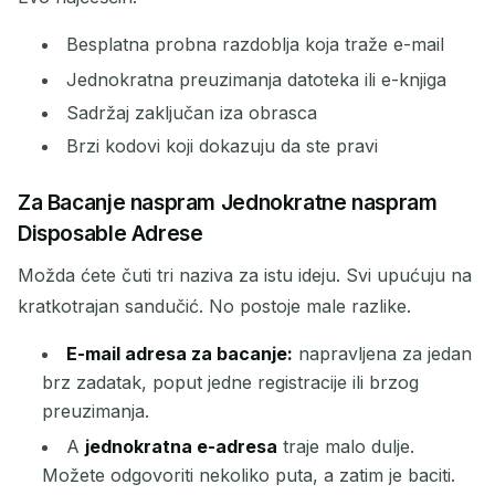
Besplatna probna razdoblja koja traže e-mail
Jednokratna preuzimanja datoteka ili e-knjiga
Sadržaj zaključan iza obrasca
Brzi kodovi koji dokazuju da ste pravi
Za Bacanje naspram Jednokratne naspram
Čekanje na dolazne e-poruke...
Disposable Adrese
Možda ćete čuti tri naziva za istu ideju. Svi upućuju na
Osvježi
kratkotrajan sandučić. No postoje male razlike.
E-mail adresa za bacanje:
napravljena za jedan
brz zadatak, poput jedne registracije ili brzog
preuzimanja.
A
jednokratna e-adresa
traje malo dulje.
Možete odgovoriti nekoliko puta, a zatim je baciti.