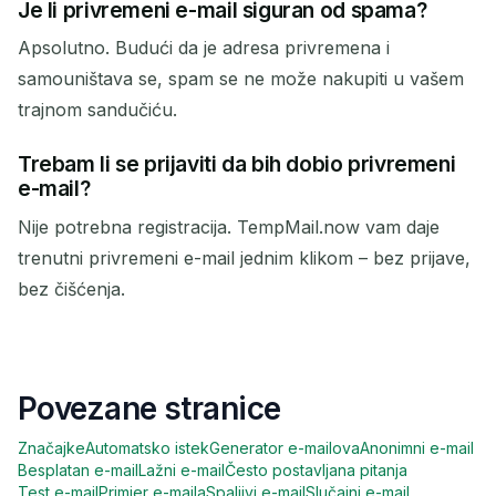
Je li privremeni e-mail siguran od spama?
Apsolutno. Budući da je adresa privremena i
samouništava se, spam se ne može nakupiti u vašem
trajnom sandučiću.
Trebam li se prijaviti da bih dobio privremeni
e-mail?
Nije potrebna registracija. TempMail.now vam daje
trenutni privremeni e-mail jednim klikom – bez prijave,
bez čišćenja.
Povezane stranice
Značajke
Automatsko istek
Generator e-mailova
Anonimni e-mail
Besplatan e-mail
Lažni e-mail
Često postavljana pitanja
Test e-mail
Primjer e-maila
Spaljivi e-mail
Slučajni e-mail