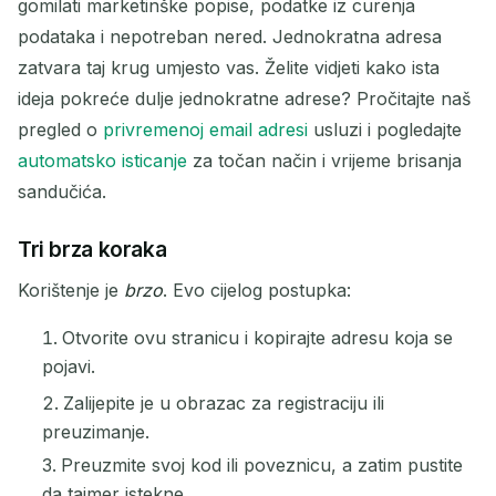
gomilati marketinške popise, podatke iz curenja
Sljedeće osvježavanje za
15
sekundi
podataka i nepotreban nered. Jednokratna adresa
zatvara taj krug umjesto vas. Želite vidjeti kako ista
POŠILJATELJ
PREDMET
AKCIJA
ideja pokreće dulje jednokratne adrese? Pročitajte naš
pregled o
privremenoj email adresi
usluzi i pogledajte
automatsko isticanje
za točan način i vrijeme brisanja
sandučića.
Tri brza koraka
Korištenje je
brzo
. Evo cijelog postupka:
Čekanje na dolazne e-poruke...
Otvorite ovu stranicu i kopirajte adresu koja se
pojavi.
Osvježi
Zalijepite je u obrazac za registraciju ili
preuzimanje.
Preuzmite svoj kod ili poveznicu, a zatim pustite
da tajmer istekne.