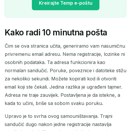
Kreirajte Temp e-poštu
Kako radi 10 minutna pošta
Vaša privremena adresa e-
pošte:
Čim se ova stranica učita, generiramo vam nasumičnu
privremenu email adresu. Nema registracije, lozinke ni
osobnih podataka. Ta adresa funkcionira kao
normalan sandučić. Poruke, poveznice i datoteke stižu
Kopiraj
QR
za nekoliko sekundi. Možete kopirati kod ili otvoriti
email koji ste čekali. Jedina razlika je ugrađeni tajmer.
Adresa ne traje zauvijek. Postavljena je da istekne, a
kada to učini, briše sa sobom svaku poruku.
Izbriši odabrano
Promijeni e-poštu
Upravo je to svrha ovog samouništavanja. Trajni
Osvježi
sandučić dugo nakon jedne registracije nastavlja