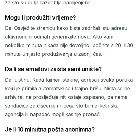
za što su dulja razdoblja namijenjena.
Mogu li produžiti vrijeme?
Da. Osvježite stranicu kako biste zadržali istu adresu
aktivnom, ili odmah generirajte novu. Ako vam
nekoliko minuta nikada nije dovoljno, počnite s 20 ili 30
minuta umjesto produživanja u zadnji čas.
Da li se emailovi zaista sami unište?
Da, uistinu. Kada tajmer istekne, adresa i svaka poruka
koju je primila automatski se i trajno brišu. Ništa se ne
arhivira, ne prosljeđuje niti ostaje zapisano, pa nema
sandučića za čišćenje i ničega što bi marketinška
agencija ili napadač mogli kasnije pronaći.
Je li 10 minutna pošta anonimna?