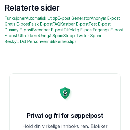
Relaterte sider
Funksjoner
Automatisk Utløp
E-post Generator
Anonym E-post
Gratis E-post
Falsk E-post
FAQ
Kastbar E-post
Test E-post
Dummy E-post
Brennbar E-post
Tilfeldig E-post
Engangs E-post
E-post Uttrekkere
Unngå Spam
Stopp Twitter Spam
Beskytt Ditt Personvern
Sikkerhetstips
Privat og fri for søppelpost
Hold din virkelige innboks ren. Blokker