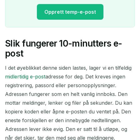
Opprett temp-e-post
Slik fungerer 10-minutters e-
Din midlertidige e-
post
postadresse:
I det øyeblikket denne siden lastes, lager vi en tilfeldig
midlertidig e-post
adresse for deg. Det kreves ingen
registrering, passord eller personopplysninger.
Kopier
QR
Adressen fungerer som en helt vanlig innboks. Den
mottar meldinger, lenker og filer på sekunder. Du kan
kopiere koden eller åpne e-posten du ventet på. Den
Slett valgte
Endre e-post
Oppdater
eneste forskjellen er den innebygde nedtellingen.
Adressen lever ikke evig. Den er satt til å utløpe, og
når det skjer, tar den med seg alle meldingene.
Neste oppdatering om
15
sekunder