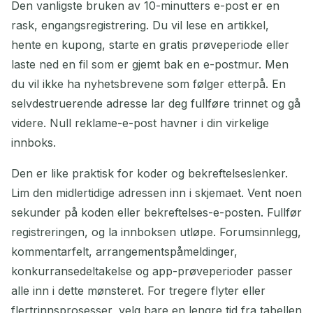
Den vanligste bruken av 10-minutters e-post er en
rask, engangsregistrering. Du vil lese en artikkel,
hente en kupong, starte en gratis prøveperiode eller
laste ned en fil som er gjemt bak en e-postmur. Men
du vil ikke ha nyhetsbrevene som følger etterpå. En
selvdestruerende adresse lar deg fullføre trinnet og gå
videre. Null reklame-e-post havner i din virkelige
innboks.
Den er like praktisk for koder og bekreftelseslenker.
Lim den midlertidige adressen inn i skjemaet. Vent noen
sekunder på koden eller bekreftelses-e-posten. Fullfør
registreringen, og la innboksen utløpe. Forumsinnlegg,
kommentarfelt, arrangementspåmeldinger,
konkurransedeltakelse og app-prøveperioder passer
alle inn i dette mønsteret. For tregere flyter eller
flertrinnsprosesser, velg bare en lengre tid fra tabellen