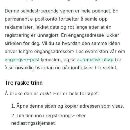
Denne selvdestruerende vanen er hele poenget. En
AVSENDER
EMNE
HANDLING
permanent e-postkonto fortsetter å samle opp
reklamelister, lekket data og rot lenge etter at én
registrering er unnagjort. En engangsadresse lukker
sirkelen for deg. Vil du se hvordan den samme idéen
driver lengre engangsadresser? Les oversikten vår om
engangs-e-post
tjenesten, og se
automatisk utløp
for
å se nøyaktig hvordan og når innbokser blir slettet.
Venter på innkommende e-poster...
Tre raske trinn
Å bruke den er
raskt
. Her er hele forløpet:
Oppdater
Åpne denne siden og kopier adressen som vises.
Lim den inn i registrerings- eller
nedlastingsskjemaet.