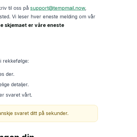
riv til oss på
support@tempmail.now
,
sted. Vi leser hver eneste melding om vår
te skjemaet er våre eneste
 i rekkefølge:
es der.
lige detaljer.
er svaret vårt.
anskje svaret ditt på sekunder.