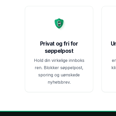
Privat og fri for
U
søppelpost
Hold din virkelige innboks
e
ren. Blokker søppelpost,
kl
sporing og uønskede
nyhetsbrev.