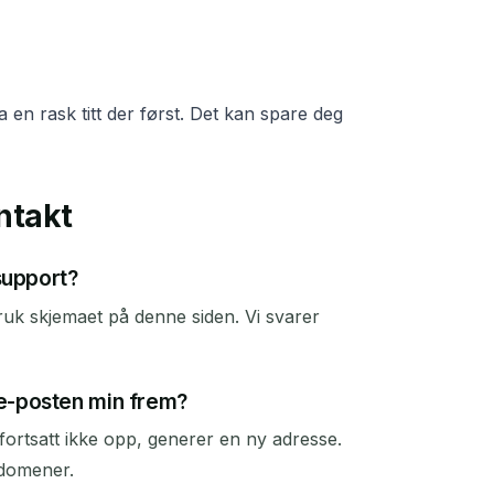
a en rask titt der først. Det kan spare deg
ntakt
support?
ruk skjemaet på denne siden. Vi svarer
e-posten min frem?
fortsatt ikke opp, generer en ny adresse.
tdomener.