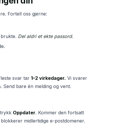
ngen din
re. Fortell oss gjerne:
 brukte.
Del aldri et ekte passord.
de.
 fleste svar tar
1–2 virkedager.
Vi svarer
. Send bare én melding og vent.
 trykk
Oppdater
. Kommer den fortsatt
 blokkerer midlertidige e-postdomener.