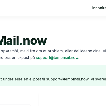
Innbok
Mail.now
et spørsmål, meld fra om et problem, eller del ideene dine. V
send oss en e-post på
support@tempmail.now
.
 under eller en e-post til support@tempmail.now. Vi svarer