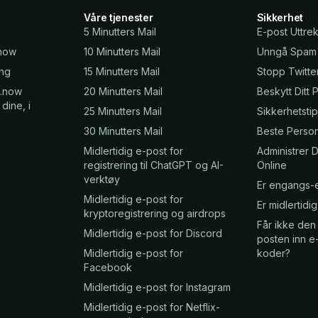
Våre tjenester
Sikkerhet
5 Minutters Mail
E-post Uttre
.now
10 Minutters Mail
Unngå Spam
ing
15 Minutters Mail
Stopp Twitt
.now
20 Minutters Mail
Beskytt Ditt
dine, i
25 Minutters Mail
Sikkerhetstip
30 Minutters Mail
Beste Perso
Midlertidig e-post for
Administrer D
registrering til ChatGPT og AI-
Online
verktøy
Er engangs-e
Midlertidig e-post for
Er midlertidi
kryptoregistrering og airdrops
Får ikke den 
Midlertidig e-post for Discord
posten inn e-
Midlertidig e-post for
koder?
Facebook
Midlertidig e-post for Instagram
Midlertidig e-post for Netflix-