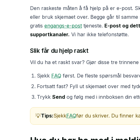
Den raskeste måten å få hjelp på er e-post. Sk
eller bruk skjemaet over. Begge går til samme 
gratis
engangs-e-post
tjeneste.
E-post og det
supportkanaler.
Vi har ikke telefonstøtte.
Slik får du hjelp raskt
Vil du ha et raskt svar? Gjør disse tre trinnene
Sjekk
FAQ
først. De fleste spørsmål besvar
Fortsatt fast? Fyll ut skjemaet over med tyde
Trykk
Send
og følg med i innboksen din ett
Tips:
Sjekk
FAQ
før du skriver. Du finner k