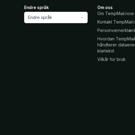
Endre språk
Om oss
Om TempMail.now
Endre språk
Kontakt TempMail
Personvernerklær
Hvordan TempMail
håndterer dataene 
klartekst
Vilkår for bruk