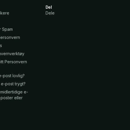
Del
kkere
Dele
er Spam
 Personvern
s
nvernverktøy
itt Personvern
-post lovlig?
g e-post trygt?
midlertidige e-
poster eller