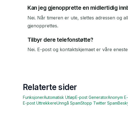
Kan jeg gjenopprette en midlertidig innb
Nei. Når timeren er ute, slettes adressen og al
gjenopprettes.
Tilbyr dere telefonstøtte?
Nei. E-post og kontaktskjemaet er våre eneste
Relaterte sider
Funksjoner
Automatisk Utløp
E-post Generator
Anonym E-
E-post Uttrekkere
Unngå Spam
Stopp Twitter Spam
Besky