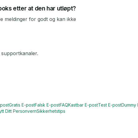
oks etter at den har utløpt?
le meldinger for godt og kan ikke
 supportkanaler.
post
Gratis E-post
Falsk E-post
FAQ
Kastbar E-post
Test E-post
Dummy 
tt Ditt Personvern
Sikkerhetstips