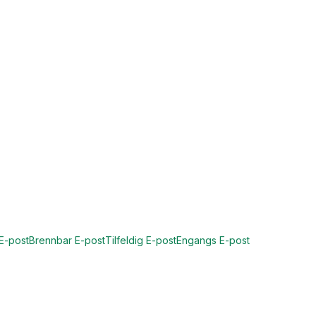
E-post
Brennbar E-post
Tilfeldig E-post
Engangs E-post