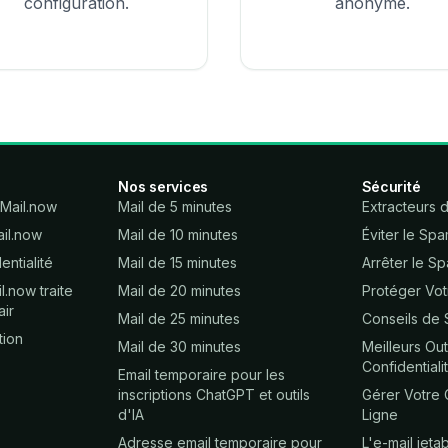
configuration.
anonyme.
Nos services
Sécurité
Mail.now
Mail de 5 minutes
Extracteurs d
il.now
Mail de 10 minutes
Éviter le Sp
entialité
Mail de 15 minutes
Arrêter le Sp
now traite
Mail de 20 minutes
Protéger Votr
air
Mail de 25 minutes
Conseils de 
tion
Mail de 30 minutes
Meilleurs Out
Confidentiali
Email temporaire pour les
inscriptions ChatGPT et outils
Gérer Votre C
d'IA
Ligne
Adresse email temporaire pour
L'e-mail jetab