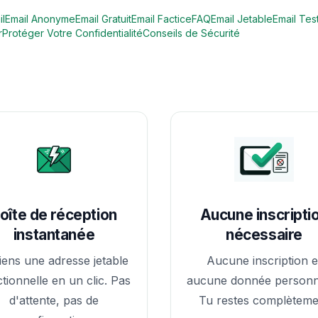
l
Email Anonyme
Email Gratuit
Email Factice
FAQ
Email Jetable
Email Tes
r
Protéger Votre Confidentialité
Conseils de Sécurité
oîte de réception
Aucune inscripti
instantanée
nécessaire
iens une adresse jetable
Aucune inscription e
tionnelle en un clic. Pas
aucune donnée personne
d'attente, pas de
Tu restes complèteme