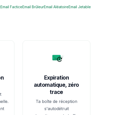
t
Email Factice
Email Brûleur
Email Aléatoire
Email Jetable
on
Expiration
automatique, zéro
trace
t
lle.
Ta boîte de réception
nt
s'autodétruit