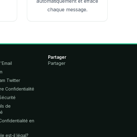
automatiquement et efface
chaque message.
Partager
'Email
Partager
am
am Twitter
e Confidentialité
Sécurité
ils de
té
onfidentialité en
le est-il légal?