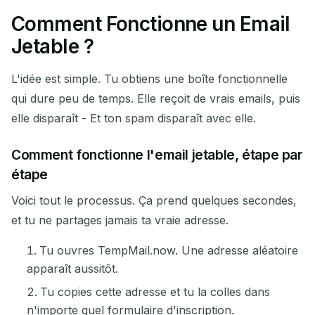
Comment Fonctionne un Email
Votre adresse e-mail
Jetable ?
temporaire :
L'idée est simple. Tu obtiens une boîte fonctionnelle
qui dure peu de temps. Elle reçoit de vrais emails, puis
elle disparaît - Et ton spam disparaît avec elle.
Copier
QR
Comment fonctionne l'email jetable, étape par
étape
Supprimer la sélection
Changer d'e-mail
Voici tout le processus. Ça prend quelques secondes,
et tu ne partages jamais ta vraie adresse.
Rafraîchir
Tu ouvres TempMail.now. Une adresse aléatoire
apparaît aussitôt.
Prochain rafraîchissement dans
15
secondes
Tu copies cette adresse et tu la colles dans
n'importe quel formulaire d'inscription.
EXPÉDITEUR
OBJET
ACTION