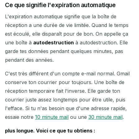
Rafraîchir
Ce que signifie l'expiration automatique
L'expiration automatique signifie que la boîte de
Prochain rafraîchissement dans
15
secondes
réception a une durée de vie limitée. Quand le temps
est écoulé, elle disparaît pour de bon. On appelle ça
EXPÉDITEUR
OBJET
ACTION
une boîte à
autodestruction
à autodestruction. Elle
garde tes données pendant quelques minutes, pas
pendant des années.
C'est très différent d'un compte e-mail normal. Gmail
conserve ton courrier pour toujours. Une boîte de
réception temporaire fait l'inverse. Elle garde ton
courrier juste assez longtemps pour être utile, puis
En attente d'e-mails entrants...
l'efface. Si tu n'as besoin que d'une adresse rapide,
essaie notre
10 minute mail
ou une
30 minute mail
.
Rafraîchir
plus longue. Voici ce que tu obtiens :