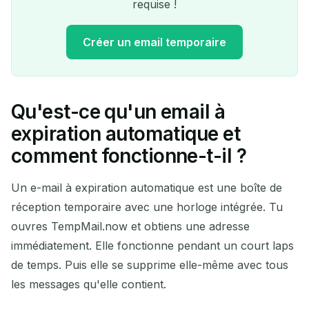
requise !
Créer un email temporaire
Qu'est-ce qu'un email à
Votre adresse e-mail
expiration automatique et
temporaire :
comment fonctionne-t-il ?
Un e-mail à expiration automatique est une boîte de
réception temporaire avec une horloge intégrée. Tu
Copier
QR
ouvres TempMail.now et obtiens une adresse
immédiatement. Elle fonctionne pendant un court laps
de temps. Puis elle se supprime elle-même avec tous
Supprimer la sélection
Changer d'e-mail
les messages qu'elle contient.