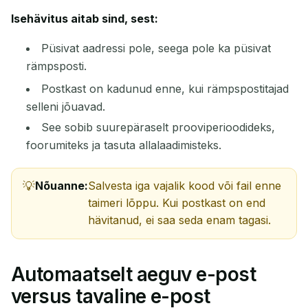
Isehävitus aitab sind, sest:
Püsivat aadressi pole, seega pole ka püsivat
rämpsposti.
Postkast on kadunud enne, kui rämpspostitajad
selleni jõuavad.
See sobib suurepäraselt prooviperioodideks,
foorumiteks ja tasuta allalaadimisteks.
Nõuanne:
Salvesta iga vajalik kood või fail enne
taimeri lõppu. Kui postkast on end
hävitanud, ei saa seda enam tagasi.
Automaatselt aeguv e-post
versus tavaline e-post