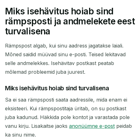
Miks isehävitus hoiab sind
rämpsposti ja andmelekete eest
turvalisena
Rämpspost algab, kui sinu aadress jagatakse laiali.
Mõned saidid müüvad sinu e-posti. Teised lekitavad
selle andmelekkes. Isehävitav postkast peatab
mõlemad probleemid juba juurest.
Miks isehävitus hoiab sind turvalisena
Sa ei saa rämpsposti saata aadressile, mida enam ei
eksisteeri. Kui rämpspostitaja üritab, on su postkast
juba kadunud. Häkkida pole kontot ja varastada pole
vanu kirju. Lisakaitse jaoks
anonüümne e-post
peidab
ka sinu nime.