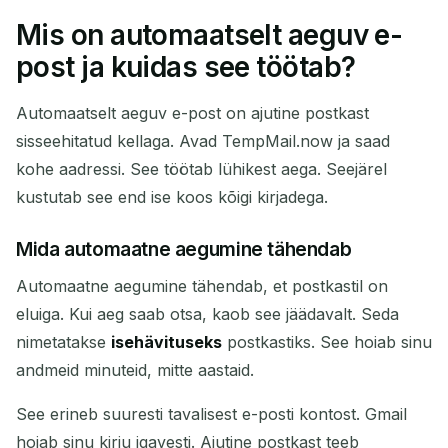
Mis on automaatselt aeguv e-
Teie ajutine e-posti aadress:
post ja kuidas see töötab?
Automaatselt aeguv e-post on ajutine postkast
sisseehitatud kellaga. Avad TempMail.now ja saad
Kopeeri
QR
kohe aadressi. See töötab lühikest aega. Seejärel
kustutab see end ise koos kõigi kirjadega.
Mida automaatne aegumine tähendab
Kustuta valitud
Muuda e-posti
Automaatne aegumine tähendab, et postkastil on
Värskenda
eluiga. Kui aeg saab otsa, kaob see jäädavalt. Seda
nimetatakse
isehävituseks
postkastiks. See hoiab sinu
Järgmine värskendus toimub
15
sekundit
andmeid minuteid, mitte aastaid.
See erineb suuresti tavalisest e-posti kontost. Gmail
SAATJA
TEEMA
TEGEVUS
hoiab sinu kirju igavesti. Ajutine postkast teeb