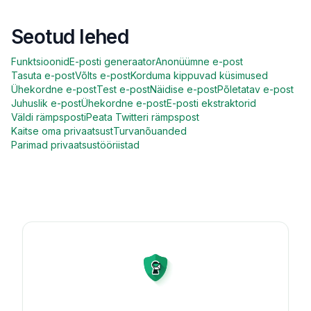
Seotud lehed
Funktsioonid
E-posti generaator
Anonüümne e-post
Tasuta e-post
Võlts e-post
Korduma kippuvad küsimused
Ühekordne e-post
Test e-post
Näidise e-post
Põletatav e-post
Juhuslik e-post
Ühekordne e-post
E-posti ekstraktorid
Väldi rämpsposti
Peata Twitteri rämpspost
Kaitse oma privaatsust
Turvanõuanded
Parimad privaatsustööriistad