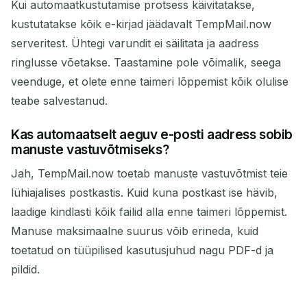
Kui automaatkustutamise protsess käivitatakse,
kustutatakse kõik e-kirjad jäädavalt TempMail.now
serveritest. Ühtegi varundit ei säilitata ja aadress
ringlusse võetakse. Taastamine pole võimalik, seega
veenduge, et olete enne taimeri lõppemist kõik olulise
teabe salvestanud.
Kas automaatselt aeguv e-posti aadress sobib
manuste vastuvõtmiseks?
Jah, TempMail.now toetab manuste vastuvõtmist teie
lühiajalises postkastis. Kuid kuna postkast ise hävib,
laadige kindlasti kõik failid alla enne taimeri lõppemist.
Manuse maksimaalne suurus võib erineda, kuid
toetatud on tüüpilised kasutusjuhud nagu PDF-d ja
pildid.