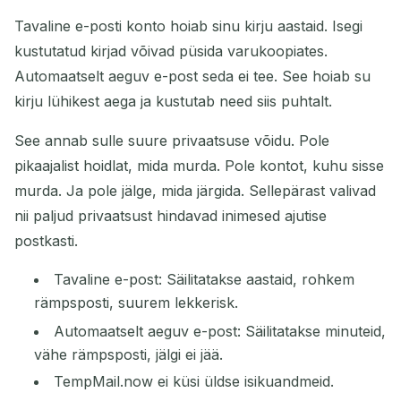
Tavaline e-posti konto hoiab sinu kirju aastaid. Isegi
kustutatud kirjad võivad püsida varukoopiates.
Automaatselt aeguv e-post seda ei tee. See hoiab su
kirju lühikest aega ja kustutab need siis puhtalt.
See annab sulle suure privaatsuse võidu. Pole
pikaajalist hoidlat, mida murda. Pole kontot, kuhu sisse
murda. Ja pole jälge, mida järgida. Sellepärast valivad
nii paljud privaatsust hindavad inimesed ajutise
postkasti.
Tavaline e-post: Säilitatakse aastaid, rohkem
rämpsposti, suurem lekkerisk.
Automaatselt aeguv e-post: Säilitatakse minuteid,
vähe rämpsposti, jälgi ei jää.
TempMail.now ei küsi üldse isikuandmeid.