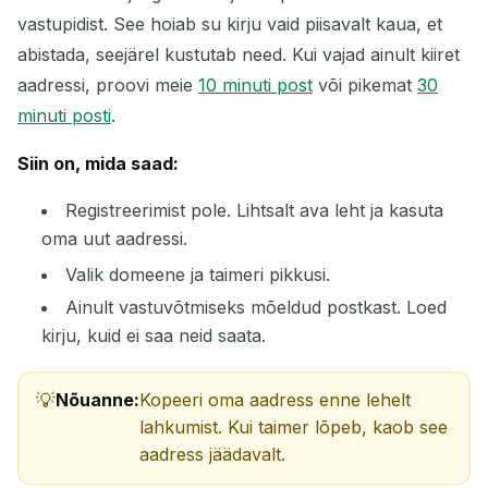
vastupidist. See hoiab su kirju vaid piisavalt kaua, et
abistada, seejärel kustutab need. Kui vajad ainult kiiret
aadressi, proovi meie
10 minuti post
või pikemat
30
minuti posti
.
Siin on, mida saad:
Ootame sissetulevaid e-kirju...
Registreerimist pole. Lihtsalt ava leht ja kasuta
oma uut aadressi.
Värskenda
Valik domeene ja taimeri pikkusi.
Ainult vastuvõtmiseks mõeldud postkast. Loed
kirju, kuid ei saa neid saata.
Nõuanne:
Kopeeri oma aadress enne lehelt
lahkumist. Kui taimer lõpeb, kaob see
aadress jäädavalt.