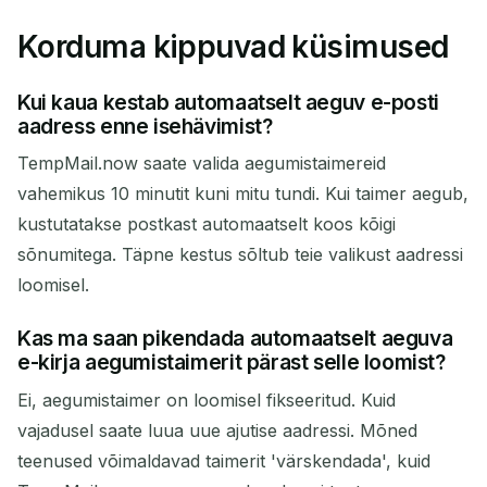
Korduma kippuvad küsimused
Kui kaua kestab automaatselt aeguv e-posti
aadress enne isehävimist?
TempMail.now saate valida aegumistaimereid
vahemikus 10 minutit kuni mitu tundi. Kui taimer aegub,
kustutatakse postkast automaatselt koos kõigi
sõnumitega. Täpne kestus sõltub teie valikust aadressi
loomisel.
Kas ma saan pikendada automaatselt aeguva
e-kirja aegumistaimerit pärast selle loomist?
Ei, aegumistaimer on loomisel fikseeritud. Kuid
vajadusel saate luua uue ajutise aadressi. Mõned
teenused võimaldavad taimerit 'värskendada', kuid