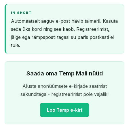
IN SHORT
Automaatselt aeguv e-post hävib taimeril. Kasuta
seda üks kord ning see kaob. Registreerimist,
jälge ega rämpsposti tagasi su päris postkasti ei
tule.
Saada oma Temp Mail nüüd
Alusta anonüümsete e-kirjade saatmist
sekunditega - registreerimist pole vajalik!
Loo Temp e-kiri