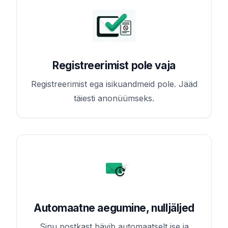
Registreerimist pole vaja
Registreerimist ega isikuandmeid pole. Jääd
täiesti anonüümseks.
Automaatne aegumine, nulljäljed
Sinu postkast hävib automaatselt ise ja