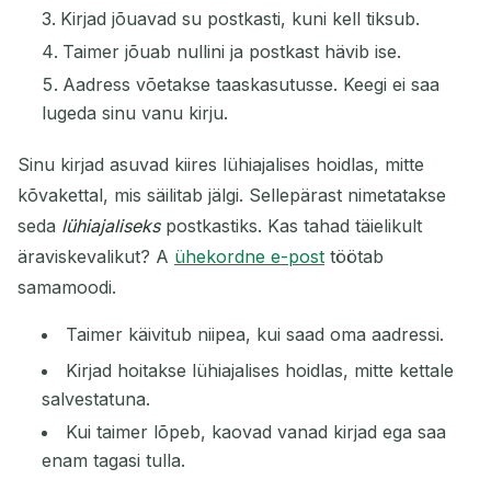
Kirjad jõuavad su postkasti, kuni kell tiksub.
Taimer jõuab nullini ja postkast hävib ise.
Aadress võetakse taaskasutusse. Keegi ei saa
lugeda sinu vanu kirju.
Sinu kirjad asuvad kiires lühiajalises hoidlas, mitte
kõvakettal, mis säilitab jälgi. Sellepärast nimetatakse
seda
lühiajaliseks
postkastiks. Kas tahad täielikult
äraviskevalikut? A
ühekordne e-post
töötab
samamoodi.
Taimer käivitub niipea, kui saad oma aadressi.
Kirjad hoitakse lühiajalises hoidlas, mitte kettale
salvestatuna.
Kui taimer lõpeb, kaovad vanad kirjad ega saa
enam tagasi tulla.