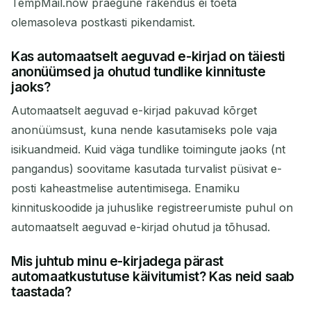
TempMail.now praegune rakendus ei toeta
olemasoleva postkasti pikendamist.
Kas automaatselt aeguvad e-kirjad on täiesti
anonüümsed ja ohutud tundlike kinnituste
jaoks?
Automaatselt aeguvad e-kirjad pakuvad kõrget
anonüümsust, kuna nende kasutamiseks pole vaja
isikuandmeid. Kuid väga tundlike toimingute jaoks (nt
pangandus) soovitame kasutada turvalist püsivat e-
posti kaheastmelise autentimisega. Enamiku
kinnituskoodide ja juhuslike registreerumiste puhul on
automaatselt aeguvad e-kirjad ohutud ja tõhusad.
Mis juhtub minu e-kirjadega pärast
automaatkustutuse käivitumist? Kas neid saab
taastada?