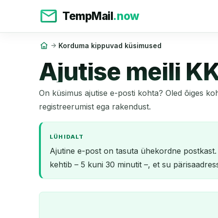
TempMail
.now
Korduma kippuvad küsimused
Ajutise meili KK
On küsimus ajutise e-posti kohta? Oled õiges koh
registreerumist ega rakendust.
LÜHIDALT
Ajutine e-post on tasuta ühekordne postkast. 
kehtib – 5 kuni 30 minutit –, et su pärisaadres