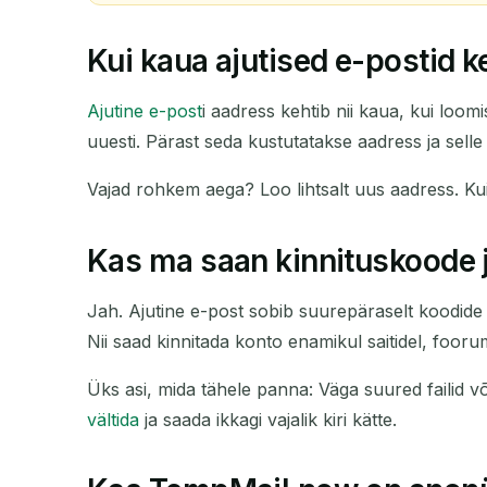
Kui kaua ajutised e-postid k
Ajutine e-post
i aadress kehtib nii kaua, kui loom
uuesti. Pärast seda kustutatakse aadress ja selle 
Vajad rohkem aega? Loo lihtsalt uus aadress. Ku
Kas ma saan kinnituskoode 
Jah. Ajutine e-post sobib suurepäraselt koodide ja 
Nii saad kinnitada konto enamikul saitidel, fooru
Üks asi, mida tähele panna: Väga suured failid või
vältida
ja saada ikkagi vajalik kiri kätte.