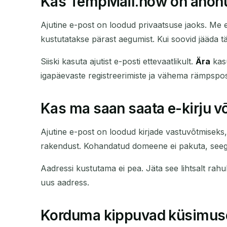
Kas TempMail.now on anonü
Ajutine e-post on loodud privaatsuse jaoks. Me ei
kustutatakse pärast aegumist. Kui soovid jääda tä
Siiski kasuta ajutist e-posti ettevaatlikult.
Ära
kasu
igapäevaste registreerimiste ja vähema rämpsposti
Kas ma saan saata e-kirju 
Ajutine e-post on loodud kirjade vastuvõtmiseks, mi
rakendust. Kohandatud domeene ei pakuta, seeg
Aadressi kustutama ei pea. Jäta see lihtsalt rahu
uus aadress.
Korduma kippuvad küsimus