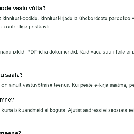
ode vastu võtta?
innituskoodide, kinnituskirjade ja ühekordsete paroolide va
ja kontrollige postkasti.
gu pildid, PDF-id ja dokumendid. Kuid väga suuri faile ei pr
ju saata?
e on ainult vastuvõtmise teenus. Kui peate e-kirja saatma, p
ümne?
 isikuandmeid ei koguta. Ajutist aadressi ei seostata teie
omeene?