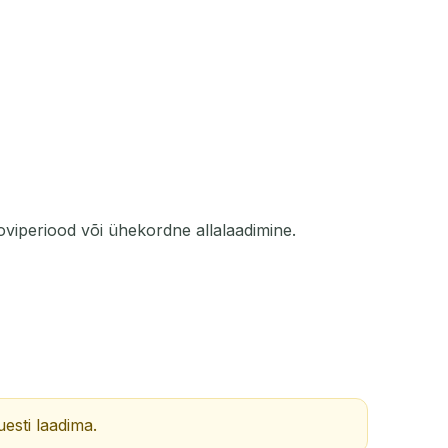
TEGEVUS
oviperiood või ühekordne allalaadimine.
uesti laadima.