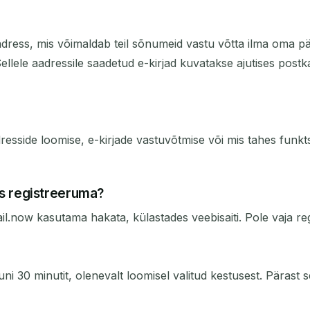
adress, mis võimaldab teil sõnumeid vastu võtta ilma oma 
. Sellele aadressile saadetud e-kirjad kuvatakse ajutises pos
dresside loomise, e-kirjade vastuvõtmise või mis tahes funkt
s registreeruma?
l.now kasutama hakata, külastades veebisaiti. Pole vaja regi
ni 30 minutit, olenevalt loomisel valitud kestusest. Pärast