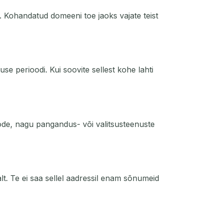
Kohandatud domeeni toe jaoks vajate teist
se perioodi. Kui soovite sellest kohe lahti
ode, nagu pangandus- või valitsusteenuste
lt. Te ei saa sellel aadressil enam sõnumeid