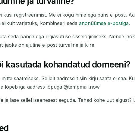
ümne ja turvaline?
 küsi registreerimist. Me ei kogu nime ega päris e-posti. Aad
ielikult varjatuks, kombineeri seda
anonüümse e-postiga
.
ta seda panga ega riigiasutuse sisselogimiseks. Nende jaoks 
 jaoks on ajutine e-post turvaline ja kiire.
või kasutada kohandatud domeeni?
tte saatmiseks. Sellelt aadressilt siin kirju saata ei saa. Ku
a lõpeb iga aadress lõpuga @tempmail.now.
le ja lase sellel iseenesest aeguda. Tahad kohe uut algust? L
ed