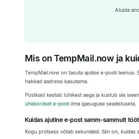
Alusta ano
Mis on TempMail.now ja kui
TempMail.now on tasuta ajutise e-posti teenus. S
hakkad aadressi kasutama.
Postkast kestab lühikest aega ja kustub siis iseen
ühekordset e-posti
ilma igasuguse seadistuseta.
Kuidas ajutine e-post samm-sammult töö
Kogu protsess võtab sekundeid. Siin on, kuidas 