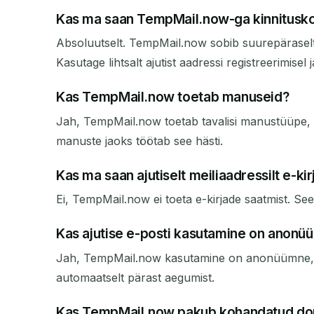
Kas ma saan TempMail.now-ga kinnitusko
Absoluutselt. TempMail.now sobib suurepäraselt k
Kasutage lihtsalt ajutist aadressi registreerimisel 
Kas TempMail.now toetab manuseid?
Jah, TempMail.now toetab tavalisi manustüüpe, na
manuste jaoks töötab see hästi.
Kas ma saan ajutiselt meiliaadressilt e-kir
Ei, TempMail.now ei toeta e-kirjade saatmist. Se
Kas ajutise e-posti kasutamine on anonü
Jah, TempMail.now kasutamine on anonüümne, kuna
automaatselt pärast aegumist.
Kas TempMail.now pakub kohandatud d