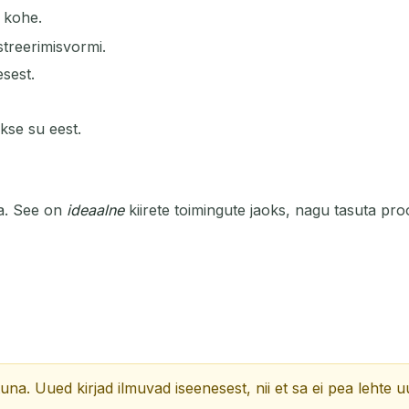
 kohe.
TEEMA
streerimisvormi.
esest.
akse su eest.
a. See on
ideaalne
kiirete toimingute jaoks, nagu tasuta pro
Ootame sissetulevaid e-kirju...
Värskenda
na. Uued kirjad ilmuvad iseenesest, nii et sa ei pea lehte u