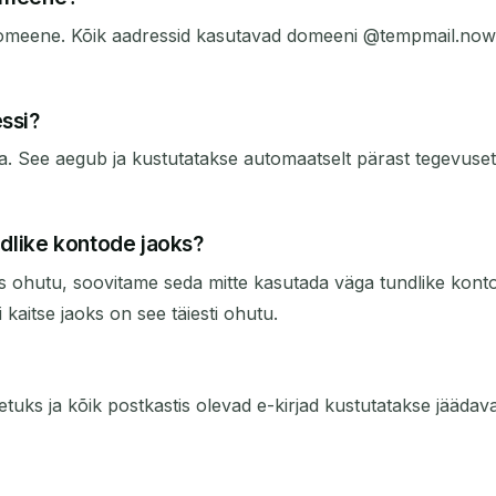
meene. Kõik aadressid kasutavad domeeni @tempmail.now. 
ssi?
ama. See aegub ja kustutatakse automaatselt pärast tegevusetu
dlike kontode jaoks?
s ohutu, soovitame seda mitte kasutada väga tundlike kont
 kaitse jaoks on see täiesti ohutu.
tuks ja kõik postkastis olevad e-kirjad kustutatakse jäädava