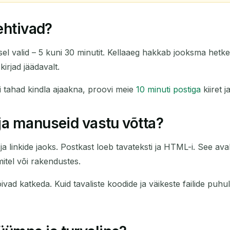
ehtivad?
isel valid – 5 kuni 30 minutit. Kellaaeg hakkab jooksma hetke
kirjad jäädavalt.
i tahad kindla ajaakna, proovi meie
10 minuti postiga
kiiret j
ja manuseid vastu võtta?
linkide jaoks. Postkast loeb tavateksti ja HTML-i. See avab ka
mitel või rakendustes.
vad katkeda. Kuid tavaliste koodide ja väikeste failide puhul