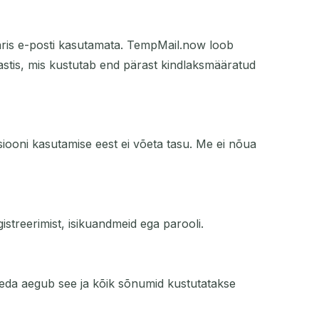
päris e-posti kasutamata. TempMail.now loob
tkastis, mis kustutab end pärast kindlaksmääratud
siooni kasutamise eest ei võeta tasu. Me ei nõua
streerimist, isikuandmeid ega parooli.
 seda aegub see ja kõik sõnumid kustutatakse