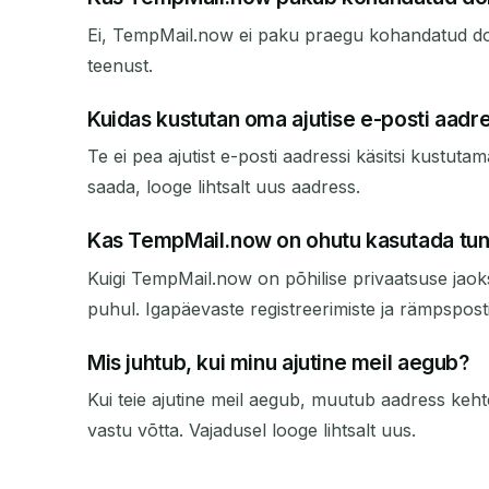
Ei, TempMail.now ei paku praegu kohandatud do
teenust.
Kuidas kustutan oma ajutise e-posti aadre
Te ei pea ajutist e-posti aadressi käsitsi kustut
saada, looge lihtsalt uus aadress.
Kas TempMail.now on ohutu kasutada tun
Kuigi TempMail.now on põhilise privaatsuse jaok
puhul. Igapäevaste registreerimiste ja rämpsposti
Mis juhtub, kui minu ajutine meil aegub?
Kui teie ajutine meil aegub, muutub aadress kehte
vastu võtta. Vajadusel looge lihtsalt uus.