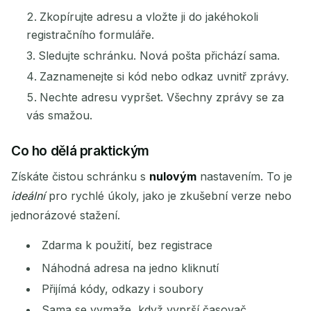
Zkopírujte adresu a vložte ji do jakéhokoli
registračního formuláře.
Sledujte schránku. Nová pošta přichází sama.
Zaznamenejte si kód nebo odkaz uvnitř zprávy.
Čekání na příchozí e-maily...
Nechte adresu vypršet. Všechny zprávy se za
vás smažou.
Obnovit
Co ho dělá praktickým
Získáte čistou schránku s
nulovým
nastavením. To je
ideální
pro rychlé úkoly, jako je zkušební verze nebo
jednorázové stažení.
Zdarma k použití, bez registrace
Náhodná adresa na jedno kliknutí
Přijímá kódy, odkazy i soubory
Sama se vymaže, když vyprší časovač