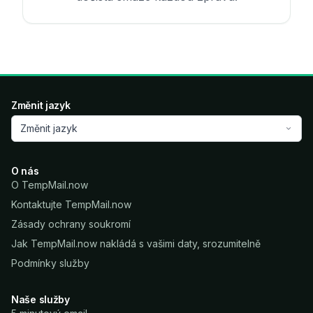
Změnit jazyk
Změnit jazyk
O nás
O TempMail.now
Kontaktujte TempMail.now
Zásady ochrany soukromí
Jak TempMail.now nakládá s vašimi daty, srozumitelně
Podmínky služby
Naše služby