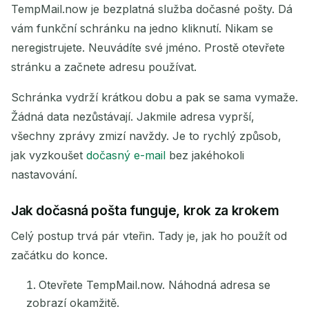
TempMail.now je bezplatná služba dočasné pošty. Dá
vám funkční schránku na jedno kliknutí. Nikam se
neregistrujete. Neuvádíte své jméno. Prostě otevřete
Kopírovat
QR
stránku a začnete adresu používat.
Schránka vydrží krátkou dobu a pak se sama vymaže.
Žádná data nezůstávají. Jakmile adresa vyprší,
Smazat vybrané
Změnit e-mail
všechny zprávy zmizí navždy. Je to rychlý způsob,
jak vyzkoušet
dočasný e-mail
bez jakéhokoli
Obnovit
nastavování.
Další obnovení za
15
sekund
Jak dočasná pošta funguje, krok za krokem
Celý postup trvá pár vteřin. Tady je, jak ho použít od
ODESÍLATEL
PŘEDMĚT
AKCE
začátku do konce.
Otevřete TempMail.now. Náhodná adresa se
zobrazí okamžitě.