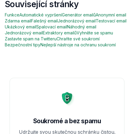
Související stránky
Funkce
Automatické vypršení
Generátor emailů
Anonymní email
Zdarma email
Falešný email
Jednorázový email
Testovací email
Ukázkový email
Spalovací email
Náhodný email
Jednorázový email
Extraktory emailů
Vyhněte se spamu
Zastavte spam na Twitteru
Chraňte své soukromí
Bezpečnostní tipy
Nejlepší nástroje na ochranu soukromí
Soukromé a bez spamu
Udržujte svou skutečnou schránku čistou.