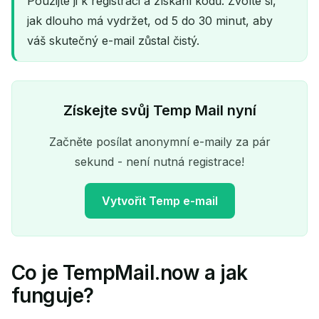
Použijte ji k registraci a získání kódů. Zvolte si,
jak dlouho má vydržet, od 5 do 30 minut, aby
váš skutečný e-mail zůstal čistý.
Získejte svůj Temp Mail nyní
Začněte posílat anonymní e-maily za pár
sekund - není nutná registrace!
Vytvořit Temp e-mail
Co je TempMail.now a jak
Vaše dočasná e-mailová
funguje?
adresa: