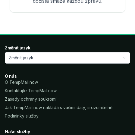
dočista smaže každou zprávu.
Změnit jazyk
Změnit jazyk
O nás
O TempMail.now
Kontaktujte TempMail.now
Zásady ochrany soukromí
Jak TempMail.now nakládá s vašimi daty, srozumitelně
Podmínky služby
Naše služby