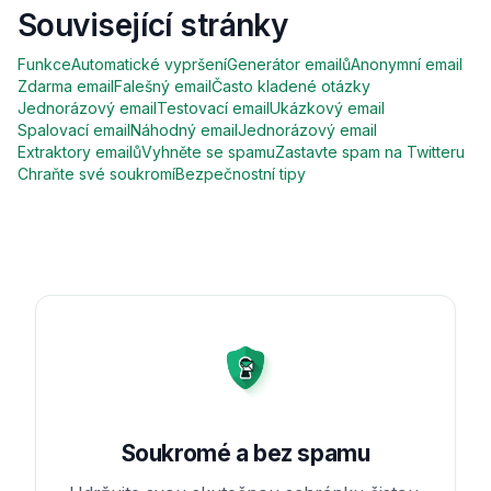
Související stránky
Funkce
Automatické vypršení
Generátor emailů
Anonymní email
Zdarma email
Falešný email
Často kladené otázky
Jednorázový email
Testovací email
Ukázkový email
Spalovací email
Náhodný email
Jednorázový email
Extraktory emailů
Vyhněte se spamu
Zastavte spam na Twitteru
Chraňte své soukromí
Bezpečnostní tipy
Soukromé a bez spamu