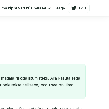
uma kippuvad küsimused
Jaga
Tviit
 madala riskiga liitumisteks. Ära kasuta seda
 pakutakse sellisena, nagu see on, ilma
 nendega. Kui sa ei nõustu, palun ära kasuta