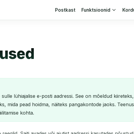
Postkast
Funktsioonid
Kord
mused
ulle lühiajalise e-posti aadressi. See on mõeldud kiireteks,
oks, mida pead hoidma, näiteks pangakontode jaoks. Teenust
litamise kohta.
eglid. Saiti avades või ajutist aadressi kasutades nõustud