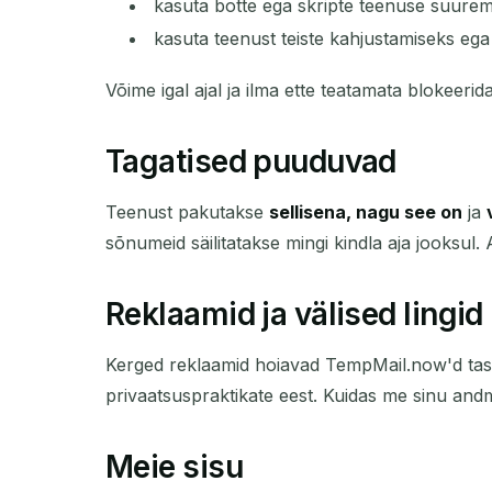
kasuta botte ega skripte teenuse suurem
kasuta teenust teiste kahjustamiseks ega
Võime igal ajal ja ilma ette teatamata blokeerid
Tagatised puuduvad
Teenust pakutakse
sellisena, nagu see on
ja
sõnumeid säilitatakse mingi kindla aja jooksul.
Reklaamid ja välised lingid
Kerged reklaamid hoiavad TempMail.now'd tasuta
privaatsuspraktikate eest. Kuidas me sinu andm
Meie sisu