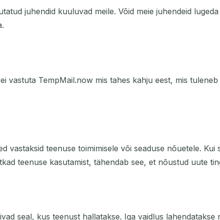
utatud juhendid kuuluvad meile. Võid meie juhendeid lugeda j
.
i vastuta TempMail.now mis tahes kahju eest, mis tuleneb 
eed vastaksid teenuse toimimisele või seaduse nõuetele. Kui
tkad teenuse kasutamist, tähendab see, et nõustud uute ti
ivad seal, kus teenust hallatakse. Iga vaidlus lahendatakse