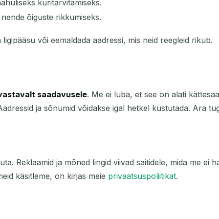
ahuliseks kuritarvitamiseks.
 nende õiguste rikkumiseks.
a ligipääsu või eemaldada aadressi, mis neid reegleid rikub.
vastavalt saadavusele
. Me ei luba, et see on alati kättes
 Aadressid ja sõnumid võidakse igal hetkel kustutada. Ära tug
. Reklaamid ja mõned lingid viivad saitidele, mida me ei h
eid käsitleme, on kirjas meie
privaatsuspoliitikat
.