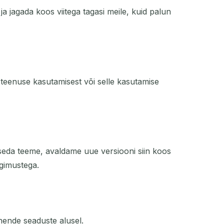
a jagada koos viitega tagasi meile, kuid palun
teenuse kasutamisest või selle kasutamise
 seda teeme, avaldame uue versiooni siin koos
ngimustega.
 nende seaduste alusel.