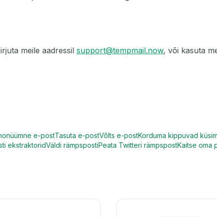
rjuta meile aadressil
support@tempmail.now
, või kasuta m
nonüümne e-post
Tasuta e-post
Võlts e-post
Korduma kippuvad küsi
ti ekstraktorid
Väldi rämpsposti
Peata Twitteri rämpspost
Kaitse oma p