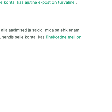
le kohta, kas ajutine e-post on turvaline,
.
allalaadimised ja saidid, mida sa ehk enam
uhendis selle kohta, kas
ühekordne meil on