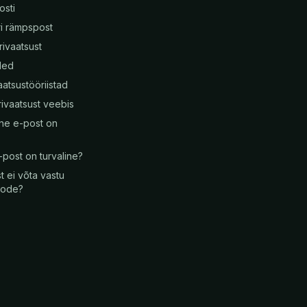
osti
ri rämpspost
rivaatsust
ded
atsustööriistad
ivaatsust veebis
ne e-post on
-post on turvaline?
t ei võta vastu
oode?