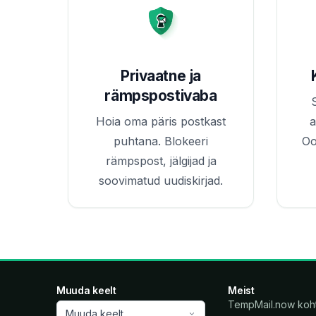
Privaatne ja
rämpspostivaba
Hoia oma päris postkast
a
puhtana. Blokeeri
Oo
rämpspost, jälgijad ja
soovimatud uudiskirjad.
Muuda keelt
Meist
TempMail.now koh
Muuda keelt