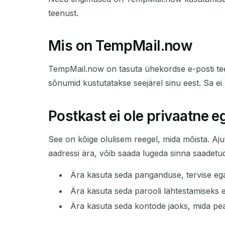
teenust.
Mis on TempMail.now
TempMail.now on tasuta ühekordse e-posti teen
sõnumid kustutatakse seejärel sinu eest. Sa ei
Postkast ei ole privaatne e
See on kõige olulisem reegel, mida mõista. Aj
aadressi ära, võib saada lugeda sinna saadetu
Ära kasuta seda panganduse, tervise eg
Ära kasuta seda parooli lähtestamiseks 
Ära kasuta seda kontode jaoks, mida pea