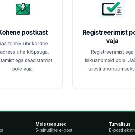
Kohene postkast
Registreerimist p
vaja
Saa toimiv ühekordne
adress ühe klõpsuga.
Registreerimist ega
tamist ega seadistamist
isikuandmeid pole. Jä
pole vaja.
täiesti anonüümseks
Meie teenused
Turvalisus
ta
5-minutiline e-post
E-posti ekstr