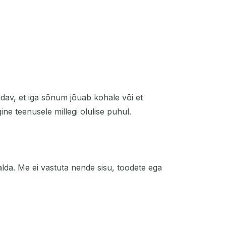
aadav, et iga sõnum jõuab kohale või et
ine teenusele millegi olulise puhul.
alda. Me ei vastuta nende sisu, toodete ega