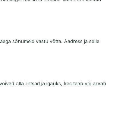
aega sõnumeid vastu võtta. Aadress ja selle
õivad olla lihtsad ja igaüks, kes teab või arvab