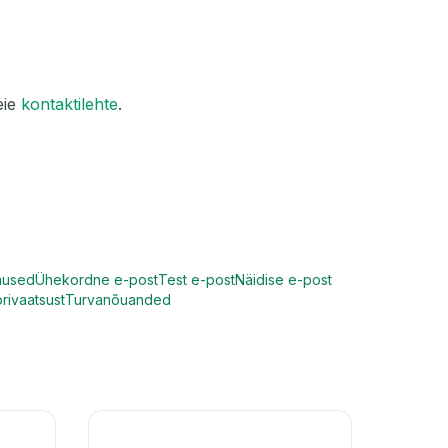
eie
kontaktilehte
.
mused
Ühekordne e-post
Test e-post
Näidise e-post
rivaatsust
Turvanõuanded