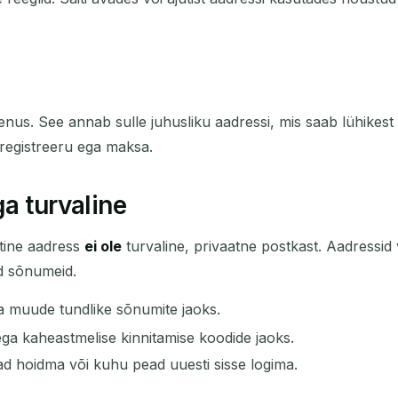
us. See annab sulle juhusliku aadressi, mis saab lühikest 
 registreeru ega maksa.
ga turvaline
utine aadress
ei ole
turvaline, privaatne postkast. Aadressid v
d sõnumeid.
a muude tundlike sõnumite jaoks.
ega kaheastmelise kinnitamise koodide jaoks.
d hoidma või kuhu pead uuesti sisse logima.