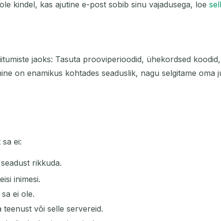
i pole kindel, kas ajutine e-post sobib sinu vajadusega, loe
sel
itumiste jaoks: Tasuta prooviperioodid, ühekordsed koodid, 
mine on enamikus kohtades seaduslik, nagu selgitame oma j
 sa ei:
l seadust rikkuda.
isi inimesi.
sa ei ole.
teenust või selle servereid.