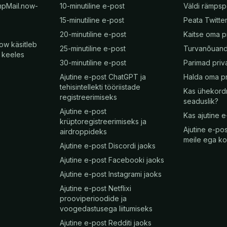
mpMail.now-
10-minutiline e-post
Väldi rämpsp
15-minutiline e-post
Peata Twitte
20-minutiline e-post
Kaitse oma p
ow käsitleb
25-minutiline e-post
Turvanõuan
s keeles
30-minutiline e-post
Parimad priva
Ajutine e-post ChatGPT ja
Halda oma pr
tehisintellekti tööriistade
Kas ühekord
registreerimiseks
seaduslik?
Ajutine e-post
Kas ajutine e
krüptoregistreerimiseks ja
Ajutine e-pos
airdroppideks
meile ega k
Ajutine e-post Discordi jaoks
Ajutine e-post Facebooki jaoks
Ajutine e-post Instagrami jaoks
Ajutine e-post Netflixi
prooviperioodide ja
voogedastusega liitumiseks
Ajutine e-post Redditi jaoks