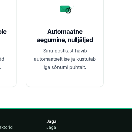
ole
Automaatne
aegumine, nulljäljed
Sinu postkast hävib
äd
automaatselt ise ja kustutab
.
iga sõnumi puhtalt.
Jaga
aktorid
Jaga