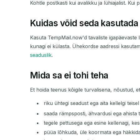
Kohtle postkasti kui avalikku ja lühiajalist. Ku
Kuidas võid seda kasutada
Kasuta TempMail.now'd tavaliste igapäevaste li
kunagi ei külasta. Ühekordse aadressi kasuta
seaduslik
.
Mida sa ei tohi teha
Et hoida teenus kõigile turvalisena, nõustud, et
riku ühtegi seadust ega aita kellelgi teise
saada rämpsposti, ähvardusi ega ahista te
tegele pettusega ega esine kellenagi, kes 
püüa lõhkuda, üle koormata ega häkkida 