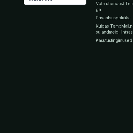
Võta ühendust Te
ga
Privaatsuspoliitika
Kuidas TempMail.n
su andmeid, lihtsa
Kasutustingimused