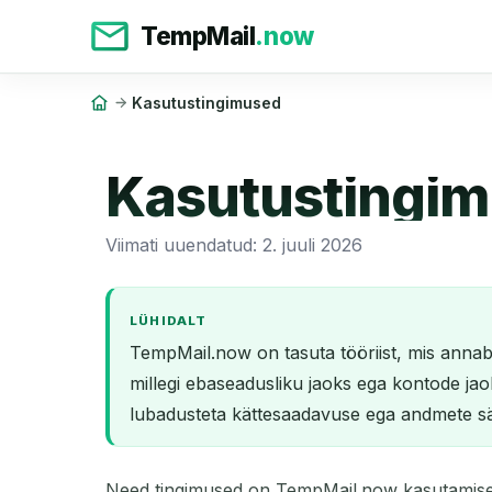
TempMail
.now
Kasutustingimused
Kasutustingi
Viimati uuendatud: 2. juuli 2026
LÜHIDALT
TempMail.now on tasuta tööriist, mis annab s
millegi ebaseadusliku jaoks ega kontode ja
lubadusteta kättesaadavuse ega andmete säi
Need tingimused on TempMail.now kasutamise re