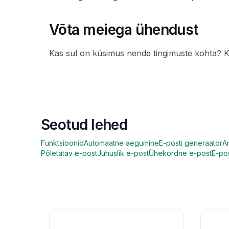
Võta meiega ühendust
Kas sul on küsimus nende tingimuste kohta? Ki
Seotud lehed
Funktsioonid
Automaatne aegumine
E-posti generaator
A
Põletatav e-post
Juhuslik e-post
Ühekordne e-post
E-pos