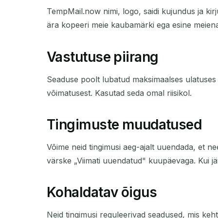
TempMail.now nimi, logo, saidi kujundus ja kirj
ära kopeeri meie kaubamärki ega esine meiena
Vastutuse piirang
Seaduse poolt lubatud maksimaalses ulatuses e
võimatusest. Kasutad seda omal riisikol.
Tingimuste muudatused
Võime neid tingimusi aeg-ajalt uuendada, et n
värske „Viimati uuendatud" kuupäevaga. Kui jä
Kohaldatav õigus
Neid tingimusi reguleerivad seadused, mis keht