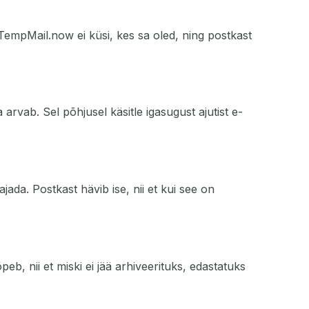
. TempMail.now ei küsi, kes sa oled, ning postkast
rvab. Sel põhjusel käsitle igasugust ajutist e-
.
ajada. Postkast hävib ise, nii et kui see on
peb, nii et miski ei jää arhiveerituks, edastatuks