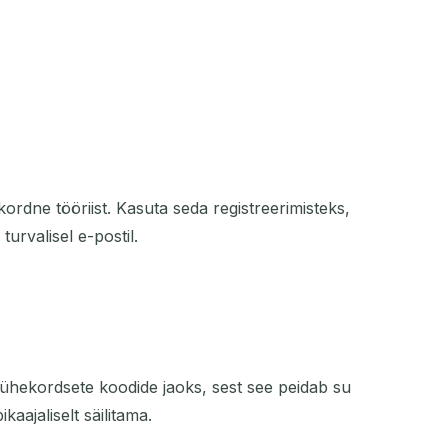
ekordne tööriist. Kasuta seda registreerimisteks,
urvalisel e-postil.
a ühekordsete koodide jaoks, sest see peidab su
aajaliselt säilitama.