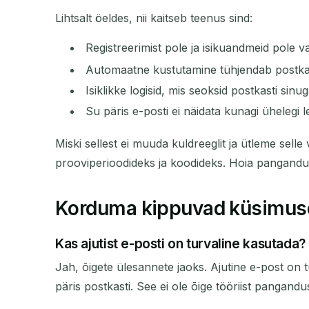
Lihtsalt öeldes, nii kaitseb teenus sind:
Registreerimist pole ja isikuandmeid pole 
Automaatne kustutamine tühjendab postkas
Isiklikke logisid, mis seoksid postkasti sinug
Su päris e-posti ei näidata kunagi ühelegi l
Miski sellest ei muuda kuldreeglit ja ütleme selle
prooviperioodideks ja koodideks. Hoia pangandus,
Korduma kippuvad küsimus
Kas ajutist e-posti on turvaline kasutada?
Jah, õigete ülesannete jaoks. Ajutine e-post on t
päris postkasti. See ei ole õige tööriist pangandu