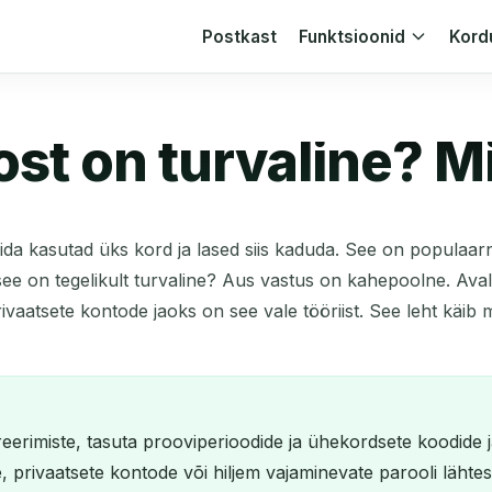
Postkast
Funktsioonid
Kord
ost on turvaline? M
a kasutad üks kord ja lased siis kaduda. See on populaarne
see on tegelikult turvaline? Aus vastus on kahepoolne. Aval
vaatsete kontode jaoks on see vale tööriist. See leht käib mõ
treerimiste, tasuta prooviperioodide ja ühekordsete koodide 
, privaatsete kontode või hiljem vajaminevate parooli läht