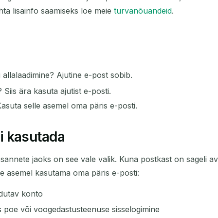
hta lisainfo saamiseks loe meie
turvanõuandeid
.
i allalaadimine? Ajutine e-post sobib.
Siis ära kasuta ajutist e-posti.
asuta selle asemel oma päris e-posti.
ti kasutada
nete jaoks on see vale valik. Kuna postkast on sageli avalik
lle asemel kasutama oma päris e-posti:
dutav konto
eks poe või voogedastusteenuse sisselogimine