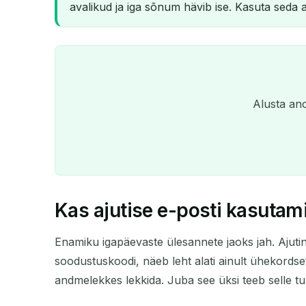
avalikud ja iga sõnum hävib ise. Kasuta seda 
Alusta ano
Kas ajutise e-posti kasutami
Enamiku igapäevaste ülesannete jaoks jah. Ajutin
soodustuskoodi, näeb leht alati ainult ühekordset 
andmelekkes lekkida. Juba see üksi teeb selle t