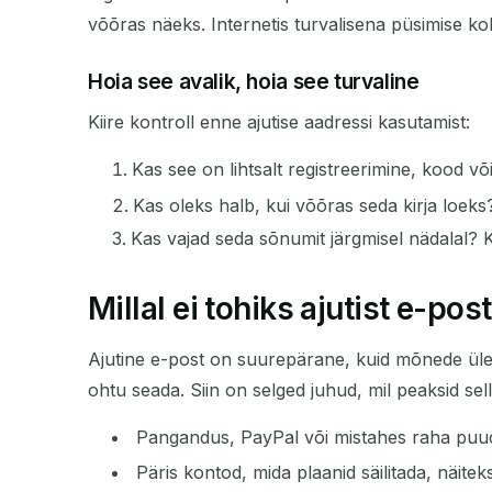
võõras näeks. Internetis turvalisena püsimise ko
Hoia see avalik, hoia see turvaline
Kiire kontroll enne ajutise aadressi kasutamist:
Kas see on lihtsalt registreerimine, kood võ
Kas oleks halb, kui võõras seda kirja loeks? 
Kas vajad seda sõnumit järgmisel nädalal? K
Millal ei tohiks ajutist e-pos
Ajutine e-post on suurepärane, kuid mõnede ülesan
ohtu seada. Siin on selged juhud, mil peaksid se
Pangandus, PayPal või mistahes raha puu
Päris kontod, mida plaanid säilitada, näit