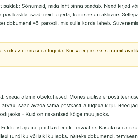
t sisaldab: Sõnumeid, mida leht sinna saadab. Need kirjad võiv
e postkastile, saab neid lugeda, kuni see on aktiivne. Sellep
atset dokumenti või parooli, mis sulle korda läheb. Süvenem
nagu võiks võõras seda lugeda. Kui sa ei paneks sõnumit avali
vad, seega oleme otsekohesed. Mõnes ajutise e-posti teenus
ära arvab, saab avada sama postkasti ja lugeda kirju. Need ja
odi jaoks - Kuid on riskantsed kõige muu jaoks.
elda, et ajutine postkast ei ole privaatne. Kasuta seda ainult
egi tundliku või isikliku jaoks, näiteks dokumendi, tervisea