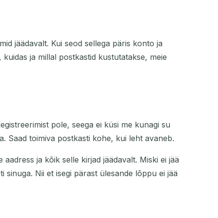
mid jäädavalt. Kui seod sellega päris konto ja
, kuidas ja millal postkastid kustutatakse, meie
egistreerimist pole, seega ei küsi me kunagi su
sta. Saad toimiva postkasti kohe, kui leht avaneb.
dress ja kõik selle kirjad jäädavalt. Miski ei jää
 sinuga. Nii et isegi pärast ülesande lõppu ei jää