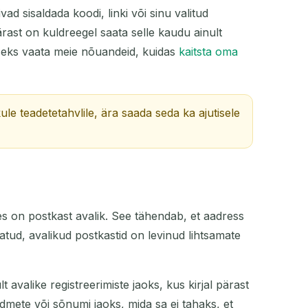
ad sisaldada koodi, linki või sinu valitud
ärast on kuldreegel saata selle kaudu ainult
iseks vaata meie nõuandeid, kuidas
kaitsta oma
kule teadetetahvlile, ära saada seda ka ajutisele
es on postkast avalik. See tähendab, et aadress
gatud, avalikud postkastid on levinud lihtsamate
 avalike registreerimiste jaoks, kus kirjal pärast
ndmete või sõnumi jaoks, mida sa ei tahaks, et