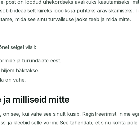
e e-post on loodud ühekordseks avalikuks kasutamiseks, mitt
Kustuta valitud
Muuda e-posti
Värskenda
ee sobib ideaalselt kiireks joogiks ja puhtaks äraviskamiseks
gitame, mida see sinu turvalisuse jaoks teeb ja mida mitte.
Järgmine värskendus toimub
15
sekundit
TEEMA
l selgel viisil:
ormide ja turundajate eest.
, hiljem häkitakse.
ada on vähe.
ja milliseid mitte
Ootame sissetulevaid e-kirju...
on see, kui vähe see sinult küsib. Registreerimist, nime ega 
essi ja kleebid selle vormi. See tähendab, et sinu kohta pol
Värskenda