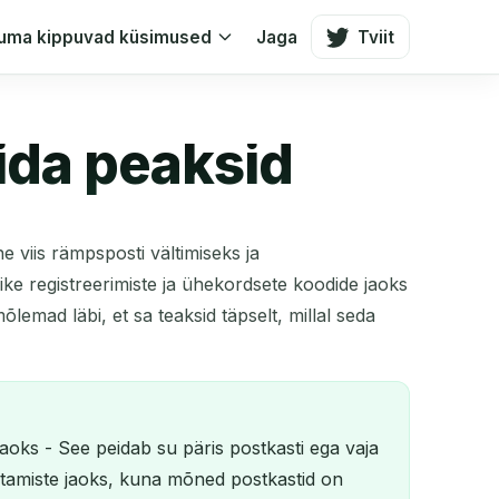
uma kippuvad küsimused
Jaga
Tviit
ida peaksid
 viis rämpsposti vältimiseks ja
ike registreerimiste ja ühekordsete koodide jaoks
lemad läbi, et sa teaksid täpselt, millal seda
jaoks - See peidab su päris postkasti ega vaja
estamiste jaoks, kuna mõned postkastid on