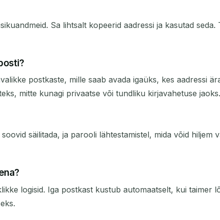
 isikuandmeid. Sa lihtsalt kopeerid aadressi ja kasutad seda
posti?
ikke postkaste, mille saab avada igaüks, kes aadressi ära a
teks, mitte kunagi privaatse või tundliku kirjavahetuse jaoks
oovid säilitada, ja parooli lähtestamistel, mida võid hiljem v
sena?
likke logisid. Iga postkast kustub automaatselt, kui taimer lõ
seks.