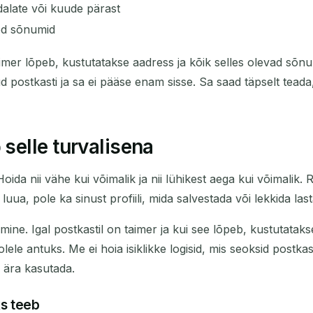
dalate või kuude pärast
ised sõnumid
taimer lõpeb, kustutatakse aadress ja kõik selles olevad sõnu
ud postkasti ja sa ei pääse enam sisse. Sa saad täpselt teada
selle turvalisena
a nii vähe kui võimalik ja nii lühikest aega kui võimalik. R
luua, pole ka sinust profiili, mida salvestada või lekkida la
 Igal postkastil on taimer ja kui see lõpeb, kustutatakse aa
e antuks. Me ei hoia isiklikke logisid, mis seoksid postkasti
 ära kasutada.
ks teeb