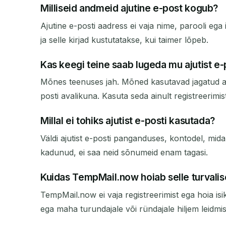
Milliseid andmeid ajutine e-post kogub?
Ajutine e-posti aadress ei vaja nime, parooli ega
ja selle kirjad kustutatakse, kui taimer lõpeb.
Kas keegi teine saab lugeda mu ajutist e-
Mõnes teenuses jah. Mõned kasutavad jagatud aval
posti avalikuna. Kasuta seda ainult registreerimis
Millal ei tohiks ajutist e-posti kasutada?
Väldi ajutist e-posti panganduses, kontodel, mida s
kadunud, ei saa neid sõnumeid enam tagasi.
Kuidas TempMail.now hoiab selle turvali
TempMail.now ei vaja registreerimist ega hoia isik
ega maha turundajale või ründajale hiljem leidmi