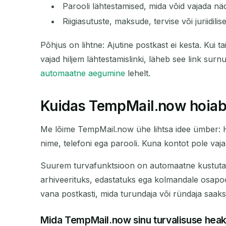
Parooli lähtestamised, mida võid vajada nä
Riigiasutuste, maksude, tervise või juriidil
Põhjus on lihtne: Ajutine postkast ei kesta. Kui 
vajad hiljem lähtestamislinki, läheb see link surn
automaatne aegumine
lehelt.
Kuidas TempMail.now hoiab 
Me lõime TempMail.now ühe lihtsa idee ümber: Hoid
nime, telefoni ega parooli. Kuna kontot pole vaja 
Suurem turvafunktsioon on automaatne kustutamine.
arhiveerituks, edastatuks ega kolmandale osapoolel
vana postkasti, mida turundaja või ründaja saaks
Mida TempMail.now sinu turvalisuse hea