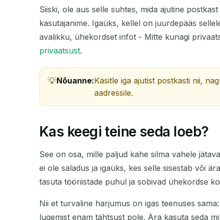
Siiski, ole aus selle suhtes, mida ajutine postkas
kasutajanime. Igaüks, kellel on juurdepääs sellel
avalikku, ühekordset infot - Mitte kunagi priva
privaatsust
.
Nõuanne:
Käsitle iga ajutist postkasti nii, 
aadressile.
Kas keegi teine seda loeb?
See on osa, mille paljud kahe silma vahele jäta
ei ole saladus ja igaüks, kes selle sisestab või 
tasuta tööriistade puhul ja sobivad ühekordse ko
Nii et turvaline harjumus on igas teenuses sama: E
lugemist enam tähtsust pole. Ära kasuta seda mill