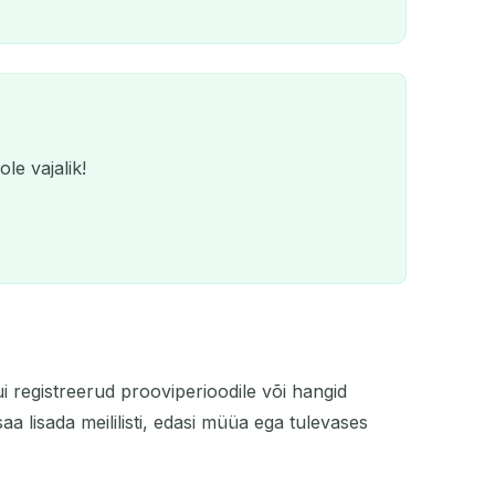
le vajalik!
i registreerud prooviperioodile või hangid
QR
aa lisada meililisti, edasi müüa ega tulevases