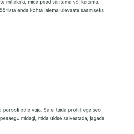
e millekski, mida pead säilitama või kaitsma.
. Tööriista enda kohta laiema ülevaate saamiseks
TEGEVUS
parooli pole vaja. Sa ei täida profiili ega seo
e peaaegu midagi, mida üldse salvestada, jagada