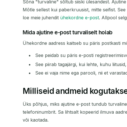
Sõna "turvaline" sõltub siiski ülesandest. Ajutin
Mõtle sellest kui paberkruusist, mitte seifist. S
loe meie juhendit
ühekordne e-post
. Allpool sel
Mida ajutine e-post turvaliselt hoiab
SAATJA
Ühekordne aadress kaitseb su päris postkasti mõne
See peidab su päris e-posti registreerimisv
See piirab tagajärgi, kui lehte, kuhu liitusid
See ei vaja nime ega parooli, nii et varast
Milliseid andmeid kogutakse 
Üks põhjus, miks ajutine e-post tundub turvaline, 
telefoninumbrit. Sa lihtsalt kopeerid ilmuva aadr
või kaotada.