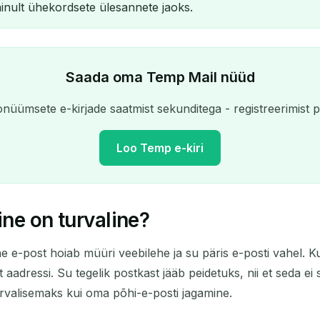
ainult ühekordsete ülesannete jaoks.
Saada oma Temp Mail nüüd
nüümsete e-kirjade saatmist sekunditega - registreerimist po
Loo Temp e-kiri
ne on turvaline?
Teie ajutine e-posti aadress:
e e-post hoiab müüri veebilehe ja su päris e-posti vahel. Ku
Kopeeri
aadressi. Su tegelik postkast jääb peidetuks, nii et seda ei s
urvalisemaks kui oma põhi-e-posti jagamine.