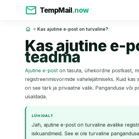
TempMail
.now
Kas ajutine e-post on turvaline?
Kas ajutine e-p
teadma
Ajutine e-post
on tasuta, ühekordne postkast, mid
registreerimisvormide vahelejätmiseks. Kuid kas 
on see tark ja privaatne valik. Panganduse või pri
usaldada.
LÜHIDALT
Jah, ajutine e-post on turvaline avalike regis
isikuandmeid. See ei ole turvaline panganduse