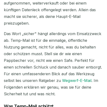
Ausgewählte löschen
E-Mail ändern
aufgenommen, weiterverkauft oder bei einem
künftigen Datenleck offengelegt werden. Allein das
Aktualisieren
macht sie sicherer, als deine Haupt-E-Mail
preiszugeben.
Nächste Aktualisierung in
15
Sekunden
Das Wort „sicher" hängt allerdings vom Einsatzzweck
ab. Temp-Mail ist für die einmalige, öffentliche
ABSENDER
BETREFF
AKTION
Nutzung gemacht, nicht für alles, was du behalten
oder schützen musst. Stell sie dir wie einen
Pappbecher vor, nicht wie einen Safe. Perfekt für
einen schnellen Schluck und danach sauber entsorgt.
Für einen umfassenderen Blick auf das Werkzeug
selbst lies unseren Ratgeber zu
Wegwerf-E-Mail
. Im
Folgenden erklären wir genau, was sie für deine
Sicherheit tut und was nicht.
Warten auf eingehende E-Mails...
Was Temp-Mail schützt