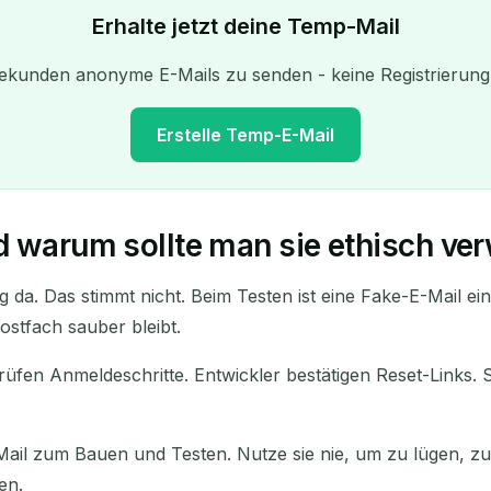
Erhalte jetzt deine Temp-Mail
ekunden anonyme E-Mails zu senden - keine Registrierung 
Erstelle Temp-E-Mail
nd warum sollte man sie ethisch v
Ihre temporäre E-Mail-Adresse:
g da. Das stimmt nicht. Beim Testen ist eine Fake-E-Mail e
Kopieren
ostfach sauber bleibt.
rüfen Anmeldeschritte. Entwickler bestätigen Reset-Links. 
sgewählte löschen
E-Mail ändern
Aktualisie
E-Mail zum Bauen und Testen. Nutze sie nie, um zu lügen,
Nächste Aktualisierung in
15
Sekunden
en.