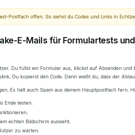
est-Postfach offen. So siehst du Codes und Links in Echtz
BETREFF
ake-E-Mails für Formulartests un
utzer. Du füllst ein Formular aus, klickst auf Absenden un
link. Du kopierst den Code. Dann weißt du, dass der Ablauf
Warten auf eingehende E-Mails...
egen. Es hält auch Spam aus deinem Hauptpostfach fern. H
Aktualisieren
s Ende testen.
nktionieren.
em echten Bildschirm aussieht.
utzer zu warten.