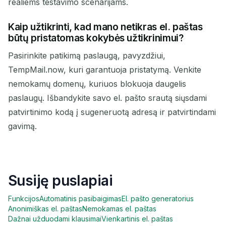
realiems testavimo scenarijams.
Kaip užtikrinti, kad mano netikras el. paštas
būtų pristatomas kokybės užtikrinimui?
Pasirinkite patikimą paslaugą, pavyzdžiui,
TempMail.now, kuri garantuoja pristatymą. Venkite
nemokamų domenų, kuriuos blokuoja daugelis
paslaugų. Išbandykite savo el. pašto srautą siųsdami
patvirtinimo kodą į sugeneruotą adresą ir patvirtindami
gavimą.
Susiję puslapiai
Funkcijos
Automatinis pasibaigimas
El. pašto generatorius
Anonimiškas el. paštas
Nemokamas el. paštas
Dažnai užduodami klausimai
Vienkartinis el. paštas