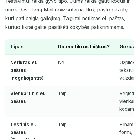
Testavimui reikia gyvo tipo. Jums reikia gauti kodus ir
nuorodas. TempMail.now suteikia tikrą pašto dėžutę,
kuri pati baigia galiojimą. Taigi tai netikras el. paštas,
kuriuo tikrai galite pasitikėti kokybės patikrinimams.
Tipas
Gauna tikrus laiškus?
Geriausi
Netikras el.
Ne
Užpildy
paštas
tekstui i
(negaliojantis)
vaizdam
Vienkartinis el.
Taip
Registrac
paštas
vienkarti
kodams
Testinis el.
Taip
Pilnam k
paštas
formų te