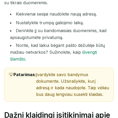
su tikrais duomenimis.
Kiekvienai sesijai naudokite naują adresą.
Nustatykite trumpą galiojimo laiką.
Derinkite jį su bandomaisiais duomenimis, kad
apsaugotumėte privatumą.
Norite, kad laikui bėgant pašto dėžutėje būtų
mažiau netvarkos? Sužinokite, kaip
išvengti
šlamšto
.
Patarimas:
Įvardykite savo bandymus
dokumente. Užsirašykite, kurį
adresą ir kada naudojote. Taip vėliau
bus daug lengviau susekti klaidas.
Dažni klaidingi įsitikinimai apie