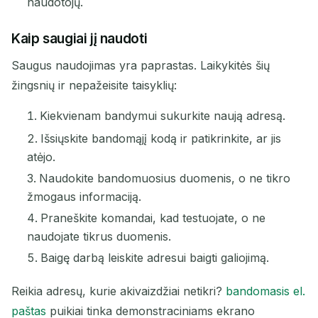
naudotojų.
Kaip saugiai jį naudoti
Saugus naudojimas yra paprastas. Laikykitės šių
žingsnių ir nepažeisite taisyklių:
Kiekvienam bandymui sukurkite naują adresą.
Išsiųskite bandomąjį kodą ir patikrinkite, ar jis
atėjo.
Naudokite bandomuosius duomenis, o ne tikro
žmogaus informaciją.
Praneškite komandai, kad testuojate, o ne
naudojate tikrus duomenis.
Baigę darbą leiskite adresui baigti galiojimą.
Reikia adresų, kurie akivaizdžiai netikri?
bandomasis el.
paštas
puikiai tinka demonstraciniams ekrano