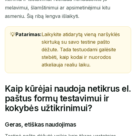
melavimui, šlamštinimui ar apsimetinėjimui kitu
asmeniu. Šią ribą lengva išlaikyti.
Patarimas:
Laikykite atidarytą vieną naršyklės
skirtuką su savo testine pašto
dėžute. Tada testuodami galėsite
stebėti, kaip kodai ir nuorodos
Laukiama atvykstančių el. laiškų...
atkeliauja realiu laiku.
Atnaujinti
Kaip kūrėjai naudoja netikrus el.
paštus formų testavimui ir
kokybės užtikrinimui?
Geras, etiškas naudojimas
Testinė pašto dėžutė veikia kaip tikras vartotojas.