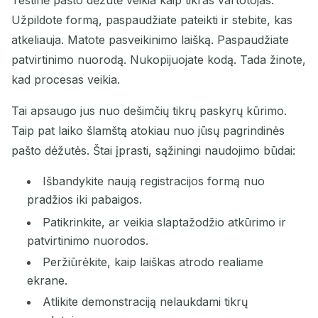
Užpildote formą, paspaudžiate pateikti ir stebite, kas
atkeliauja. Matote pasveikinimo laišką. Paspaudžiate
patvirtinimo nuorodą. Nukopijuojate kodą. Tada žinote,
kad procesas veikia.
Tai apsaugo jus nuo dešimčių tikrų paskyrų kūrimo.
Taip pat laiko šlamštą atokiau nuo jūsų pagrindinės
pašto dėžutės. Štai įprasti, sąžiningi naudojimo būdai:
Išbandykite naują registracijos formą nuo
pradžios iki pabaigos.
Patikrinkite, ar veikia slaptažodžio atkūrimo ir
patvirtinimo nuorodos.
Peržiūrėkite, kaip laiškas atrodo realiame
ekrane.
Atlikite demonstraciją nelaukdami tikrų