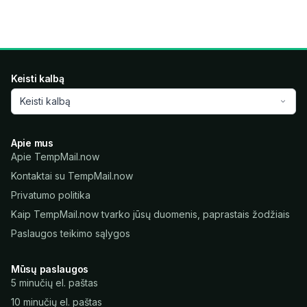
Keisti kalbą
Keisti kalbą
Apie mus
Apie TempMail.now
Kontaktai su TempMail.now
Privatumo politika
Kaip TempMail.now tvarko jūsų duomenis, paprastais žodžiais
Paslaugos teikimo sąlygos
Mūsų paslaugos
5 minučių el. paštas
10 minučių el. paštas