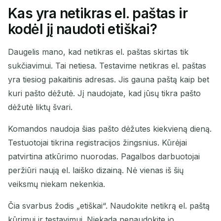
Kas yra netikras el. paštas ir
Jūsų laikinas el. pašto
kodėl jį naudoti etiškai?
adresas:
Daugelis mano, kad netikras el. paštas skirtas tik
sukčiavimui. Tai netiesa. Testavime netikras el. paštas
yra tiesiog pakaitinis adresas. Jis gauna paštą kaip bet
Kopijuoti
QR
kuri pašto dėžutė. Jį naudojate, kad jūsų tikra pašto
dėžutė liktų švari.
Komandos naudoja šias pašto dėžutes kiekvieną dieną.
Ištrinti pasirinktus
Keisti el. paštą
Testuotojai tikrina registracijos žingsnius. Kūrėjai
patvirtina atkūrimo nuorodas. Pagalbos darbuotojai
Atnaujinti
peržiūri naują el. laiško dizainą. Nė vienas iš šių
veiksmų niekam nekenkia.
Kitas atnaujinimas per
15
sekundes
Čia svarbus žodis „etiškai“. Naudokite netikrą el. paštą
SIUNTĖJAS
TEMA
VEIKSMAS
kūrimui ir testavimui. Niekada nenaudokite jo