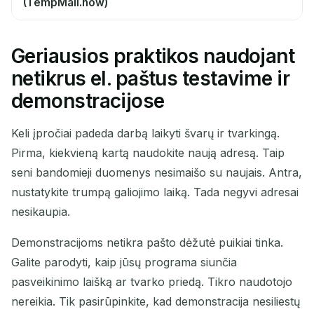
(TempMail.now)
Geriausios praktikos naudojant
netikrus el. paštus testavime ir
demonstracijose
Keli įpročiai padeda darbą laikyti švarų ir tvarkingą.
Pirma, kiekvieną kartą naudokite naują adresą. Taip
seni bandomieji duomenys nesimaišo su naujais. Antra,
nustatykite trumpą galiojimo laiką. Tada negyvi adresai
nesikaupia.
Demonstracijoms netikra pašto dėžutė puikiai tinka.
Galite parodyti, kaip jūsų programa siunčia
pasveikinimo laišką ar tvarko priedą. Tikro naudotojo
nereikia. Tik pasirūpinkite, kad demonstracija nesiliestų