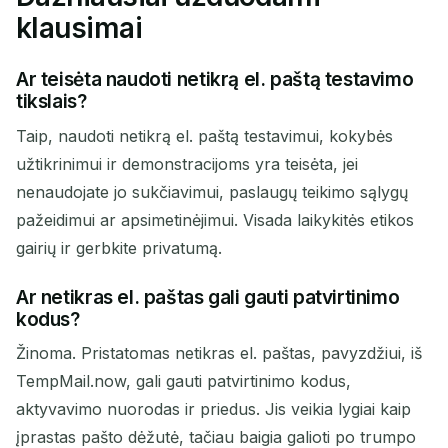
klausimai
Ar teisėta naudoti netikrą el. paštą testavimo
tikslais?
Taip, naudoti netikrą el. paštą testavimui, kokybės
užtikrinimui ir demonstracijoms yra teisėta, jei
nenaudojate jo sukčiavimui, paslaugų teikimo sąlygų
pažeidimui ar apsimetinėjimui. Visada laikykitės etikos
gairių ir gerbkite privatumą.
Ar netikras el. paštas gali gauti patvirtinimo
kodus?
Žinoma. Pristatomas netikras el. paštas, pavyzdžiui, iš
TempMail.now, gali gauti patvirtinimo kodus,
aktyvavimo nuorodas ir priedus. Jis veikia lygiai kaip
įprastas pašto dėžutė, tačiau baigia galioti po trumpo