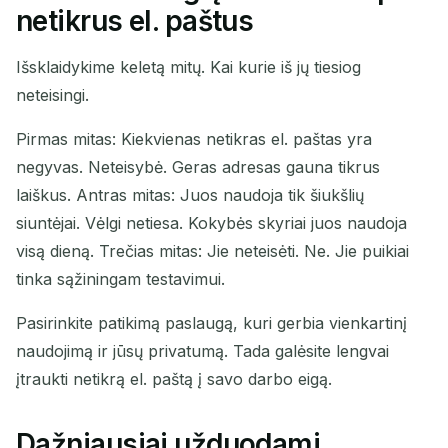
netikrus el. paštus
Išsklaidykime keletą mitų. Kai kurie iš jų tiesiog
neteisingi.
Pirmas mitas: Kiekvienas netikras el. paštas yra
negyvas. Neteisybė. Geras adresas gauna tikrus
laiškus. Antras mitas: Juos naudoja tik šiukšlių
siuntėjai. Vėlgi netiesa. Kokybės skyriai juos naudoja
visą dieną. Trečias mitas: Jie neteisėti. Ne. Jie puikiai
tinka sąžiningam testavimui.
Pasirinkite patikimą paslaugą, kuri gerbia vienkartinį
naudojimą ir jūsų privatumą. Tada galėsite lengvai
įtraukti netikrą el. paštą į savo darbo eigą.
Dažniausiai užduodami