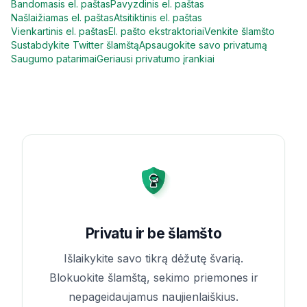
Bandomasis el. paštas
Pavyzdinis el. paštas
Našlaižiamas el. paštas
Atsitiktinis el. paštas
Vienkartinis el. paštas
El. pašto ekstraktoriai
Venkite šlamšto
Sustabdykite Twitter šlamštą
Apsaugokite savo privatumą
Saugumo patarimai
Geriausi privatumo įrankiai
Privatu ir be šlamšto
Išlaikykite savo tikrą dėžutę švarią.
Blokuokite šlamštą, sekimo priemones ir
nepageidaujamus naujienlaiškius.