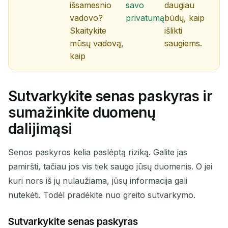
išsamesnio
savo
daugiau
vadovo?
privatumą
būdų, kaip
Skaitykite
išlikti
mūsų vadovą,
saugiems.
kaip
Sutvarkykite senas paskyras ir
sumažinkite duomenų
dalijimąsi
Senos paskyros kelia paslėptą riziką. Galite jas
pamiršti, tačiau jos vis tiek saugo jūsų duomenis. O jei
kuri nors iš jų nulaužiama, jūsų informacija gali
nutekėti. Todėl pradėkite nuo greito sutvarkymo.
Sutvarkykite senas paskyras