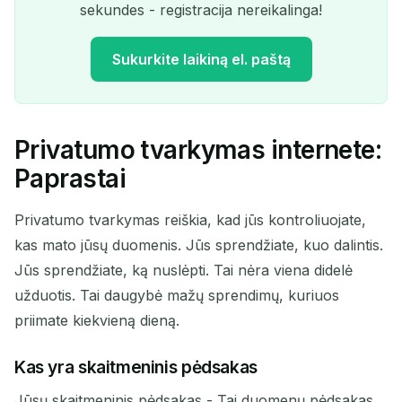
sekundes - registracija nereikalinga!
Sukurkite laikiną el. paštą
Privatumo tvarkymas internete:
Jūsų laikinas el. pašto
Paprastai
adresas:
Privatumo tvarkymas reiškia, kad jūs kontroliuojate,
kas mato jūsų duomenis. Jūs sprendžiate, kuo dalintis.
Jūs sprendžiate, ką nuslėpti. Tai nėra viena didelė
Kopijuoti
QR
užduotis. Tai daugybė mažų sprendimų, kuriuos
priimate kiekvieną dieną.
Kas yra skaitmeninis pėdsakas
Ištrinti pasirinktus
Keisti el. paštą
Jūsų skaitmeninis pėdsakas - Tai duomenų pėdsakas,