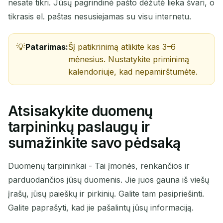
nesate tikri. Jūsų pagrindinė pašto dėžutė lieka švari, o
tikrasis el. paštas nesusiejamas su visu internetu.
Patarimas:
Šį patikrinimą atlikite kas 3–6
mėnesius. Nustatykite priminimą
kalendoriuje, kad nepamirštumėte.
Atsisakykite duomenų
tarpininkų paslaugų ir
sumažinkite savo pėdsaką
Duomenų tarpininkai - Tai įmonės, renkančios ir
parduodančios jūsų duomenis. Jie juos gauna iš viešų
įrašų, jūsų paieškų ir pirkinių. Galite tam pasipriešinti.
Galite paprašyti, kad jie pašalintų jūsų informaciją.