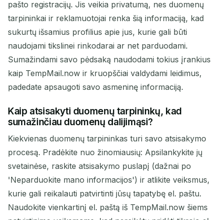
pašto registracijų. Jis veikia privatumą, nes duomenų
tarpininkai ir reklamuotojai renka šią informaciją, kad
sukurtų išsamius profilius apie jus, kurie gali būti
naudojami tikslinei rinkodarai ar net parduodami.
Sumažindami savo pėdsaką naudodami tokius įrankius
kaip TempMail.now ir kruopščiai valdydami leidimus,
padedate apsaugoti savo asmeninę informaciją.
Kaip atsisakyti duomenų tarpininkų, kad
sumažinčiau duomenų dalijimąsi?
Kiekvienas duomenų tarpininkas turi savo atsisakymo
procesą. Pradėkite nuo žinomiausių: Apsilankykite jų
svetainėse, raskite atsisakymo puslapį (dažnai po
'Neparduokite mano informacijos') ir atlikite veiksmus,
kurie gali reikalauti patvirtinti jūsų tapatybę el. paštu.
Naudokite vienkartinį el. paštą iš TempMail.now šiems