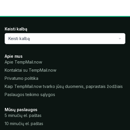
Keisti kalbą
Keisti kalbą
Apie mus
Apie TempMail.now
Kontaktai su TempMail.now
Privatumo politika
Kaip TempMail.now tvarko jūsų duomenis, paprastais žodžiais
Paslaugos teikimo sąlygos
Mūsų paslaugos
5 minučių el. paštas
10 minučių el. paštas