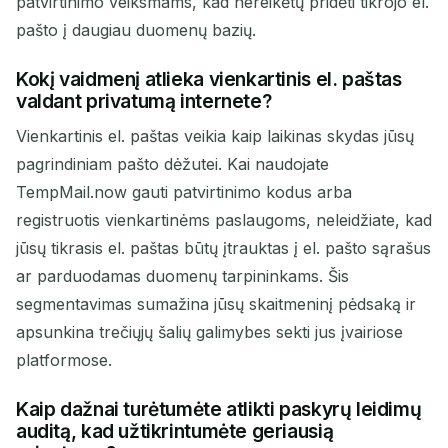
patvirtinimo veiksmams, kad nereikėtų pridėti tikrojo el.
pašto į daugiau duomenų bazių.
Kokį vaidmenį atlieka vienkartinis el. paštas
valdant privatumą internete?
Vienkartinis el. paštas veikia kaip laikinas skydas jūsų
pagrindiniam pašto dėžutei. Kai naudojate
TempMail.now gauti patvirtinimo kodus arba
registruotis vienkartinėms paslaugoms, neleidžiate, kad
jūsų tikrasis el. paštas būtų įtrauktas į el. pašto sąrašus
ar parduodamas duomenų tarpininkams. Šis
segmentavimas sumažina jūsų skaitmeninį pėdsaką ir
apsunkina trečiųjų šalių galimybes sekti jus įvairiose
platformose.
Kaip dažnai turėtumėte atlikti paskyrų leidimų
auditą, kad užtikrintumėte geriausią