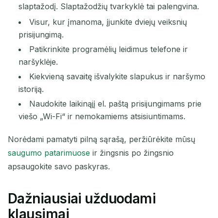
slaptažodį. Slaptažodžių tvarkyklė tai palengvina.
Visur, kur įmanoma, įjunkite dviejų veiksnių
prisijungimą.
Patikrinkite programėlių leidimus telefone ir
naršyklėje.
Kiekvieną savaitę išvalykite slapukus ir naršymo
istoriją.
Naudokite laikinąjį el. paštą prisijungimams prie
viešo „Wi-Fi“ ir nemokamiems atsisiuntimams.
Norėdami pamatyti pilną sąrašą, peržiūrėkite mūsų
saugumo patarimuose
ir žingsnis po žingsnio
apsaugokite savo paskyras.
Dažniausiai užduodami
klausimai