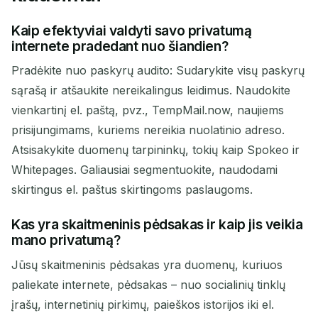
Kaip efektyviai valdyti savo privatumą
internete pradedant nuo šiandien?
Pradėkite nuo paskyrų audito: Sudarykite visų paskyrų
sąrašą ir atšaukite nereikalingus leidimus. Naudokite
vienkartinį el. paštą, pvz., TempMail.now, naujiems
prisijungimams, kuriems nereikia nuolatinio adreso.
Atsisakykite duomenų tarpininkų, tokių kaip Spokeo ir
Whitepages. Galiausiai segmentuokite, naudodami
skirtingus el. paštus skirtingoms paslaugoms.
Kas yra skaitmeninis pėdsakas ir kaip jis veikia
mano privatumą?
Jūsų skaitmeninis pėdsakas yra duomenų, kuriuos
paliekate internete, pėdsakas – nuo socialinių tinklų
įrašų, internetinių pirkimų, paieškos istorijos iki el.