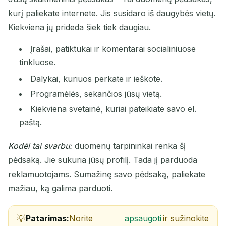
Atnaujinti
kurį paliekate internete. Jis susidaro iš daugybės vietų.
Kiekviena jų prideda šiek tiek daugiau.
Kitas atnaujinimas per
15
sekundes
Įrašai, patiktukai ir komentarai socialiniuose
tinkluose.
SIUNTĖJAS
TEMA
VEIKSMAS
Dalykai, kuriuos perkate ir ieškote.
Programėlės, sekančios jūsų vietą.
Kiekviena svetainė, kuriai pateikiate savo el.
paštą.
Kodėl tai svarbu:
duomenų tarpininkai renka šį
pėdsaką. Jie sukuria jūsų profilį. Tada jį parduoda
reklamuotojams. Sumažinę savo pėdsaką, paliekate
Laukiama atvykstančių el. laiškų...
mažiau, ką galima parduoti.
Atnaujinti
Patarimas:
Norite
apsaugoti
ir sužinokite