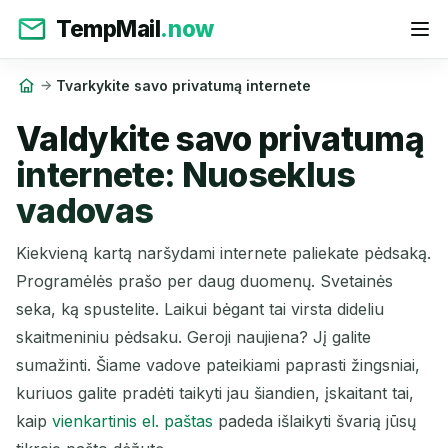
TempMail
.now
Tvarkykite savo privatumą internete
Valdykite savo privatumą
internete: Nuoseklus
vadovas
Kiekvieną kartą naršydami internete paliekate pėdsaką.
Programėlės prašo per daug duomenų. Svetainės
seka, ką spustelite. Laikui bėgant tai virsta dideliu
skaitmeniniu pėdsaku. Geroji naujiena? Jį galite
sumažinti. Šiame vadove pateikiami paprasti žingsniai,
kuriuos galite pradėti taikyti jau šiandien, įskaitant tai,
kaip
vienkartinis el. paštas
padeda išlaikyti švarią jūsų