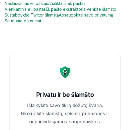
Našlaižiamas el. paštas
Atsitiktinis el. paštas
Vienkartinis el. paštas
El. pašto ekstraktoriai
Venkite šlamšto
Sustabdykite Twitter šlamštą
Apsaugokite savo privatumą
Saugumo patarimai
Privatu ir be šlamšto
Išlaikykite savo tikrą dėžutę švarią.
Blokuokite šlamštą, sekimo priemones ir
nepageidaujamus naujienlaiškius.