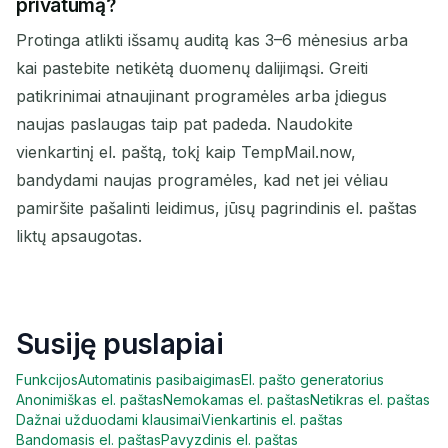
privatumą?
Protinga atlikti išsamų auditą kas 3–6 mėnesius arba
kai pastebite netikėtą duomenų dalijimąsi. Greiti
patikrinimai atnaujinant programėles arba įdiegus
naujas paslaugas taip pat padeda. Naudokite
vienkartinį el. paštą, tokį kaip TempMail.now,
bandydami naujas programėles, kad net jei vėliau
pamiršite pašalinti leidimus, jūsų pagrindinis el. paštas
liktų apsaugotas.
Susiję puslapiai
Funkcijos
Automatinis pasibaigimas
El. pašto generatorius
Anonimiškas el. paštas
Nemokamas el. paštas
Netikras el. paštas
Dažnai užduodami klausimai
Vienkartinis el. paštas
Bandomasis el. paštas
Pavyzdinis el. paštas