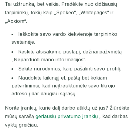
Tai užtrunka, bet veikia. Pradėkite nuo didžiausių
tarpininkų, tokių kaip „Spokeo“, „Whitepages“ ir
„Acxiom“.
Ieškokite savo vardo kiekvienoje tarpininko
svetainėje.
Raskite atsisakymo puslapį, dažnai pažymėtą
„Neparduoti mano informacijos“.
Sekite nurodymus, kaip pašalinti savo profilį.
Naudokite laikinąjį el. paštą bet kokiam
patvirtinimui, kad neįtrauktumėte savo tikrojo
adreso į dar daugiau sąrašų.
Norite įrankių, kurie dalį darbo atliktų už jus? Žiūrėkite
mūsų sąrašą
geriausių privatumo įrankių
, kad darbas
vyktų greičiau.