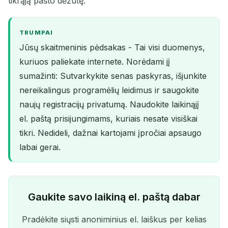
tikrąją pašto dėžutę.
TRUMPAI
Jūsų skaitmeninis pėdsakas - Tai visi duomenys,
kuriuos paliekate internete. Norėdami jį
sumažinti: Sutvarkykite senas paskyras, išjunkite
nereikalingus programėlių leidimus ir saugokite
naujų registracijų privatumą. Naudokite laikinąjį
el. paštą prisijungimams, kuriais nesate visiškai
tikri. Nedideli, dažnai kartojami įpročiai apsaugo
labai gerai.
Gaukite savo laikiną el. paštą dabar
Pradėkite siųsti anoniminius el. laiškus per kelias