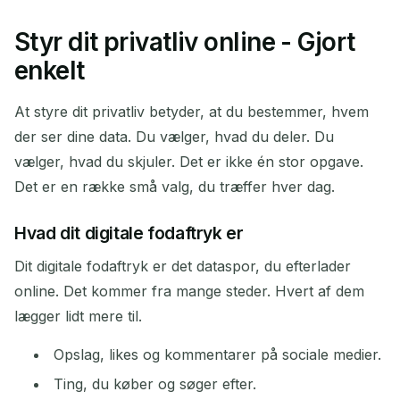
Styr dit privatliv online - Gjort
Din midlertidige
enkelt
emailadresse:
At styre dit privatliv betyder, at du bestemmer, hvem
der ser dine data. Du vælger, hvad du deler. Du
vælger, hvad du skjuler. Det er ikke én stor opgave.
Kopier
QR
Det er en række små valg, du træffer hver dag.
Hvad dit digitale fodaftryk er
Slet valgte
Skift email
Opdater
Dit digitale fodaftryk er det dataspor, du efterlader
online. Det kommer fra mange steder. Hvert af dem
Næste opdatering om
15
sekunder
lægger lidt mere til.
Opslag, likes og kommentarer på sociale medier.
AFSENDER
EMNE
HANDLING
Ting, du køber og søger efter.