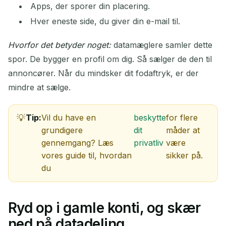
Apps, der sporer din placering.
Hver eneste side, du giver din e-mail til.
Hvorfor det betyder noget:
datamæglere samler dette
spor. De bygger en profil om dig. Så sælger de den til
annoncører. Når du mindsker dit fodaftryk, er der
mindre at sælge.
Venter på indkommende emails...
Tip:
Vil du have en
beskytte
for flere
Opdater
grundigere
dit
måder at
gennemgang? Læs
privatliv
være
vores guide til, hvordan
sikker på.
du
Ryd op i gamle konti, og skær
ned på datadeling