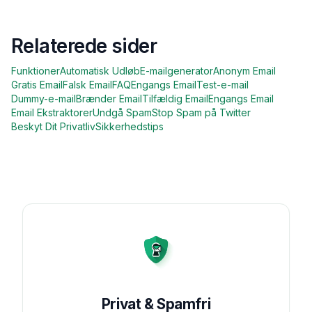
Relaterede sider
Funktioner
Automatisk Udløb
E-mailgenerator
Anonym Email
Gratis Email
Falsk Email
FAQ
Engangs Email
Test-e-mail
Dummy-e-mail
Brænder Email
Tilfældig Email
Engangs Email
Email Ekstraktorer
Undgå Spam
Stop Spam på Twitter
Beskyt Dit Privatliv
Sikkerhedstips
Privat & Spamfri