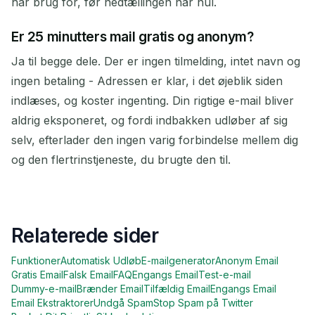
har brug for, før nedtællingen når nul.
Er 25 minutters mail gratis og anonym?
Ja til begge dele. Der er ingen tilmelding, intet navn og
ingen betaling - Adressen er klar, i det øjeblik siden
indlæses, og koster ingenting. Din rigtige e-mail bliver
aldrig eksponeret, og fordi indbakken udløber af sig
selv, efterlader den ingen varig forbindelse mellem dig
og den flertrinstjeneste, du brugte den til.
Relaterede sider
Funktioner
Automatisk Udløb
E-mailgenerator
Anonym Email
Gratis Email
Falsk Email
FAQ
Engangs Email
Test-e-mail
Dummy-e-mail
Brænder Email
Tilfældig Email
Engangs Email
Email Ekstraktorer
Undgå Spam
Stop Spam på Twitter