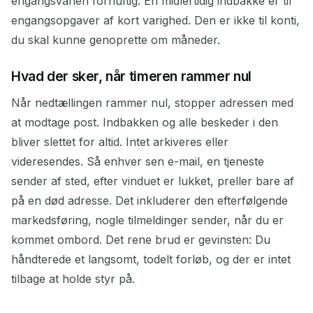
engangsvanen fornuftig. En midlertidig indbakke er til
engangsopgaver af kort varighed. Den er ikke til konti,
du skal kunne genoprette om måneder.
Hvad der sker, når timeren rammer nul
Når nedtællingen rammer nul, stopper adressen med
at modtage post. Indbakken og alle beskeder i den
bliver slettet for altid. Intet arkiveres eller
videresendes. Så enhver sen e-mail, en tjeneste
sender af sted, efter vinduet er lukket, preller bare af
på en død adresse. Det inkluderer den efterfølgende
markedsføring, nogle tilmeldinger sender, når du er
kommet ombord. Det rene brud er gevinsten: Du
håndterede et langsomt, todelt forløb, og der er intet
tilbage at holde styr på.