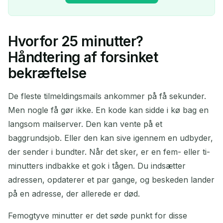
Hvorfor 25 minutter?
Din midlertidige
Håndtering af forsinket
emailadresse:
bekræftelse
De fleste tilmeldingsmails ankommer på få sekunder.
Men nogle få gør ikke. En kode kan sidde i kø bag en
Kopier
QR
langsom mailserver. Den kan vente på et
baggrundsjob. Eller den kan sive igennem en udbyder,
der sender i bundter. Når det sker, er en fem- eller ti-
Slet valgte
Skift email
Opdater
minutters indbakke et gok i tågen. Du indsætter
adressen, opdaterer et par gange, og beskeden lander
Næste opdatering om
15
sekunder
på en adresse, der allerede er død.
Femogtyve minutter er det søde punkt for disse
AFSENDER
EMNE
HANDLING