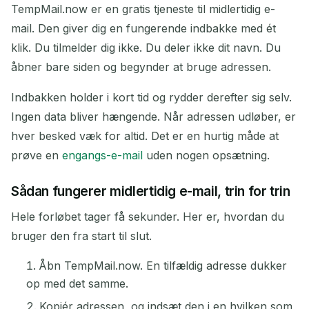
TempMail.now er en gratis tjeneste til midlertidig e-
mail. Den giver dig en fungerende indbakke med ét
klik. Du tilmelder dig ikke. Du deler ikke dit navn. Du
Kopier
QR
åbner bare siden og begynder at bruge adressen.
Indbakken holder i kort tid og rydder derefter sig selv.
Ingen data bliver hængende. Når adressen udløber, er
Slet valgte
Skift email
Opdater
hver besked væk for altid. Det er en hurtig måde at
prøve en
engangs-e-mail
uden nogen opsætning.
Næste opdatering om
15
sekunder
Sådan fungerer midlertidig e-mail, trin for trin
AFSENDER
EMNE
HANDLING
Hele forløbet tager få sekunder. Her er, hvordan du
bruger den fra start til slut.
Åbn TempMail.now. En tilfældig adresse dukker
op med det samme.
Kopiér adressen, og indsæt den i en hvilken som