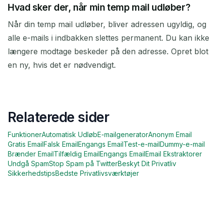
Hvad sker der, når min temp mail udløber?
Når din temp mail udløber, bliver adressen ugyldig, og
alle e-mails i indbakken slettes permanent. Du kan ikke
længere modtage beskeder på den adresse. Opret blot
en ny, hvis det er nødvendigt.
Relaterede sider
Funktioner
Automatisk Udløb
E-mailgenerator
Anonym Email
Gratis Email
Falsk Email
Engangs Email
Test-e-mail
Dummy-e-mail
Brænder Email
Tilfældig Email
Engangs Email
Email Ekstraktorer
Undgå Spam
Stop Spam på Twitter
Beskyt Dit Privatliv
Sikkerhedstips
Bedste Privatlivsværktøjer