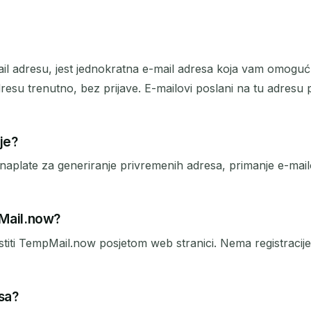
il adresu, jest jednokratna e-mail adresa koja vam omoguć
esu trenutno, bez prijave. E-mailovi poslani na tu adresu 
je?
late za generiranje privremenih adresa, primanje e-mailova
pMail.now?
istiti TempMail.now posjetom web stranici. Nema registraci
sa?