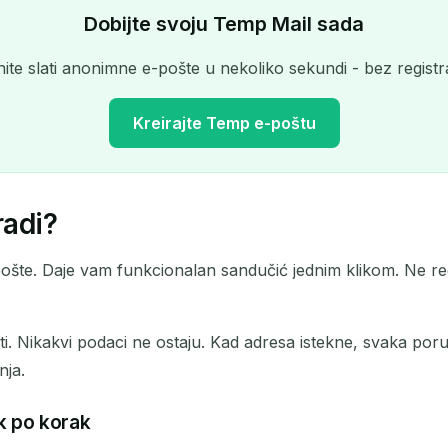
Dobijte svoju Temp Mail sada
ite slati anonimne e-pošte u nekoliko sekundi - bez registra
Kreirajte Temp e-poštu
radi?
Vaša privremena adresa e-pošte:
te. Daje vam funkcionalan sandučić jednim klikom. Ne regist
Kopiraj
ti. Nikakvi podaci ne ostaju. Kad adresa istekne, svaka poru
nja.
Izbriši odabrano
Promijeni e-poštu
Osvježi
k po korak
Sljedeće osvježavanje za
15
sekundi