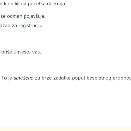
e koristiti od početka do kraja.
se odmah pojavljuje.
PREDMET
razac za registraciju.
.
 briše umjesto vas.
. To je
savršeno
za brze zadatke poput besplatnog probnog r
Čekanje na dolazne e-poruke...
Osvježi