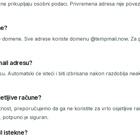
ne prikupljaju osobni podaci. Privremena adresa nije poveza
ne?
 domene. Sve adrese koriste domenu @tempmail.now. Za po
mail adresu?
 Automatski će isteći i biti izbrisana nakon razdoblja neakt
jetljive račune?
ost, preporučujemo da ga ne koristite za vrlo osjetljive ra
, potpuno je siguran.
l istekne?