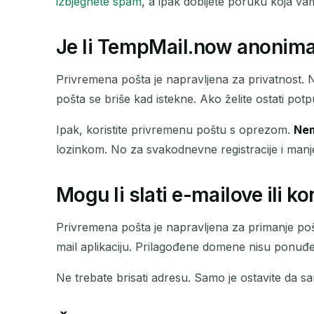
izbjegnete spam
, a ipak dobijete poruku koja va
Je li TempMail.now anonima
Privremena pošta je napravljena za privatnost. N
pošta se briše kad istekne. Ako želite ostati potp
Ipak, koristite privremenu poštu s oprezom.
Nem
lozinkom. No za svakodnevne registracije i manj
Mogu li slati e-mailove ili k
Privremena pošta je napravljena za primanje pošt
mail aplikaciju. Prilagođene domene nisu ponu
Ne trebate brisati adresu. Samo je ostavite da 