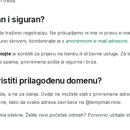
m treba.
n i siguran?
e tražimo registraciju. Ne prikupljamo ni ime ni pravu e-m
uno skriveni, kombinirajte je s
anonimnom e-mail adresom
.
ojte
je koristiti za prijavu na banku ili državne usluge. Za 
e spama, privremena pošta je sigurna i brza.
oristiti prilagođenu domenu?
e, a ne za slanje. Ovdje ne možete slati s privremene adrese
đene, tako da svaka adresa završava na @tempmail.now.
sama istekne. Želite novi početak odmah? Ponovno učitajte 