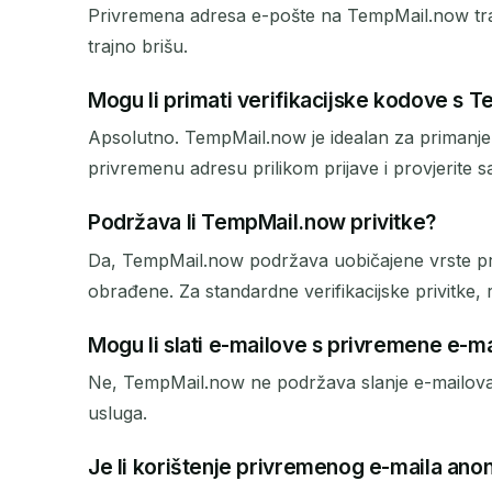
Privremena adresa e-pošte na TempMail.now traje 
trajno brišu.
Mogu li primati verifikacijske kodove s
Apsolutno. TempMail.now je idealan za primanje v
privremenu adresu prilikom prijave i provjerite s
Podržava li TempMail.now privitke?
Da, TempMail.now podržava uobičajene vrste pri
obrađene. Za standardne verifikacijske privitke, 
Mogu li slati e-mailove s privremene e-m
Ne, TempMail.now ne podržava slanje e-mailova. T
usluga.
Je li korištenje privremenog e-maila an