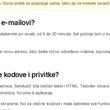
 Nova pošta se pojavljuje sama, tako da ne trebate osvježa
 e-mailovi?
aberete pri izradi, od 5 do 30 minuta. Sat počinje teći u t
 novu adresu. Ako želite točno određeno vrijeme, isproba
e kodove i privitke?
eznice. Sandučić čita običan tekst i HTML. Također otvara
ranica, foruma ili aplikacija.
 skraćene. No za obične kodove i male datoteke sve funkci