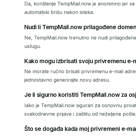
Da, korištenje TempMail.now je anonimno jer se 
automatski brišu nakon isteka.
Nudi li TempMail.now prilagođene dome
Ne, TempMail.now trenutno ne nudi prilagođene
uslugu.
Kako mogu izbrisati svoju privremenu e-
Ne morate ručno brisati privremenu e-mail adresu.
jednostavno generirajte novu adresu.
Je li sigurno koristiti TempMail.now za os
Iako je TempMail.now siguran za osnovnu privatn
svakodnevne prijave i zaštitu od neželjene pošte
Što se događa kada moj privremeni e-mai