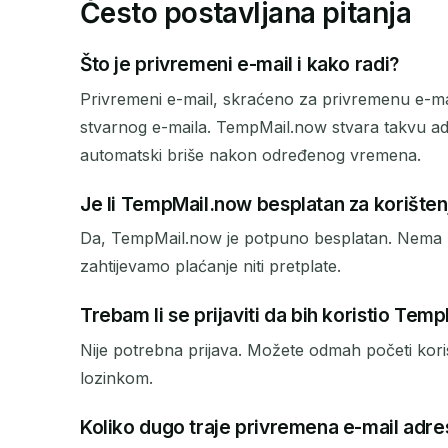
Često postavljana pitanja
Što je privremeni e-mail i kako radi?
Privremeni e-mail, skraćeno za privremenu e-ma
stvarnog e-maila. TempMail.now stvara takvu adr
automatski briše nakon određenog vremena.
Je li TempMail.now besplatan za korišten
Da, TempMail.now je potpuno besplatan. Nema nap
zahtijevamo plaćanje niti pretplate.
Trebam li se prijaviti da bih koristio Tem
Nije potrebna prijava. Možete odmah početi kor
lozinkom.
Koliko dugo traje privremena e-mail adre