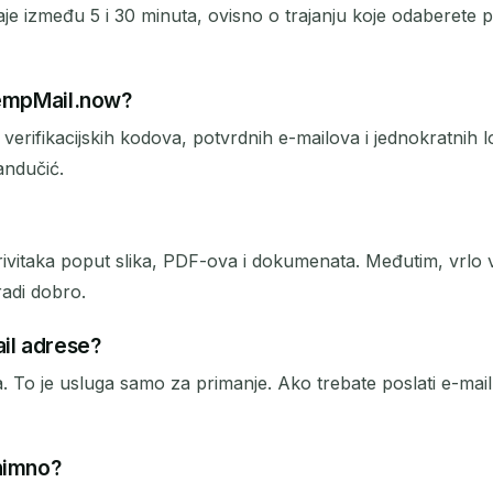
između 5 i 30 minuta, ovisno o trajanju koje odaberete pri
 TempMail.now?
erifikacijskih kodova, potvrdnih e-mailova i jednokratnih lo
andučić.
vitaka poput slika, PDF-ova i dokumenata. Međutim, vrlo v
radi dobro.
ail adrese?
o je usluga samo za primanje. Ako trebate poslati e-mail, 
onimno?