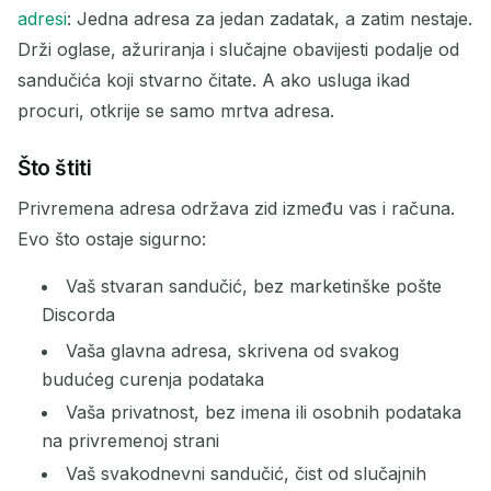
adresi
: Jedna adresa za jedan zadatak, a zatim nestaje.
Osvježi
Drži oglase, ažuriranja i slučajne obavijesti podalje od
sandučića koji stvarno čitate. A ako usluga ikad
Sljedeće osvježavanje za
15
sekundi
procuri, otkrije se samo mrtva adresa.
POŠILJATELJ
PREDMET
AKCIJA
Što štiti
Privremena adresa održava zid između vas i računa.
Evo što ostaje sigurno:
Vaš stvaran sandučić, bez marketinške pošte
Discorda
Vaša glavna adresa, skrivena od svakog
budućeg curenja podataka
Čekanje na dolazne e-poruke...
Vaša privatnost, bez imena ili osobnih podataka
na privremenoj strani
Osvježi
Vaš svakodnevni sandučić, čist od slučajnih