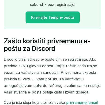
sekundi - bez registracije!
Kreirajte Temp e-poštu
Zašto koristiti privremenu e-
Vaša privremena adresa e-
poštu za Discord
pošte:
Discord traži adresu e-pošte čim se registrirate. Ako
predate svoju glavnu adresu, taj je račun sada trajno
vezan za vaš stvaran sandučić. Privremena e-pošta
Kopiraj
QR
prekida tu vezu. Hvata poruku za verifikaciju,
omogućuje vam potvrdu računa, a zatim sama nestaje.
Vaša stvarna e-pošta ostaje čista i izvan dosega.
Izbriši odabrano
Promijeni e-poštu
Ovo je ista ideja koja stoji iza svake
privremenoj email