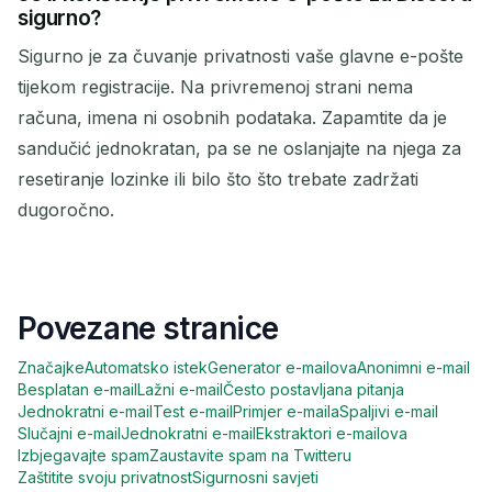
sigurno?
Sigurno je za čuvanje privatnosti vaše glavne e-pošte
tijekom registracije. Na privremenoj strani nema
računa, imena ni osobnih podataka. Zapamtite da je
sandučić jednokratan, pa se ne oslanjajte na njega za
resetiranje lozinke ili bilo što što trebate zadržati
dugoročno.
Povezane stranice
Značajke
Automatsko istek
Generator e-mailova
Anonimni e-mail
Besplatan e-mail
Lažni e-mail
Često postavljana pitanja
Jednokratni e-mail
Test e-mail
Primjer e-maila
Spaljivi e-mail
Slučajni e-mail
Jednokratni e-mail
Ekstraktori e-mailova
Izbjegavajte spam
Zaustavite spam na Twitteru
Zaštitite svoju privatnost
Sigurnosni savjeti