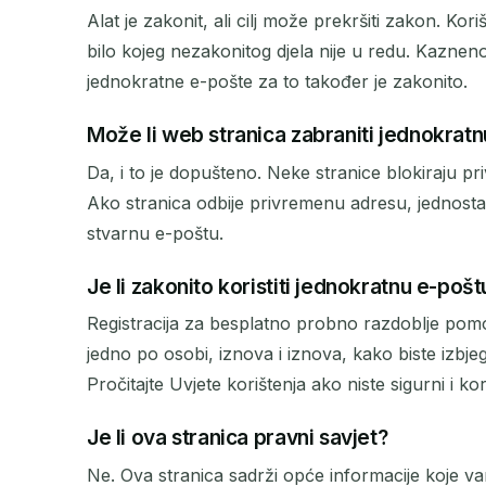
Alat je zakonit, ali cilj može prekršiti zakon. Ko
bilo kojeg nezakonitog djela nije u redu. Kazneno
jednokratne e-pošte za to također je zakonito.
Može li web stranica zabraniti jednokrat
Da, i to je dopušteno. Neke stranice blokiraju pr
Ako stranica odbije privremenu adresu, jednostavn
stvarnu e-poštu.
Je li zakonito koristiti jednokratnu e-poš
Registracija za besplatno probno razdoblje pomo
jedno po osobi, iznova i iznova, kako biste izbjeg
Pročitajte Uvjete korištenja ako niste sigurni i ko
Je li ova stranica pravni savjet?
Ne. Ova stranica sadrži opće informacije koje v