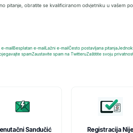
 pitanje, obratite se kvalificiranom odvjetniku u vašem po
 e-mail
Besplatan e-mail
Lažni e-mail
Često postavljana pitanja
Jednokr
zbjegavajte spam
Zaustavite spam na Twitteru
Zaštitite svoju privatnos
enutačni Sandučić
Registracija Nij