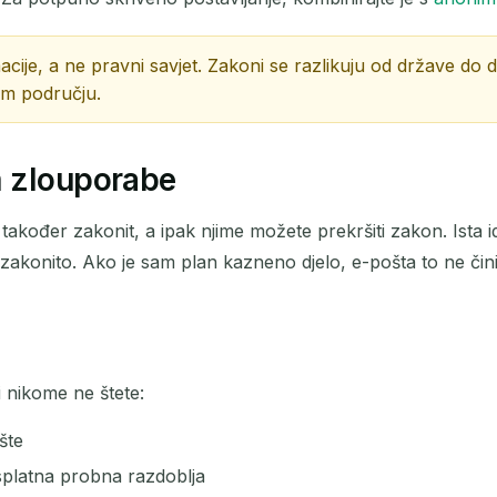
Sljedeće osvježavanje za
15
sekundi
cije, a ne pravni savjet. Zakoni se razlikuju od države do 
PREDMET
em području.
m zlouporabe
 je također zakonit, a ipak njime možete prekršiti zakon. Ista i
zakonito. Ako je sam plan kazneno djelo, e-pošta to ne čini 
Čekanje na dolazne e-poruke...
Osvježi
 nikome ne štete:
šte
esplatna probna razdoblja