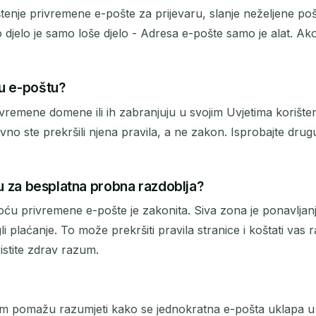
rištenje privremene e-pošte za prijevaru, slanje neželjene po
 djelo je samo loše djelo - Adresa e-pošte samo je alat. Ako 
nu e-poštu?
ivremene domene ili ih zabranjuju u svojim Uvjetima korištenj
o ste prekršili njena pravila, a ne zakon. Isprobajte drugu a
tu za besplatna probna razdoblja?
ću privremene e-pošte je zakonita. Siva zona je ponavljan
li plaćanje. To može prekršiti pravila stranice i koštati vas 
ristite zdrav razum.
am pomažu razumjeti kako se jednokratna e-pošta uklapa u za