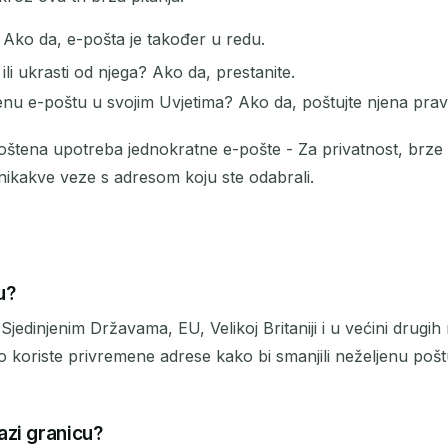
 Ako da, e-pošta je također u redu.
ili ukrasti od njega? Ako da, prestanite.
enu e-poštu u svojim Uvjetima? Ako da, poštujte njena pravi
oštena upotreba jednokratne e-pošte - Za privatnost, brze reg
nikakve veze s adresom koju ste odabrali.
u?
Sjedinjenim Državama, EU, Velikoj Britaniji i u većini drugih
no koriste privremene adrese kako bi smanjili neželjenu poštu
azi granicu?