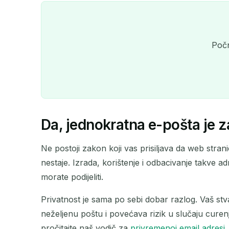
Počn
Da, jednokratna e-pošta je z
Ne postoji zakon koji vas prisiljava da web stran
nestaje. Izrada, korištenje i odbacivanje takve a
morate podijeliti.
Privatnost je sama po sebi dobar razlog. Vaš stv
neželjenu poštu i povećava rizik u slučaju curenj
pročitajte naš vodič za
privremenoj email adresi
.