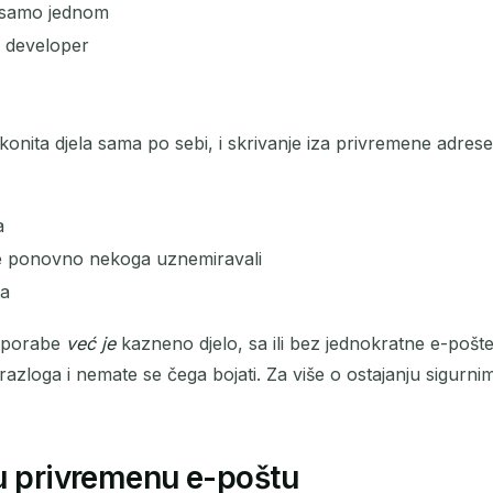
e samo jednom
ao developer
ita djela sama po sebi, i skrivanje iza privremene adrese 
a
te ponovno nekoga uznemiravali
ta
ouporabe
već je
kazneno djelo, sa ili bez jednokratne e-pošte.
zloga i nemate se čega bojati. Za više o ostajanju sigurnim,
ju privremenu e-poštu