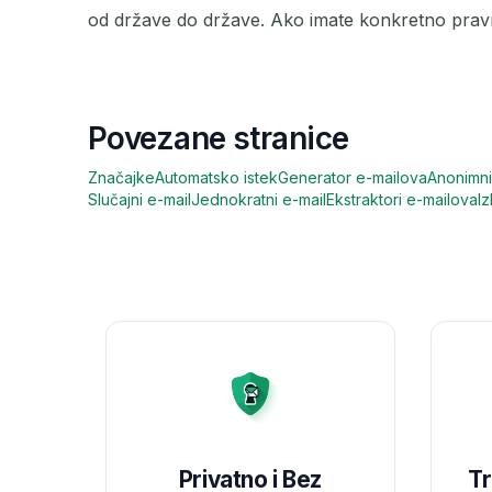
od države do države. Ako imate konkretno pravno
Povezane stranice
Značajke
Automatsko istek
Generator e-mailova
Anonimni
Slučajni e-mail
Jednokratni e-mail
Ekstraktori e-mailova
I
Privatno i Bez
Tr