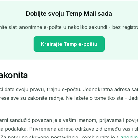
Dobijte svoju Temp Mail sada
ite slati anonimne e-pošte u nekoliko sekundi - bez registra
Kreirajte Temp e-poštu
akonita
Vaša privremena adresa e-pošte:
ici date svoju pravu, trajnu e-poštu. Jednokratna adresa sam
Kopiraj
drese sve su zakonite radnje. Ne lažete o tome tko ste - Jedn
arni sandučić povezan je s vašim imenom, prijavama i povije
Izbriši odabrano
Promijeni e-poštu
Osvježi
a podataka. Privremena adresa održava zid između vas i tih 
 Za potpuno skriveno postavljanje, kombinirajte je s
anonimn