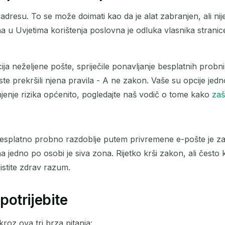
dresu. To se može doimati kao da je alat zabranjen, ali nije.
a u Uvjetima korištenja poslovna je odluka vlasnika stranic
cija neželjene pošte, spriječile ponavljanje besplatnih probni
e prekršili njena pravila - A ne zakon. Vaše su opcije jedn
njenje rizika općenito, pogledajte naš vodič o tome kako
zaš
a besplatno probno razdoblje putem privremene e-pošte je za
edno po osobi je siva zona. Rijetko krši zakon, ali često k
ristite zdrav razum.
potrijebite
kroz ova tri brza pitanja: