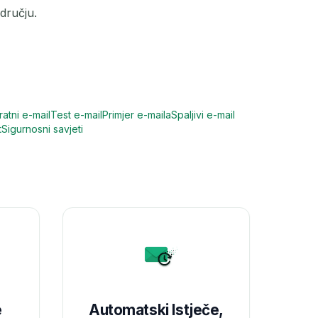
dručju.
atni e-mail
Test e-mail
Primjer e-maila
Spaljivi e-mail
t
Sigurnosni savjeti
e
Automatski Istječe,