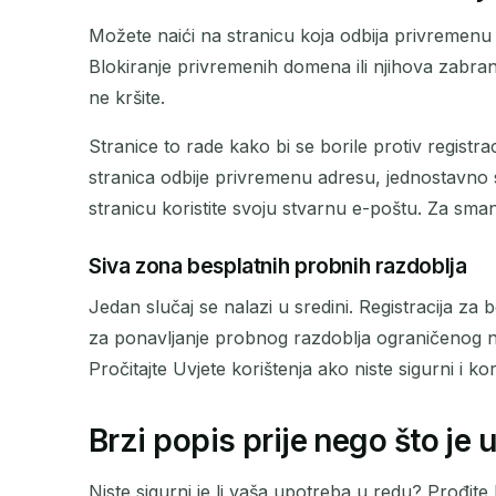
Možete naići na stranicu koja odbija privremenu a
Blokiranje privremenih domena ili njihova zabran
ne kršite.
Stranice to rade kako bi se borile protiv registra
stranica odbije privremenu adresu, jednostavno st
stranicu koristite svoju stvarnu e-poštu. Za sma
Siva zona besplatnih probnih razdoblja
Jedan slučaj se nalazi u sredini. Registracija z
za ponavljanje probnog razdoblja ograničenog na j
Pročitajte Uvjete korištenja ako niste sigurni i ko
Brzi popis prije nego što je u
Niste sigurni je li vaša upotreba u redu? Prođite 