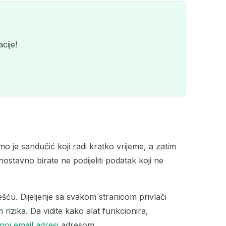
cije!
o je sandučić koji radi kratko vrijeme, a zatim
QR
ostavno birate ne podijeliti podatak koji ne
šću. Dijeljenje sa svakom stranicom privlači
rizika. Da vidite kako alat funkcionira,
oj email adresi
adresom.