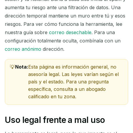
aumenta tu riesgo ante una filtración de datos. Una
Próxima actualización en
15
segundos
dirección temporal mantiene un muro entre tú y esos
riesgos. Para ver cómo funciona la herramienta, lee
REMITENTE
ASUNTO
ACCIÓN
nuestra guía sobre
correo desechable
. Para una
configuración totalmente oculta, combínala con un
correo anónimo
dirección.
Nota:
Esta página es información general, no
asesoría legal. Las leyes varían según el
país y el estado. Para una pregunta
específica, consulta a un abogado
Esperando correos entrantes...
calificado en tu zona.
Actualizar
Uso legal frente a mal uso