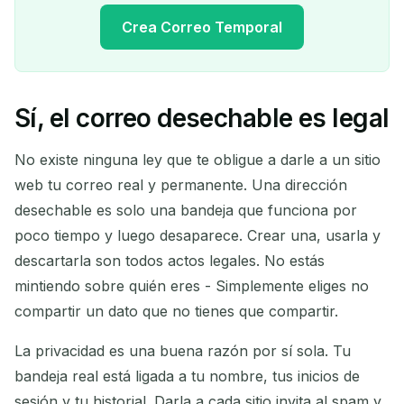
Crea Correo Temporal
Sí, el correo desechable es legal
Tu dirección de correo
temporal:
No existe ninguna ley que te obligue a darle a un sitio
web tu correo real y permanente. Una dirección
desechable es solo una bandeja que funciona por
poco tiempo y luego desaparece. Crear una, usarla y
Copiar
QR
descartarla son todos actos legales. No estás
mintiendo sobre quién eres - Simplemente eliges no
compartir un dato que no tienes que compartir.
Eliminar seleccionados
Cambiar correo
La privacidad es una buena razón por sí sola. Tu
bandeja real está ligada a tu nombre, tus inicios de
Actualizar
sesión y tu historial. Darla a cada sitio invita al spam y