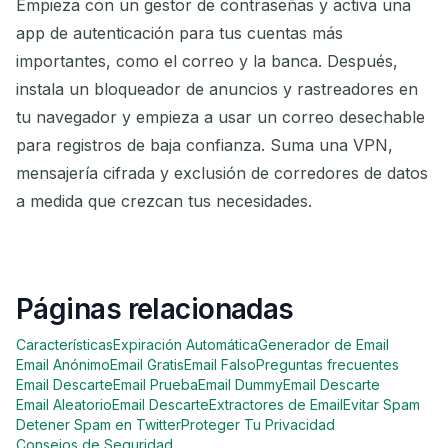
Empieza con un gestor de contraseñas y activa una
app de autenticación para tus cuentas más
importantes, como el correo y la banca. Después,
instala un bloqueador de anuncios y rastreadores en
tu navegador y empieza a usar un correo desechable
para registros de baja confianza. Suma una VPN,
mensajería cifrada y exclusión de corredores de datos
a medida que crezcan tus necesidades.
Páginas relacionadas
Características
Expiración Automática
Generador de Email
Email Anónimo
Email Gratis
Email Falso
Preguntas frecuentes
Email Descarte
Email Prueba
Email Dummy
Email Descarte
Email Aleatorio
Email Descarte
Extractores de Email
Evitar Spam
Detener Spam en Twitter
Proteger Tu Privacidad
Consejos de Seguridad