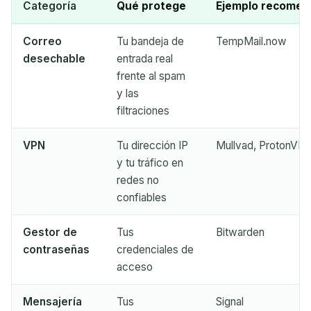
Categoría
Qué protege
Ejemplo recome
Eliminar seleccionados
Cambiar correo
Correo
Tu bandeja de
TempMail.now
Actualizar
desechable
entrada real
frente al spam
Próxima actualización en
15
segundos
y las
filtraciones
REMITENTE
ASUNTO
ACCIÓN
VPN
Tu dirección IP
Mullvad, ProtonVP
y tu tráfico en
redes no
confiables
Gestor de
Tus
Bitwarden
contraseñas
credenciales de
acceso
Esperando correos entrantes...
Mensajería
Tus
Signal