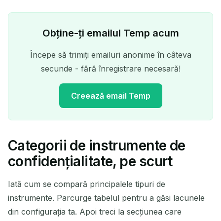
Obține-ți emailul Temp acum
Începe să trimiți emailuri anonime în câteva
secunde - fără înregistrare necesară!
Creează email Temp
Categorii de instrumente de
Adresa ta de email
confidențialitate, pe scurt
temporar:
Iată cum se compară principalele tipuri de
instrumente. Parcurge tabelul pentru a găsi lacunele
din configurația ta. Apoi treci la secțiunea care