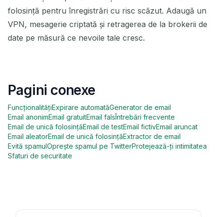
folosință pentru înregistrări cu risc scăzut. Adaugă un
VPN, mesagerie criptată și retragerea de la brokerii de
date pe măsură ce nevoile tale cresc.
Pagini conexe
Funcționalități
Expirare automată
Generator de email
Email anonim
Email gratuit
Email fals
Întrebări frecvente
Email de unică folosință
Email de test
Email fictiv
Email aruncat
Email aleator
Email de unică folosință
Extractor de email
Evită spamul
Oprește spamul pe Twitter
Protejează-ți intimitatea
Sfaturi de securitate