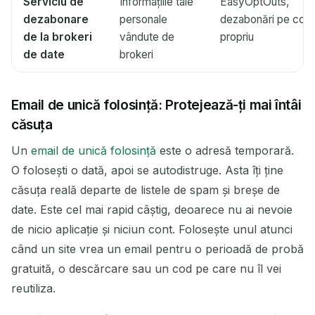
Serviciu de
Informațiile tale
EasyOptOuts,
dezabonare
personale
dezabonări pe cont
de la brokeri
vândute de
propriu
de date
brokeri
Email de unică folosință: Protejează-ți mai întâi
căsuța
Un
email de unică folosință
este o adresă temporară.
O folosești o dată, apoi se autodistruge. Asta îți ține
căsuța reală departe de listele de spam și breșe de
date. Este cel mai rapid câștig, deoarece nu ai nevoie
de nicio aplicație și niciun cont. Folosește unul atunci
când un site vrea un email pentru o perioadă de probă
gratuită, o descărcare sau un cod pe care nu îl vei
reutiliza.