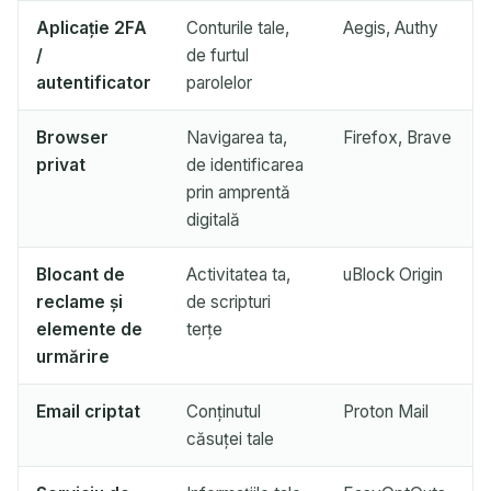
Aplicație 2FA
Conturile tale,
Aegis, Authy
Așteptând emailuri primite...
/
de furtul
autentificator
parolelor
Reîmprospătează
Browser
Navigarea ta,
Firefox, Brave
privat
de identificarea
prin amprentă
digitală
Blocant de
Activitatea ta,
uBlock Origin
reclame și
de scripturi
elemente de
terțe
urmărire
Email criptat
Conținutul
Proton Mail
căsuței tale