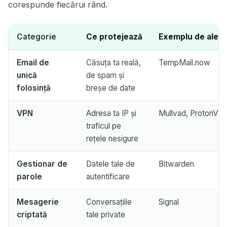
Copiază
QR
corespunde fiecărui rând.
Categorie
Ce protejează
Exemplu de aleg
Șterge selectat
Schimbă email
Email de
Căsuța ta reală,
TempMail.now
Reîmprospătează
unică
de spam și
folosință
breșe de date
Următoarea reîmprospătare în
15
secunde
VPN
Adresa ta IP și
Mullvad, ProtonVP
traficul pe
EXPEDITOR
SUBIECT
ACȚIUNE
rețele nesigure
Gestionar de
Datele tale de
Bitwarden
parole
autentificare
Mesagerie
Conversațiile
Signal
criptată
tale private