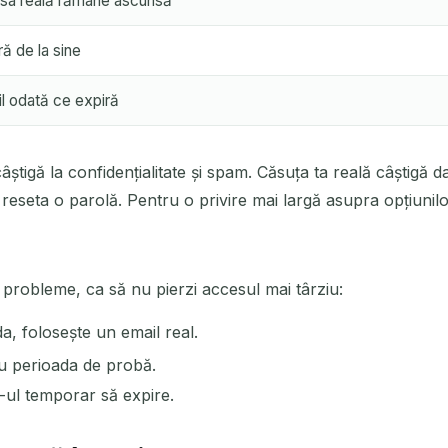
sa reală rămâne ascunsă
ră de la sine
cil odată ce expiră
tigă la confidențialitate și spam. Căsuța ta reală câștigă d
reseta o parolă. Pentru o privire mai largă asupra opțiunilo
ă probleme, ca să nu pierzi accesul mai târziu:
a, folosește un email real.
ru perioada de probă.
-ul temporar să expire.