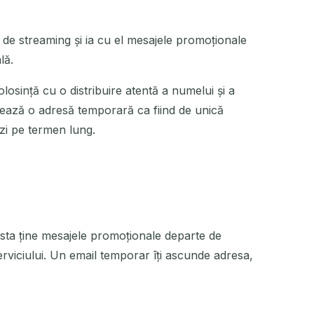
u de streaming și ia cu el mesajele promoționale
lă.
losință cu o distribuire atentă a numelui și a
tează o adresă temporară ca fiind de unică
ezi pe termen lung.
esta ține mesajele promoționale departe de
erviciului. Un email temporar îți ascunde adresa,