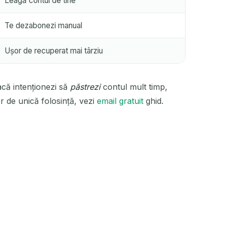
Leagă contul de tine
Te dezabonezi manual
Ușor de recuperat mai târziu
acă intenționezi să
păstrezi
contul mult timp,
r de unică folosință, vezi
email gratuit
ghid.