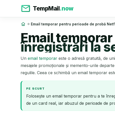
TempMail
.now
Email temporar pentru perioade de probă Netflix
Email temporar 
înregistrări la 
Un
email temporar
este o adresă gratuită, de uni
mesajele promoționale și memento-urile departe d
regulile. Ceea ce schimbă un email temporar este
PE SCURT
Folosește un email temporar pentru a te înreg
de un card real, iar abuzul de perioade de pro