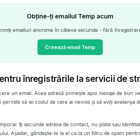
Obține-ți emailul Temp acum
rimiți emailuri anonime în câteva secunde - fără înregistra
Creează email Temp
tru înregistrările la servicii de s
Adresa ta de email temporar:
cere un email. Acea adresă primește apoi mesaje de bun venit,
Copiază
ți permite să iei codul de care ai nevoie și să eviți avalanșa
temporar îți ascunde adresa de contact, nu plata sau identita
terge selectat
Schimbă email
Reîmprospătea
ului. Așadar, gândește-te la el ca la un filtru de spam pentr