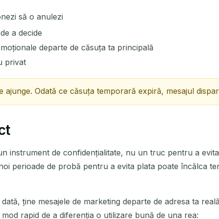
nezi să o anulezi
 de a decide
omoționale departe de căsuța ta principală
u privat
 ajunge. Odată ce căsuța temporară expiră, mesajul dispare 
ct
un instrument de confidențialitate, nu un truc pentru a evit
noi perioade de probă pentru a evita plata poate încălca ter
o dată, ține mesajele de marketing departe de adresa ta rea
n mod rapid de a diferenția o utilizare bună de una rea: