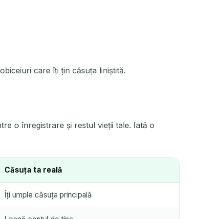
iceiuri care îți țin căsuța liniștită.
o înregistrare și restul vieții tale. Iată o
Căsuța ta reală
Îți umple căsuța principală