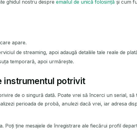
ște ghidul nostru despre
emailul de unică folosință
și cum fu
Următoarea reîmprospătare în
15
secunde
SUBIECT
 care apare.
rviciul de streaming, apoi adaugă detaliile tale reale de plat
ăsuța temporară, apoi urmărește.
 instrumentul potrivit
Așteptând emailuri primite...
ivire de o singură dată. Poate vrei să încerci un serial, să 
. Finalizezi perioada de probă, anulezi dacă vrei, iar adresa
Reîmprospătează
ia. Poți ține mesajele de înregistrare ale fiecărui profil depa