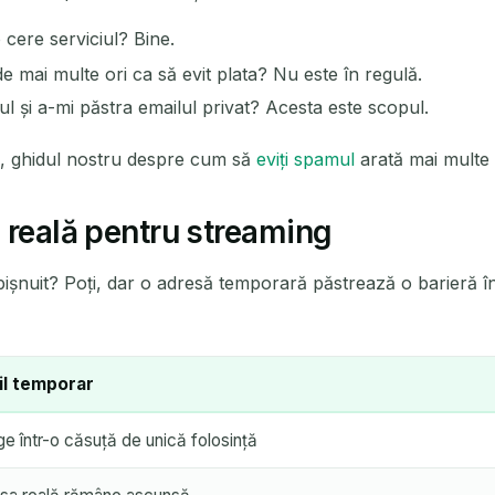
cere serviciul? Bine.
 mai multe ori ca să evit plata? Nu este în regulă.
ul și a-mi păstra emailul privat? Acesta este scopul.
te, ghidul nostru despre cum să
eviți spamul
arată mai multe ob
 reală pentru streaming
șnuit? Poți, dar o adresă temporară păstrează o barieră între 
il temporar
ge într-o căsuță de unică folosință