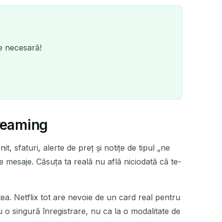
re necesară!
treaming
 sfaturi, alerte de preț și notițe de tipul „ne
QR
 de mesaje. Căsuța ta reală nu află niciodată că te-
tea. Netflix tot are nevoie de un card real pentru
ză
u o singură înregistrare, nu ca la o modalitate de