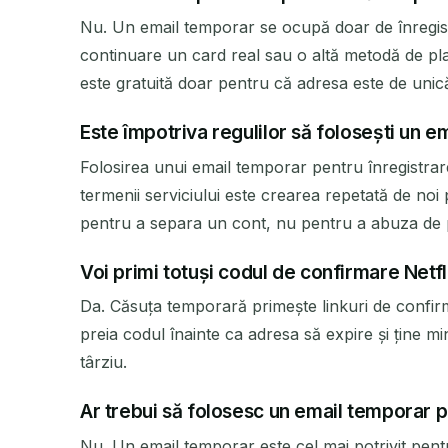
Nu. Un email temporar se ocupă doar de înregistra
continuare un card real sau o altă metodă de plat
este gratuită doar pentru că adresa este de unică
Este împotriva regulilor să folosești un 
Folosirea unui email temporar pentru înregistrare
termenii serviciului este crearea repetată de n
pentru a separa un cont, nu pentru a abuza de per
Voi primi totuși codul de confirmare Netfl
Da. Căsuța temporară primește linkuri de confi
preia codul înainte ca adresa să expire și ține m
târziu.
Ar trebui să folosesc un email temporar p
Nu. Un email temporar este cel mai potrivit pent