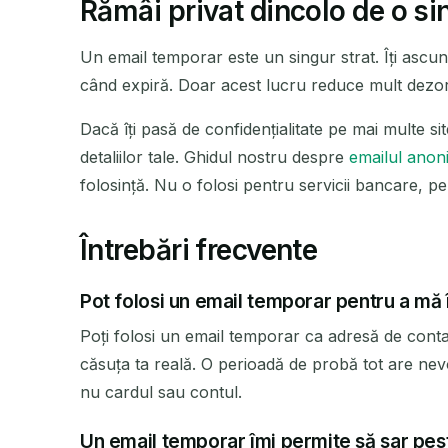
Rămâi privat dincolo de o si
Un email temporar este un singur strat. Îți ascun
când expiră. Doar acest lucru reduce mult dezord
Dacă îți pasă de confidențialitate pe mai multe s
detaliilor tale. Ghidul nostru despre
emailul anon
folosință. Nu o folosi pentru servicii bancare, p
Întrebări frecvente
Pot folosi un email temporar pentru a mă 
Poți folosi un email temporar ca adresă de conta
căsuța ta reală. O perioadă de probă tot are nevo
nu cardul sau contul.
Un email temporar îmi permite să sar pest