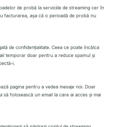
oadelor de probă la serviciile de streaming cer în
ă cu facturarea, așa că o perioadă de probă nu
gată de confidențialitate. Ceea ce poate încălca
mail temporar doar pentru a reduce spamul și
ectă-i.
ează pagina pentru a vedea mesaje noi. Doar
ui să folosească un email la care ai acces și mai
ntenționezi să păstrezi contul de streaming,