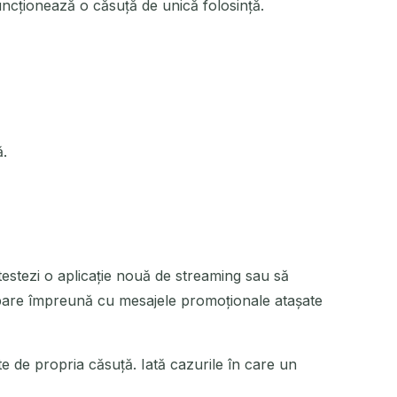
ncționează o căsuță de unică folosință.
ACȚIUNE
ă.
testezi o aplicație nouă de streaming sau să
 dispare împreună cu mesajele promoționale atașate
rte de propria căsuță. Iată cazurile în care un