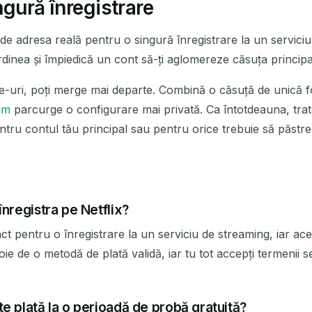
ngură înregistrare
de adresa reală pentru o singură înregistrare la un servici
inea și împiedică un cont să-ți aglomereze căsuța principa
ite-uri, poți merge mai departe. Combină o căsuță de unică fo
im
parcurge o configurare mai privată. Ca întotdeauna, tra
entru contul tău principal sau pentru orice trebuie să păstr
înregistra pe Netflix?
ct pentru o înregistrare la un serviciu de streaming, iar ac
ie de o metodă de plată validă, iar tu tot accepți termenii s
e plată la o perioadă de probă gratuită?