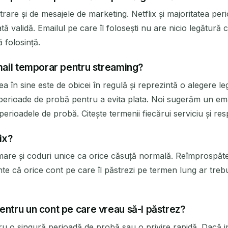
re și de mesajele de marketing. Netflix și majoritatea peri
ă validă. Emailul pe care îl folosești nu are nicio legătur
 folosință.
email temporar pentru streaming?
a în sine este de obicei în regulă și reprezintă o alegere le
oi perioade de probă pentru a evita plata. Noi sugerăm un e
ioadele de probă. Citește termenii fiecărui serviciu și resp
ix?
rmare și coduri unice ca orice căsuță normală. Reîmprospăt
inte că orice cont pe care îl păstrezi pe termen lung ar treb
entru un cont pe care vreau să-l păstrez?
ru o singură perioadă de probă sau o privire rapidă. Dacă i