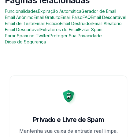
Páginas relacionadas
Funcionalidades
Expiração Automática
Gerador de Email
Email Anônimo
Email Gratuito
Email Falso
FAQ
Email Descartável
Email de Teste
Email Fictício
Email Destruidor
Email Aleatório
Email Descartável
Extratores de Email
Evitar Spam
Parar Spam no Twitter
Proteger Sua Privacidade
Dicas de Segurança
Privado e Livre de Spam
Mantenha sua caixa de entrada real limpa.