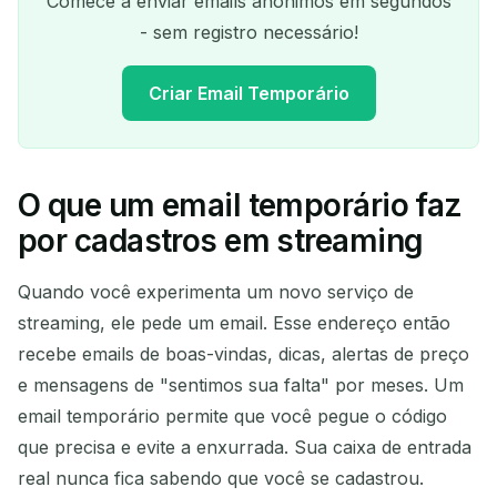
Comece a enviar emails anônimos em segundos
- sem registro necessário!
Criar Email Temporário
O que um email temporário faz
Seu endereço de e-mail
por cadastros em streaming
temporário:
Quando você experimenta um novo serviço de
streaming, ele pede um email. Esse endereço então
recebe emails de boas-vindas, dicas, alertas de preço
Copiar
QR
e mensagens de "sentimos sua falta" por meses. Um
email temporário permite que você pegue o código
que precisa e evite a enxurrada. Sua caixa de entrada
Excluir selecionados
Alterar e-mail
real nunca fica sabendo que você se cadastrou.