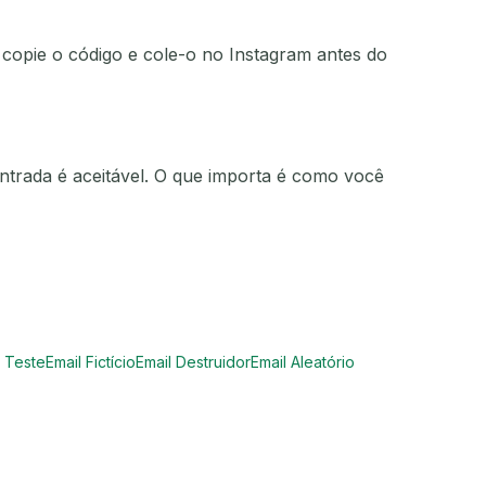
 copie o código e cole-o no Instagram antes do
ntrada é aceitável. O que importa é como você
e Teste
Email Fictício
Email Destruidor
Email Aleatório