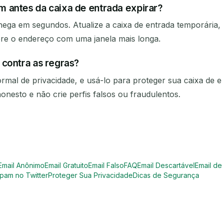
 antes da caixa de entrada expirar?
hega em segundos. Atualize a caixa de entrada temporária,
ere o endereço com uma janela mais longa.
 contra as regras?
mal de privacidade, e usá-lo para proteger sua caixa de e
onesto e não crie perfis falsos ou fraudulentos.
Email Anônimo
Email Gratuito
Email Falso
FAQ
Email Descartável
Email d
pam no Twitter
Proteger Sua Privacidade
Dicas de Segurança