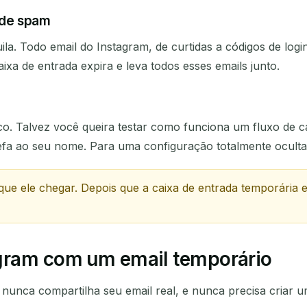
Próxima atualização em
15
segundos
 de spam
ila. Todo email do Instagram, de curtidas a códigos de log
ASSUNTO
ixa de entrada expira e leva todos esses emails junto.
o. Talvez você queira testar como funciona um fluxo de ca
arefa ao seu nome. Para uma configuração totalmente ocu
que ele chegar. Depois que a caixa de entrada temporária
Aguardando e-mails recebidos...
Atualizar
agram com um email temporário
nunca compartilha seu email real, e nunca precisa criar um