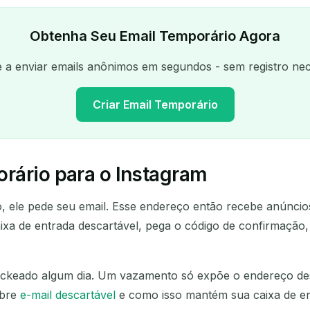
Obtenha Seu Email Temporário Agora
a enviar emails anônimos em segundos - sem registro nec
Criar Email Temporário
rário para o Instagram
Seu endereço de e-mail temporário
 ele pede seu email. Esse endereço então recebe anúncios
Copiar
ixa de entrada descartável, pega o código de confirmação,
ackeado algum dia. Um vazamento só expõe o endereço des
Excluir selecionados
Alterar e-mail
Atualizar
obre
e-mail descartável
e como isso mantém sua caixa de en