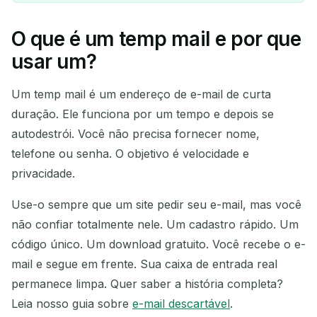
O que é um temp mail e por que
Seu endereço de e-mail
usar um?
temporário:
Um temp mail é um endereço de e-mail de curta
duração. Ele funciona por um tempo e depois se
autodestrói. Você não precisa fornecer nome,
Copiar
QR
telefone ou senha. O objetivo é velocidade e
privacidade.
Use-o sempre que um site pedir seu e-mail, mas você
Excluir selecionados
Alterar e-mail
não confiar totalmente nele. Um cadastro rápido. Um
código único. Um download gratuito. Você recebe o e-
Atualizar
mail e segue em frente. Sua caixa de entrada real
permanece limpa. Quer saber a história completa?
Próxima atualização em
15
segundos
Leia nosso guia sobre
e-mail descartável
.