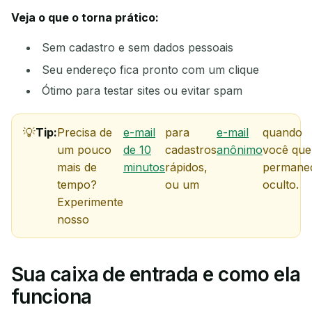
REMETENTE
ASSUNTO
AÇÃO
Veja o que o torna prático:
Sem cadastro e sem dados pessoais
Seu endereço fica pronto com um clique
Ótimo para testar sites ou evitar spam
Tip:
Precisa de
e-mail
para
e-mail
quando
um pouco
de 10
cadastros
anônimo
você que
Aguardando e-mails recebidos...
mais de
minutos
rápidos,
permane
tempo?
ou um
oculto.
Experimente
Atualizar
nosso
Sua caixa de entrada e como ela
funciona