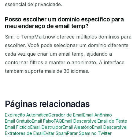
essencial de privacidade.
Posso escolher um domínio específico para
meu endereço de email temp?
Sim, o TempMail.now oferece múltiplos domínios para
escolher. Você pode selecionar um domínio diferente
cada vez que criar um email temp, ajudando a
contornar filtros e manter o anonimato. A interface
também suporta mais de 30 idiomas.
Páginas relacionadas
Expiração Automática
Gerador de Email
Email Anônimo
Email Gratuito
Email Falso
FAQ
Email Descartável
Email de Teste
Email Fictício
Email Destruidor
Email Aleatório
Email Descartável
Extratores de Email
Evitar Spam
Parar Spam no Twitter