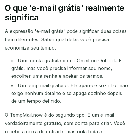
O que 'e-mail grátis' realmente
Seu endereço de e-mail
significa
temporário:
A expressão 'e-mail grátis' pode significar duas coisas
bem diferentes. Saber qual delas você precisa
economiza seu tempo.
Copiar
QR
Uma conta gratuita como Gmail ou Outlook. É
grátis, mas você precisa informar seu nome,
escolher uma senha e aceitar os termos.
Excluir selecionados
Alterar e-mail
Um temp mail gratuito. Ele aparece sozinho, não
exige nenhum detalhe e se apaga sozinho depois
Atualizar
de um tempo definido.
Próxima atualização em
15
segundos
O TempMail.now é do segundo tipo. É um e-mail
verdadeiramente gratuito, sem conta para criar. Você
REMETENTE
ASSUNTO
AÇÃO
recebe a caixa de entrada, mas pula toda a