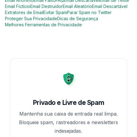
Email Anônimo
Email Falso
FAQ
Email Descartável
Email de Teste
Email Fictício
Email Destruidor
Email Aleatório
Email Descartável
Extratores de Email
Evitar Spam
Parar Spam no Twitter
Proteger Sua Privacidade
Dicas de Segurança
Melhores Ferramentas de Privacidade
Privado e Livre de Spam
Mantenha sua caixa de entrada real limpa.
Bloqueie spam, rastreadores e newsletters
indesejadas.