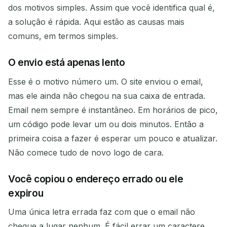
dos motivos simples. Assim que você identifica qual é,
a solução é rápida. Aqui estão as causas mais
Copiar
QR
comuns, em termos simples.
O envio está apenas lento
Excluir selecionados
Alterar e-mail
Esse é o motivo número um. O site enviou o email,
mas ele ainda não chegou na sua caixa de entrada.
Atualizar
Email nem sempre é instantâneo. Em horários de pico,
um código pode levar um ou dois minutos. Então a
Próxima atualização em
15
segundos
primeira coisa a fazer é esperar um pouco e atualizar.
Não comece tudo de novo logo de cara.
REMETENTE
ASSUNTO
AÇÃO
Você copiou o endereço errado ou ele
expirou
Uma única letra errada faz com que o email não
chegue a lugar nenhum. É fácil errar um caractere