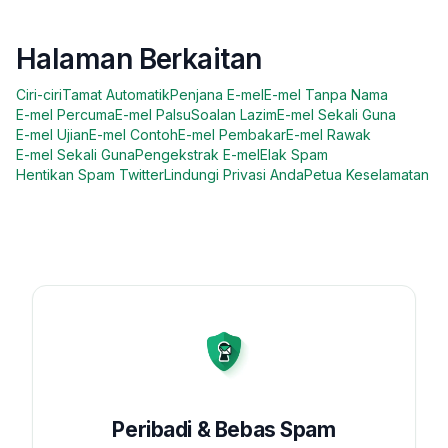
Halaman Berkaitan
Ciri-ciri
Tamat Automatik
Penjana E-mel
E-mel Tanpa Nama
E-mel Percuma
E-mel Palsu
Soalan Lazim
E-mel Sekali Guna
E-mel Ujian
E-mel Contoh
E-mel Pembakar
E-mel Rawak
E-mel Sekali Guna
Pengekstrak E-mel
Elak Spam
Hentikan Spam Twitter
Lindungi Privasi Anda
Petua Keselamatan
Peribadi & Bebas Spam