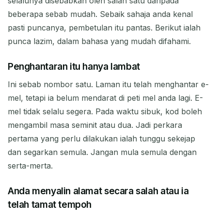
selalunya disebabkan oleh salah satu daripada
Salin
QR
beberapa sebab mudah. Sebaik sahaja anda kenal
pasti puncanya, pembetulan itu pantas. Berikut ialah
punca lazim, dalam bahasa yang mudah difahami.
Padam Terpilih
Tukar Emel
Segar
Penghantaran itu hanya lambat
Segar seterusnya dalam
15
detik
Ini sebab nombor satu. Laman itu telah menghantar e-
mel, tetapi ia belum mendarat di peti mel anda lagi. E-
mel tidak selalu segera. Pada waktu sibuk, kod boleh
PENGIRIM
SUBJEK
TINDAKAN
mengambil masa seminit atau dua. Jadi perkara
pertama yang perlu dilakukan ialah tunggu sekejap
dan segarkan semula. Jangan mula semula dengan
serta-merta.
Anda menyalin alamat secara salah atau ia
telah tamat tempoh
Menunggu emel masuk...