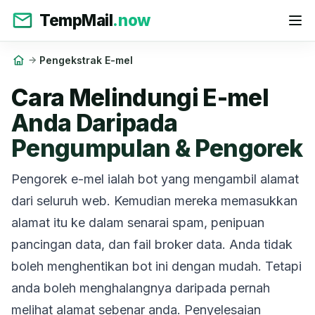
TempMail
.now
Pengekstrak E-mel
Cara Melindungi E-mel
Anda Daripada
Pengumpulan & Pengorek
Pengorek e-mel ialah bot yang mengambil alamat
dari seluruh web. Kemudian mereka memasukkan
alamat itu ke dalam senarai spam, penipuan
pancingan data, dan fail broker data. Anda tidak
boleh menghentikan bot ini dengan mudah. Tetapi
anda boleh menghalangnya daripada pernah
melihat alamat sebenar anda. Penyelesaian