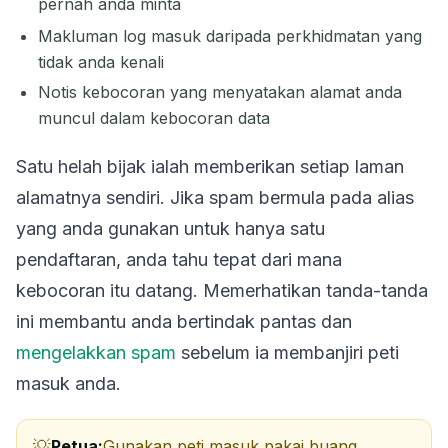
pernah anda minta
Makluman log masuk daripada perkhidmatan yang
tidak anda kenali
Notis kebocoran yang menyatakan alamat anda
muncul dalam kebocoran data
Satu helah bijak ialah memberikan setiap laman
alamatnya sendiri. Jika spam bermula pada alias
yang anda gunakan untuk hanya satu
pendaftaran, anda tahu tepat dari mana
kebocoran itu datang. Memerhatikan tanda-tanda
ini membantu anda bertindak pantas dan
mengelakkan spam
sebelum ia membanjiri peti
masuk anda.
Petua:
Gunakan peti masuk pakai buang