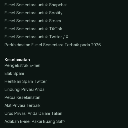
E-mel Sementara untuk Snapchat
E-mel Sementara untuk Spotify
E-mel Sementara untuk Steam
E-mel Sementara untuk TikTok
E-mel Sementara untuk Twitter / X
Perkhidmatan E-mel Sementara Terbaik pada 2026
Keselamatan
Pengekstrak E-mel
Elak Spam
Hentikan Spam Twitter
Lindungi Privasi Anda
Petua Keselamatan
Alat Privasi Terbaik
Urus Privasi Anda Dalam Talian
Adakah E-mel Pakai Buang Sah?