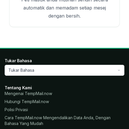
automatik dan memadam setiap mesej
dengan bersih.
Tukar Bahasa
Tukar Bahasa
Tentang Kami
Mengenai TempMail.now
Hubungi TempMail.now
Polisi Privasi
Cara TempMail.now Mengendalikan Data Anda, Dengan
Bahasa Yang Mudah