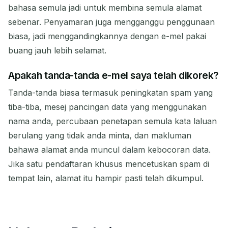
bahasa semula jadi untuk membina semula alamat
sebenar. Penyamaran juga mengganggu penggunaan
biasa, jadi menggandingkannya dengan e-mel pakai
buang jauh lebih selamat.
Apakah tanda-tanda e-mel saya telah dikorek?
Tanda-tanda biasa termasuk peningkatan spam yang
tiba-tiba, mesej pancingan data yang menggunakan
nama anda, percubaan penetapan semula kata laluan
berulang yang tidak anda minta, dan makluman
bahawa alamat anda muncul dalam kebocoran data.
Jika satu pendaftaran khusus mencetuskan spam di
tempat lain, alamat itu hampir pasti telah dikumpul.