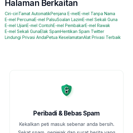
Halaman Berkaitan
Ciri-ciri
Tamat Automatik
Penjana E-mel
E-mel Tanpa Nama
E-mel Percuma
E-mel Palsu
Soalan Lazim
E-mel Sekali Guna
E-mel Ujian
E-mel Contoh
E-mel Pembakar
E-mel Rawak
E-mel Sekali Guna
Elak Spam
Hentikan Spam Twitter
Lindungi Privasi Anda
Petua Keselamatan
Alat Privasi Terbaik
Peribadi & Bebas Spam
Kekalkan peti masuk sebenar anda bersih.
Sekat spam, penjejak dan surat berita yang