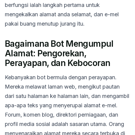
Segar
berfungsi ialah langkah pertama untuk
mengekalkan alamat anda selamat, dan e-mel
pakai buang menutup jurang itu.
Bagaimana Bot Mengumpul
Alamat: Pengorekan,
Perayapan, dan Kebocoran
Kebanyakan bot bermula dengan perayapan.
Mereka melawat laman web, mengikut pautan
dari satu halaman ke halaman lain, dan mengambil
apa-apa teks yang menyerupai alamat e-mel.
Forum, komen blog, direktori perniagaan, dan
profil media sosial adalah sasaran utama. Orang
menyenaraikan alamat mereka secara terbuka di