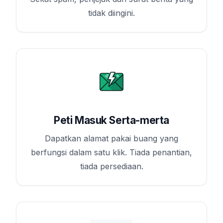
tidak diingini.
Peti Masuk Serta-merta
Dapatkan alamat pakai buang yang
berfungsi dalam satu klik. Tiada penantian,
tiada persediaan.