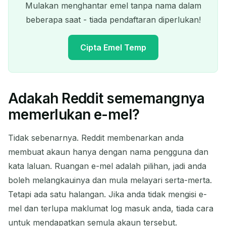
Mulakan menghantar emel tanpa nama dalam
beberapa saat - tiada pendaftaran diperlukan!
Cipta Emel Temp
Adakah Reddit sememangnya
Alamat Emel Sementara
memerlukan e-mel?
Anda:
Tidak sebenarnya. Reddit membenarkan anda
membuat akaun hanya dengan nama pengguna dan
kata laluan. Ruangan e-mel adalah pilihan, jadi anda
Salin
QR
boleh melangkauinya dan mula melayari serta-merta.
Tetapi ada satu halangan. Jika anda tidak mengisi e-
mel dan terlupa maklumat log masuk anda, tiada cara
Padam Terpilih
Tukar Emel
Segar
untuk mendapatkan semula akaun tersebut.