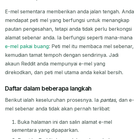
E-mel sementara memberikan anda jalan tengah. Anda
Segar seterusnya dalam
15
detik
mendapat peti mel yang berfungsi untuk menangkap
pautan pengesahan, tetapi anda tidak perlu berkongsi
PENGIRIM
SUBJEK
TINDAKAN
alamat sebenar anda. Ia berfungsi seperti mana-mana
e-mel pakai buang
: Peti mel itu membaca mel sebenar,
kemudian tamat tempoh dengan sendirinya. Jadi
akaun Reddit anda mempunyai e-mel yang
direkodkan, dan peti mel utama anda kekal bersih.
Daftar dalam beberapa langkah
Berikut ialah keseluruhan prosesnya. Ia
pantas
, dan e-
Menunggu emel masuk...
mel sebenar anda tidak akan pernah terlibat:
Segar
Buka halaman ini dan salin alamat e-mel
sementara yang dipaparkan.