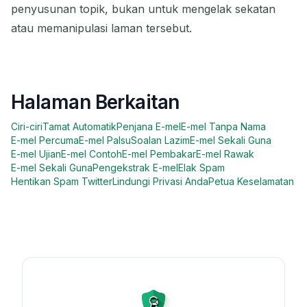
penyusunan topik, bukan untuk mengelak sekatan
atau memanipulasi laman tersebut.
Halaman Berkaitan
Ciri-ciri
Tamat Automatik
Penjana E-mel
E-mel Tanpa Nama
E-mel Percuma
E-mel Palsu
Soalan Lazim
E-mel Sekali Guna
E-mel Ujian
E-mel Contoh
E-mel Pembakar
E-mel Rawak
E-mel Sekali Guna
Pengekstrak E-mel
Elak Spam
Hentikan Spam Twitter
Lindungi Privasi Anda
Petua Keselamatan