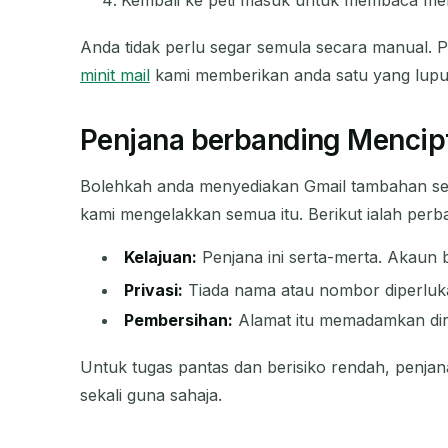
Kembali ke peti masuk untuk membaca mel b
Anda tidak perlu segar semula secara manual. P
minit mail
kami memberikan anda satu yang lupu
Penjana berbanding Mencipt
Bolehkah anda menyediakan Gmail tambahan seba
kami mengelakkan semua itu. Berikut ialah per
Kelajuan:
Penjana ini serta-merta. Akaun
Privasi:
Tiada nama atau nombor diperlukan
Pembersihan:
Alamat itu memadamkan diri
Untuk tugas pantas dan berisiko rendah, penja
sekali guna sahaja.