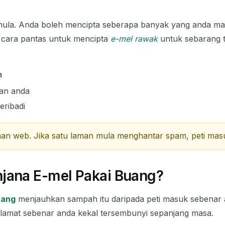
SUBJEK
mula. Anda boleh mencipta seberapa banyak yang anda ma
h cara pantas untuk mencipta
e-mel rawak
untuk sebarang 
a
tan anda
eribadi
Menunggu emel masuk...
man web. Jika satu laman mula menghantar spam, peti masu
Segar
ana E-mel Pakai Buang?
uang
menjauhkan sampah itu daripada peti masuk sebenar an
lamat sebenar anda kekal tersembunyi sepanjang masa.