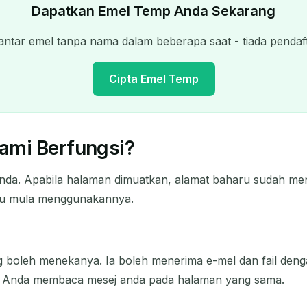
Dapatkan Emel Temp Anda Sekarang
tar emel tanpa nama dalam beberapa saat - tiada pendaft
Cipta Emel Temp
ami Berfungsi?
Alamat Emel Sementara Anda:
anda. Apabila halaman dimuatkan, alamat baharu sudah me
Salin
erlu mula menggunakannya.
Padam Terpilih
Tukar Emel
Segar
ang boleh menekanya. Ia boleh menerima e-mel dan fail deng
a. Anda membaca mesej anda pada halaman yang sama.
Segar seterusnya dalam
15
detik