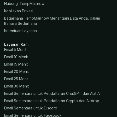
Hubungi TempMail.now
Kebijakan Privasi
Bagaimana TempMail.now Menangani Data Anda, dalam
Bahasa Sederhana
Ketentuan Layanan
Layanan Kami
Email 5 Menit
Email 10 Menit
Email 15 Menit
Email 20 Menit
Email 25 Menit
Email 30 Menit
Email Sementara untuk Pendaftaran ChatGPT dan Alat AI
Email Sementara untuk Pendaftaran Crypto dan Airdrop
Email Sementara untuk Discord
Email Sementara untuk Facebook