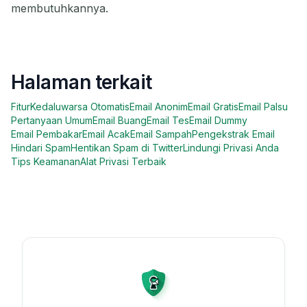
membutuhkannya.
Halaman terkait
Fitur
Kedaluwarsa Otomatis
Email Anonim
Email Gratis
Email Palsu
Pertanyaan Umum
Email Buang
Email Tes
Email Dummy
Email Pembakar
Email Acak
Email Sampah
Pengekstrak Email
Hindari Spam
Hentikan Spam di Twitter
Lindungi Privasi Anda
Tips Keamanan
Alat Privasi Terbaik