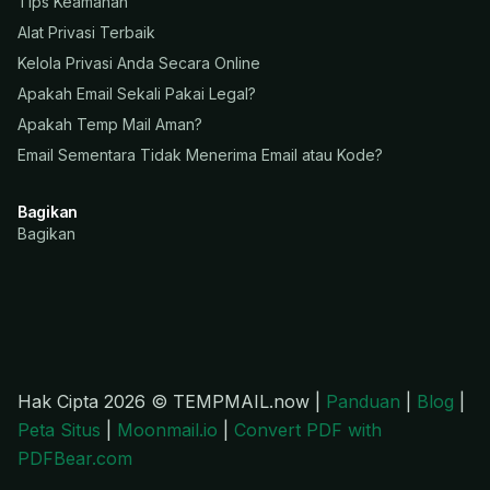
Tips Keamanan
Alat Privasi Terbaik
Kelola Privasi Anda Secara Online
Apakah Email Sekali Pakai Legal?
Apakah Temp Mail Aman?
Email Sementara Tidak Menerima Email atau Kode?
Bagikan
Bagikan
Hak Cipta 2026 © TEMPMAIL.now |
Panduan
|
Blog
|
Peta Situs
|
Moonmail.io
|
Convert PDF with
PDFBear.com