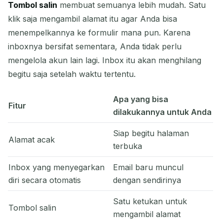
Tombol salin
membuat semuanya lebih mudah. Satu
klik saja mengambil alamat itu agar Anda bisa
menempelkannya ke formulir mana pun. Karena
inboxnya bersifat sementara, Anda tidak perlu
mengelola akun lain lagi. Inbox itu akan menghilang
begitu saja setelah waktu tertentu.
Apa yang bisa
Fitur
dilakukannya untuk Anda
Siap begitu halaman
Alamat acak
terbuka
Inbox yang menyegarkan
Email baru muncul
diri secara otomatis
dengan sendirinya
Satu ketukan untuk
Tombol salin
mengambil alamat