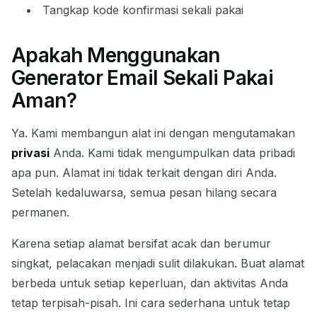
Tangkap kode konfirmasi sekali pakai
Apakah Menggunakan
Generator Email Sekali Pakai
Aman?
Ya. Kami membangun alat ini dengan mengutamakan
privasi
Anda. Kami tidak mengumpulkan data pribadi
apa pun. Alamat ini tidak terkait dengan diri Anda.
Setelah kedaluwarsa, semua pesan hilang secara
permanen.
Karena setiap alamat bersifat acak dan berumur
singkat, pelacakan menjadi sulit dilakukan. Buat alamat
berbeda untuk setiap keperluan, dan aktivitas Anda
tetap terpisah-pisah. Ini cara sederhana untuk tetap