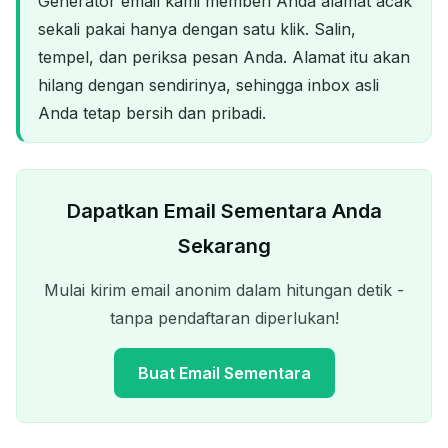
Generator email kami memberi Anda alamat acak
sekali pakai hanya dengan satu klik. Salin,
tempel, dan periksa pesan Anda. Alamat itu akan
hilang dengan sendirinya, sehingga inbox asli
Anda tetap bersih dan pribadi.
Dapatkan Email Sementara Anda
Sekarang
Mulai kirim email anonim dalam hitungan detik -
tanpa pendaftaran diperlukan!
Buat Email Sementara