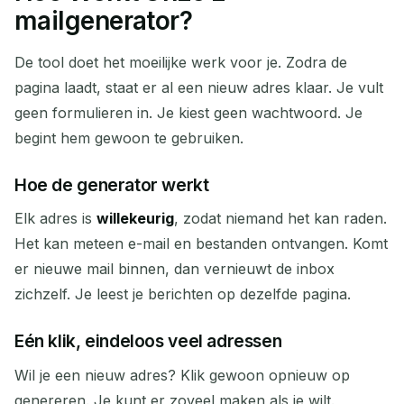
Je Tijdelijke E-mailadres:
mailgenerator?
De tool doet het moeilijke werk voor je. Zodra de
pagina laadt, staat er al een nieuw adres klaar. Je vult
Kopiëren
QR
geen formulieren in. Je kiest geen wachtwoord. Je
begint hem gewoon te gebruiken.
Hoe de generator werkt
Verwijder Geselecteerd
Verander E-mail
Elk adres is
willekeurig
, zodat niemand het kan raden.
Vernieuwen
Het kan meteen e-mail en bestanden ontvangen. Komt
er nieuwe mail binnen, dan vernieuwt de inbox
Volgende vernieuwing in
15
seconden
zichzelf. Je leest je berichten op dezelfde pagina.
AFZENDER
ONDERWERP
ACTIE
Eén klik, eindeloos veel adressen
Wil je een nieuw adres? Klik gewoon opnieuw op
genereren. Je kunt er zoveel maken als je wilt.