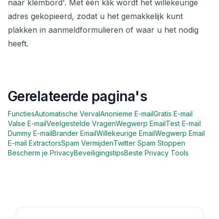
naar klembord'. Met één klik wordt het willekeurige
adres gekopieerd, zodat u het gemakkelijk kunt
plakken in aanmeldformulieren of waar u het nodig
heeft.
Gerelateerde pagina's
Functies
Automatische Verval
Anonieme E-mail
Gratis E-mail
Valse E-mail
Veelgestelde Vragen
Wegwerp Email
Test E-mail
Dummy E-mail
Brander Email
Willekeurige Email
Wegwerp Email
E-mail Extractors
Spam Vermijden
Twitter Spam Stoppen
Bescherm je Privacy
Beveiligingstips
Beste Privacy Tools