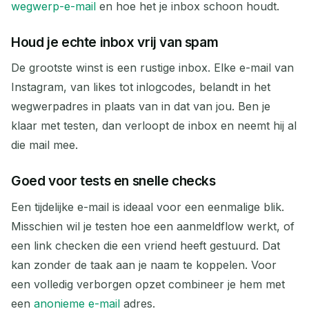
wegwerp-e-mail
en hoe het je inbox schoon houdt.
AFZENDER
ONDERWERP
ACTIE
Houd je echte inbox vrij van spam
De grootste winst is een rustige inbox. Elke e-mail van
Instagram, van likes tot inlogcodes, belandt in het
wegwerpadres in plaats van in dat van jou. Ben je
klaar met testen, dan verloopt de inbox en neemt hij al
die mail mee.
Wachten op binnenkomende e-mails...
Goed voor tests en snelle checks
Vernieuwen
Een tijdelijke e-mail is ideaal voor een eenmalige blik.
Misschien wil je testen hoe een aanmeldflow werkt, of
een link checken die een vriend heeft gestuurd. Dat
kan zonder de taak aan je naam te koppelen. Voor
een volledig verborgen opzet combineer je hem met
een
anonieme e-mail
adres.