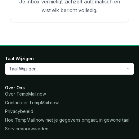
Je inbox vernietigt zichzelf automatisch en
wist elk bericht volledig.
Taal Wijzigen
Taal Wijzigen
Over Ons
Over TempMail.now
Contacteer TempMail.now
Privacybeleid
Hoe TempMail.now met je gegevens omgaat, in gewone taal
Servicevoorwaarden