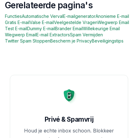
Gerelateerde pagina's
Functies
Automatische Verval
E-mailgenerator
Anonieme E-mail
Gratis E-mail
Valse E-mail
Veelgestelde Vragen
Wegwerp Email
Test E-mail
Dummy E-mail
Brander Email
Willekeurige Email
Wegwerp Email
E-mail Extractors
Spam Vermijden
Twitter Spam Stoppen
Bescherm je Privacy
Beveiligingstips
Privé & Spamvrij
Houd je echte inbox schoon. Blokkeer