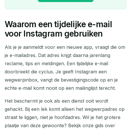
Waarom een tijdelijke e-mail
Je Tijdelijke E-mailadres:
voor Instagram gebruiken
Als je je aanmeldt voor een nieuwe app, vraagt die om
je e-mailadres. Dat adres krijgt daarna jarenlang
Kopiëren
QR
reclame, tips en meldingen. Een tijdelijke e-mail
doorbreekt die cyclus. Je geeft Instagram een
wegwerpinbox, vangt de bevestigingscode op en je
Verwijder Geselecteerd
Verander E-mail
echte e-mail komt nooit op een mailinglijst terecht.
Het beschermt je ook als een dienst ooit wordt
Vernieuwen
gehackt. Bij een lek komt alleen het wegwerpadres op
straat te liggen, niet je hoofdadres. Wil je het grotere
Volgende vernieuwing in
15
seconden
plaatje van deze gewoonte? Bekijk onze gids over