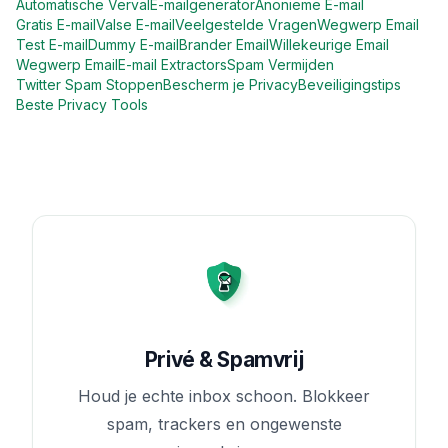
Automatische Verval
E-mailgenerator
Anonieme E-mail
Gratis E-mail
Valse E-mail
Veelgestelde Vragen
Wegwerp Email
Test E-mail
Dummy E-mail
Brander Email
Willekeurige Email
Wegwerp Email
E-mail Extractors
Spam Vermijden
Twitter Spam Stoppen
Bescherm je Privacy
Beveiligingstips
Beste Privacy Tools
Privé & Spamvrij
Houd je echte inbox schoon. Blokkeer
spam, trackers en ongewenste