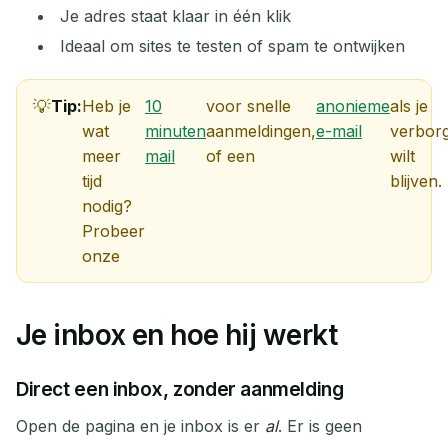
Je adres staat klaar in één klik
Ideaal om sites te testen of spam te ontwijken
Tip:
Heb je
10
voor snelle
anonieme
als je
wat
minuten
aanmeldingen,
e-mail
verbor
Wachten op binnenkomende e-mails...
meer
mail
of een
wilt
tijd
blijven.
nodig?
Vernieuwen
Probeer
onze
Je inbox en hoe hij werkt
Direct een inbox, zonder aanmelding
Open de pagina en je inbox is er
al
. Er is geen