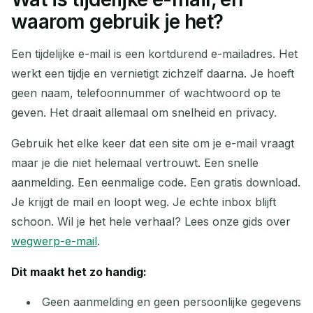
Je Tijdelijke E-mailadres:
waarom gebruik je het?
Een tijdelijke e-mail is een kortdurend e-mailadres. Het
werkt een tijdje en vernietigt zichzelf daarna. Je hoeft
Kopiëren
QR
geen naam, telefoonnummer of wachtwoord op te
geven. Het draait allemaal om snelheid en privacy.
Gebruik het elke keer dat een site om je e-mail vraagt
Verwijder Geselecteerd
Verander E-mail
maar je die niet helemaal vertrouwt. Een snelle
aanmelding. Een eenmalige code. Een gratis download.
Vernieuwen
Je krijgt de mail en loopt weg. Je echte inbox blijft
schoon. Wil je het hele verhaal? Lees onze gids over
Volgende vernieuwing in
15
seconden
wegwerp-e-mail
.
AFZENDER
ONDERWERP
ACTIE
Dit maakt het zo handig:
Geen aanmelding en geen persoonlijke gegevens