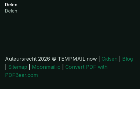
Delen
Delen
Auteursrecht 2026 © TEMPMAIL.now |
Gidsen
|
Blog
|
Sitemap
|
Moonmail.io
|
Convert PDF with
PDFBear.com