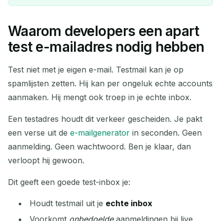
Waarom developers een apart
Je Tijdelijke E-mailadres:
test e-mailadres nodig hebben
Test niet met je eigen e-mail. Testmail kan je op
spamlijsten zetten. Hij kan per ongeluk echte accounts
Kopiëren
QR
aanmaken. Hij mengt ook troep in je echte inbox.
Een testadres houdt dit verkeer gescheiden. Je pakt
een verse uit de
e-mailgenerator
in seconden. Geen
Verwijder Geselecteerd
Verander E-mail
aanmelding. Geen wachtwoord. Ben je klaar, dan
verloopt hij gewoon.
Vernieuwen
Dit geeft een goede test-inbox je:
Volgende vernieuwing in
15
seconden
Houdt testmail uit je
echte inbox
Voorkomt
onbedoelde
aanmeldingen bij live
AFZENDER
ONDERWERP
ACTIE