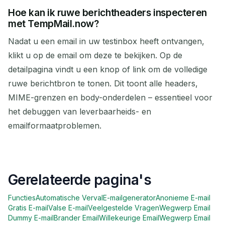
Hoe kan ik ruwe berichtheaders inspecteren
met TempMail.now?
Nadat u een email in uw testinbox heeft ontvangen,
klikt u op de email om deze te bekijken. Op de
detailpagina vindt u een knop of link om de volledige
ruwe berichtbron te tonen. Dit toont alle headers,
MIME-grenzen en body-onderdelen – essentieel voor
het debuggen van leverbaarheids- en
emailformaatproblemen.
Gerelateerde pagina's
Functies
Automatische Verval
E-mailgenerator
Anonieme E-mail
Gratis E-mail
Valse E-mail
Veelgestelde Vragen
Wegwerp Email
Dummy E-mail
Brander Email
Willekeurige Email
Wegwerp Email