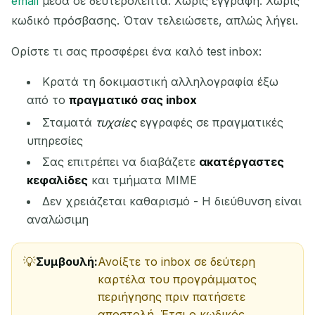
email
μέσα σε δευτερόλεπτα. Χωρίς εγγραφή. Χωρίς
κωδικό πρόσβασης. Όταν τελειώσετε, απλώς λήγει.
Επόμενη ανανέωση σε
15
δευτερόλεπτα
Ορίστε τι σας προσφέρει ένα καλό test inbox:
ΑΠΟΣΤΟΛΈΑΣ
ΘΈΜΑ
ΕΝΈΡΓΕΙΑ
Κρατά τη δοκιμαστική αλληλογραφία έξω
από το
πραγματικό σας inbox
Σταματά
τυχαίες
εγγραφές σε πραγματικές
υπηρεσίες
Σας επιτρέπει να διαβάζετε
ακατέργαστες
κεφαλίδες
και τμήματα MIME
Δεν χρειάζεται καθαρισμό - Η διεύθυνση είναι
Περιμένοντας εισερχόμενα email...
αναλώσιμη
Ανανέωση
Συμβουλή:
Ανοίξτε το inbox σε δεύτερη
καρτέλα του προγράμματος
περιήγησης πριν πατήσετε
αποστολή. Έτσι ο κωδικός