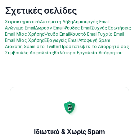
Σχετικές σελίδες
Χαρακτηριστικά
Αυτόματη Λήξη
Δημιουργός Email
Ανώνυμο Email
Δωρεάν Email
Ψευδές Email
Συχνές Ερωτήσεις
Email Μίας Χρήσης
Ψευδο Email
Καυστό Email
Τυχαίο Email
Email Μίας Χρήσης
Εξαγωγείς Email
Αποφυγή Spam
Διακοπή Spam στο Twitter
Προστατέψτε το Απόρρητό σας
Συμβουλές Ασφαλείας
Καλύτερα Εργαλεία Απόρρητου
Ιδιωτικό & Χωρίς Spam