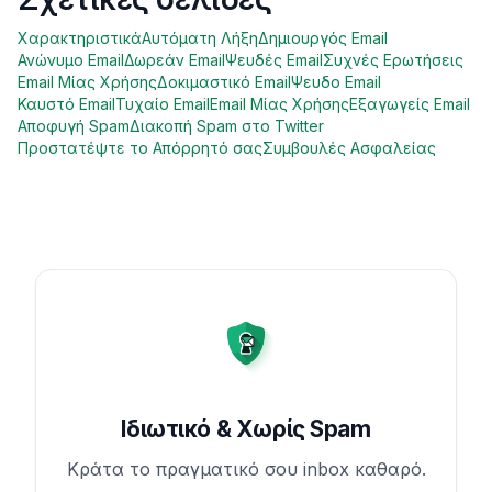
Χαρακτηριστικά
Αυτόματη Λήξη
Δημιουργός Email
Ανώνυμο Email
Δωρεάν Email
Ψευδές Email
Συχνές Ερωτήσεις
Email Μίας Χρήσης
Δοκιμαστικό Email
Ψευδο Email
Καυστό Email
Τυχαίο Email
Email Μίας Χρήσης
Εξαγωγείς Email
Αποφυγή Spam
Διακοπή Spam στο Twitter
Προστατέψτε το Απόρρητό σας
Συμβουλές Ασφαλείας
Ιδιωτικό & Χωρίς Spam
Κράτα το πραγματικό σου inbox καθαρό.